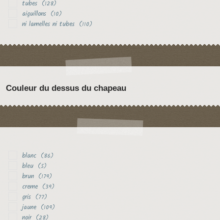
tubes
(128)
aiguillons
(10)
ni lamelles ni tubes
(110)
Couleur du dessus du chapeau
blanc
(86)
bleu
(5)
brun
(179)
creme
(39)
gris
(77)
jaune
(109)
noir
(28)