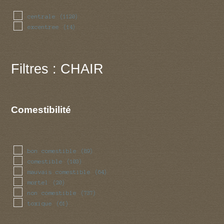
centrale
(1120)
excentree
(14)
Filtres : CHAIR
Comestibilité
bon comestible
(89)
comestible
(103)
mauvais comestible
(64)
mortel
(20)
non comestible
(737)
toxique
(61)