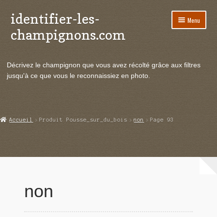
identifier-les-
Aller
Aller
Menu
à
au
champignons.com
la
contenu
navigation
Ouvrir
Espèces de champignons
le
Décrivez le champignon que vous avez récolté grâce aux filtres
menu
Ouvrir
Actualités
jusqu'à ce que vous le reconnaissiez en photo.
enfant
le
menu
Ouvrir
Poussées en temps réel
enfant
le
menu
Ouvrir
Echanges et contacts
Accueil
Produit Pousse_sur_du_bois
non
Page 93
enfant
le
menu
Ouvrir
Mycologie
enfant
le
menu
enfant
non