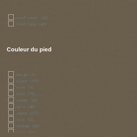
pied court
(29)
pied long
(46)
Couleur du pied
beige
(1)
blanc
(175)
bleu
(3)
brun
(78)
creme
(25)
gris
(48)
jaune
(117)
noir
(6)
orange
(59)
rose
(21)