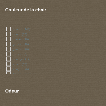
Couleur de la chair
blanc
(244)
brun
(25)
creme
(19)
grise
(18)
jaune
(96)
noire
(5)
orange
(17)
rose
(13)
rouge
(26)
translucide
(2)
vert
(5)
violet
(5)
Odeur