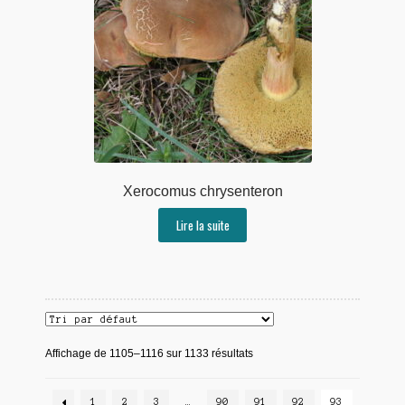
Xerocomus chrysenteron
Lire la suite
Affichage de 1105–1116 sur 1133 résultats
1
2
3
…
90
91
92
93