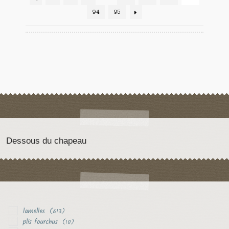
94
95
Dessous du chapeau
lamelles
(613)
plis fourchus
(10)