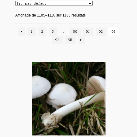
Affichage de 1105–1116 sur 1133 résultats
1
2
3
…
90
91
92
93
94
95