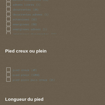
radicant
(2)
adnees libres
(1)
renfle
(100)
decurrentes
(98)
sinueux
(33)
decurrentes adnees
(1)
torsade
(33)
echancrees
(92)
trapu
(27)
emarginees
(80)
tubulaire
(339)
emarginees adnees
(1)
tubulaire bulbeux
(2)
emarginees decurrentes
(11)
ventru
(27)
emarginees libres
(7)
volve
(50)
libres
(56)
Pied creux ou plein
pied creux
(45)
pied plein
(1050)
pied plein puis creux
(21)
Longueur du pied