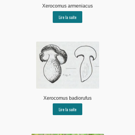
Xerocomus armeniacus
Lire la suite
Xerocomus badiorufus
Lire la suite