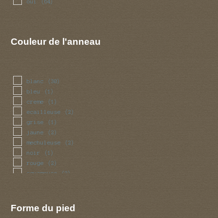
oui
(64)
Couleur de l'anneau
blanc
(30)
bleu
(1)
creme
(1)
ecailleuse
(2)
grise
(1)
jaune
(2)
mechuleuse
(2)
noir
(1)
rouge
(2)
squameuse
(2)
violet
(1)
Forme du pied