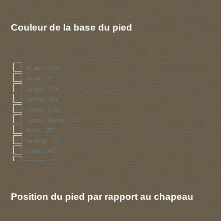
rouge
(48)
vert
(8)
violet
(9)
Couleur de la base du pied
blanc
(43)
brun
(9)
creme
(1)
grise
(2)
jaune
(16)
jaune jaune
(1)
noir
(5)
orange
(7)
rose
(10)
rouge
(7)
violet
(1)
Position du pied par rapport au chapeau