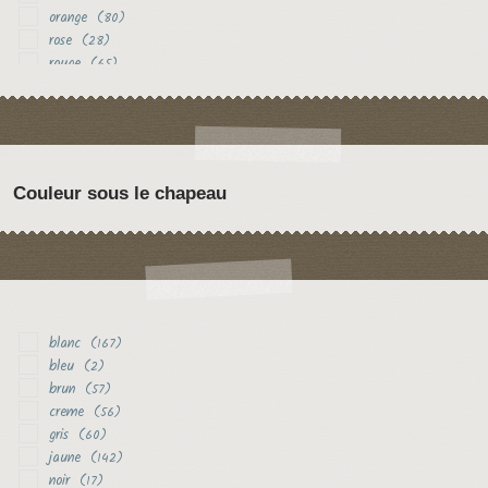
orange
(80)
rose
(28)
rouge
(65)
vert
(18)
violet
(29)
Couleur sous le chapeau
blanc
(167)
bleu
(2)
brun
(57)
creme
(56)
gris
(60)
jaune
(142)
noir
(17)