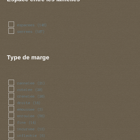
espacees
(146)
serrees
(107)
Type de marge
cannelee
(21)
cotelee
(20)
crenelee
(20)
droite
(18)
emoussee
(3)
enroulee
(56)
fine
(14)
incurvee
(13)
inflechie
(6)