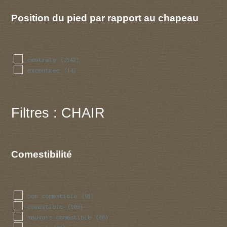
Position du pied par rapport au chapeau
centrale
(1142)
excentree
(14)
Filtres : CHAIR
Comestibilité
bon comestible
(91)
comestible
(103)
mauvais comestible
(66)