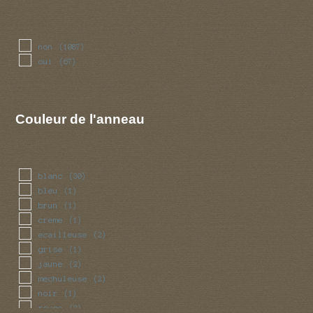
non
(1087)
oui
(67)
Couleur de l'anneau
blanc
(30)
bleu
(1)
brun
(1)
creme
(1)
ecailleuse
(2)
grise
(1)
jaune
(2)
mechuleuse
(2)
noir
(1)
rouge
(2)