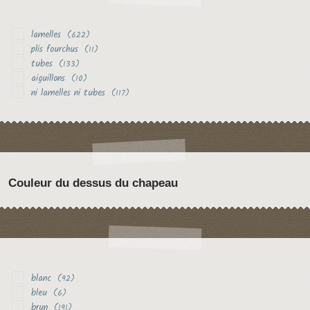
lamelles
(622)
plis fourchus
(11)
tubes
(133)
aiguillons
(10)
ni lamelles ni tubes
(117)
Couleur du dessus du chapeau
blanc
(92)
bleu
(6)
brun
(191)