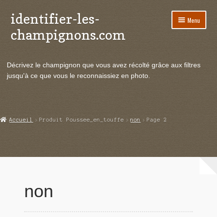
identifier-les-
Aller
Aller
Menu
à
au
champignons.com
la
contenu
navigation
Ouvrir
Espèces de champignons
le
Décrivez le champignon que vous avez récolté grâce aux filtres
menu
Ouvrir
Actualités
jusqu'à ce que vous le reconnaissiez en photo.
enfant
le
menu
Ouvrir
Poussées en temps réel
enfant
le
menu
Ouvrir
Echanges et contacts
Accueil
Produit Poussee_en_touffe
non
Page 2
enfant
le
menu
Ouvrir
Mycologie
enfant
le
menu
enfant
non