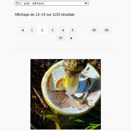
Affichage de 13–24 sur 1155 résultats
1
2
3
4
5
…
95
96
97