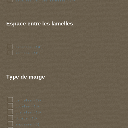
separees par des lamelles
(14)
Espace entre les lamelles
espacees
(148)
serrees
(111)
Type de marge
cannelee
(20)
cotelee
(19)
crenelee
(19)
droite
(19)
emoussee
(3)