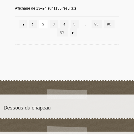
Affichage de 13–24 sur 1155 résultats
1
2
3
4
5
…
95
96
97
Dessous du chapeau