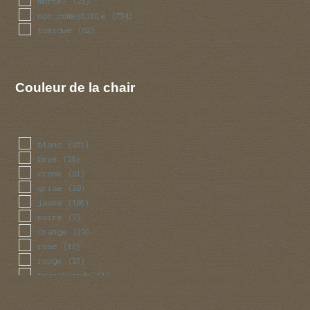
mortel
(21)
non comestible
(754)
toxique
(62)
Couleur de la chair
blanc
(251)
brun
(28)
creme
(21)
grise
(20)
jaune
(101)
noire
(7)
orange
(19)
rose
(13)
rouge
(27)
translucide
(1)
vert
(5)
violet
(6)