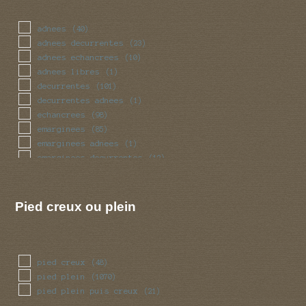
massue
(37)
mince
(71)
adnees
(40)
obese
(27)
adnees decurrentes
(23)
pedicelle
(4)
adnees echancrees
(10)
radicant
(4)
adnees libres
(1)
renfle
(103)
decurrentes
(101)
sinueux
(34)
decurrentes adnees
(1)
torsade
(34)
echancrees
(98)
trapu
(27)
emarginees
(85)
tubulaire
(342)
emarginees adnees
(1)
tubulaire bulbeux
(2)
emarginees decurrentes
(12)
ventru
(27)
emarginees libres
(7)
volve
(50)
libres
(57)
Pied creux ou plein
pied creux
(48)
pied plein
(1070)
pied plein puis creux
(21)