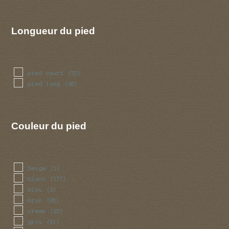
Longueur du pied
pied court
(32)
pied long
(46)
Couleur du pied
beige
(1)
blanc
(177)
bleu
(3)
brun
(85)
creme
(25)
gris
(51)