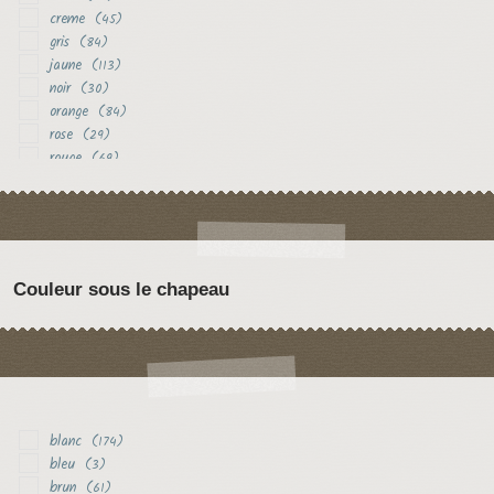
creme
(45)
gris
(84)
jaune
(113)
noir
(30)
orange
(84)
rose
(29)
rouge
(69)
vert
(17)
violet
(29)
Couleur sous le chapeau
blanc
(174)
bleu
(3)
brun
(61)