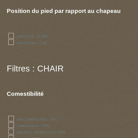
Position du pied par rapport au chapeau
centrale
(1120)
excentree
(14)
Filtres : CHAIR
Comestibilité
bon comestible
(89)
comestible
(103)
mauvais comestible
(64)