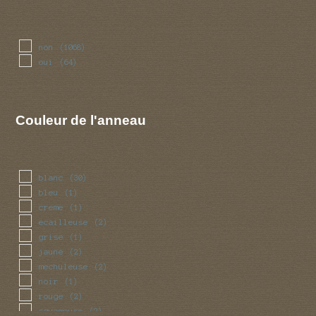
non
(1068)
oui
(64)
Couleur de l'anneau
blanc
(30)
bleu
(1)
creme
(1)
ecailleuse
(2)
grise
(1)
jaune
(2)
mechuleuse
(2)
noir
(1)
rouge
(2)
squameuse
(2)