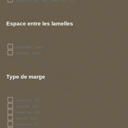
separees par des lamelles
(12)
Espace entre les lamelles
espacees
(146)
serrees
(107)
Type de marge
cannelee
(21)
cotelee
(20)
crenelee
(20)
droite
(18)
emoussee
(3)