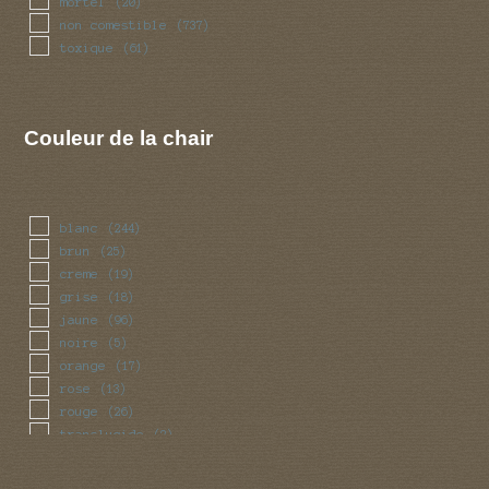
mortel
(20)
non comestible
(737)
toxique
(61)
Couleur de la chair
blanc
(244)
brun
(25)
creme
(19)
grise
(18)
jaune
(96)
noire
(5)
orange
(17)
rose
(13)
rouge
(26)
translucide
(2)
vert
(5)
violet
(5)