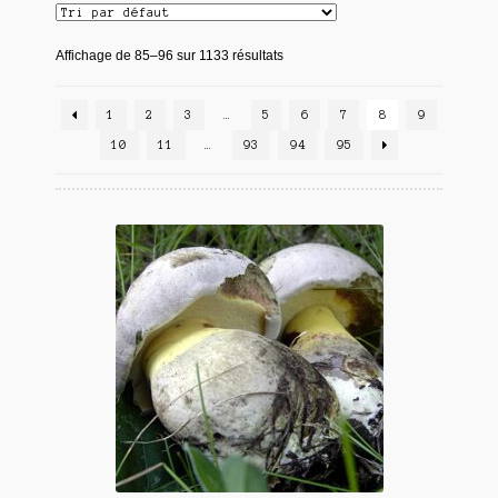
Affichage de 85–96 sur 1133 résultats
1
2
3
…
5
6
7
8
9
10
11
…
93
94
95