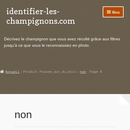
identifier-les-
Aller
Aller
Menu
à
au
champignons.com
la
contenu
navigation
Ouvrir
Espèces de champignons
le
Décrivez le champignon que vous avez récolté grâce aux filtres
menu
Ouvrir
Actualités
jusqu'à ce que vous le reconnaissiez en photo.
enfant
le
menu
Ouvrir
Poussées en temps réel
enfant
le
menu
Ouvrir
Echanges et contacts
Accueil
Produit Pousse_sur_du_bois
non
Page 8
enfant
le
menu
Ouvrir
Mycologie
enfant
le
menu
enfant
non