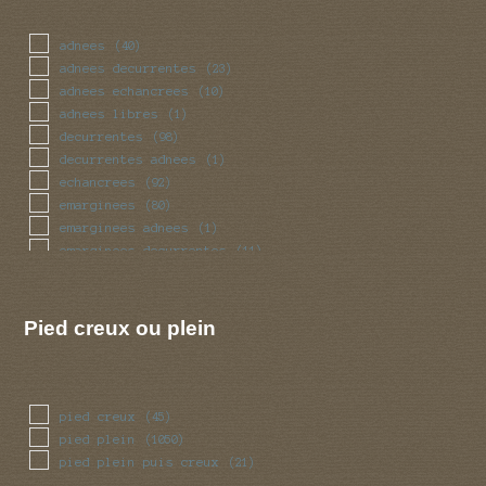
massue
(37)
mince
(67)
adnees
(40)
obese
(27)
adnees decurrentes
(23)
pedicelle
(2)
adnees echancrees
(10)
radicant
(2)
adnees libres
(1)
renfle
(100)
decurrentes
(98)
sinueux
(33)
decurrentes adnees
(1)
torsade
(33)
echancrees
(92)
trapu
(27)
emarginees
(80)
tubulaire
(339)
emarginees adnees
(1)
tubulaire bulbeux
(2)
emarginees decurrentes
(11)
ventru
(27)
emarginees libres
(7)
volve
(50)
libres
(56)
Pied creux ou plein
pied creux
(45)
pied plein
(1050)
pied plein puis creux
(21)