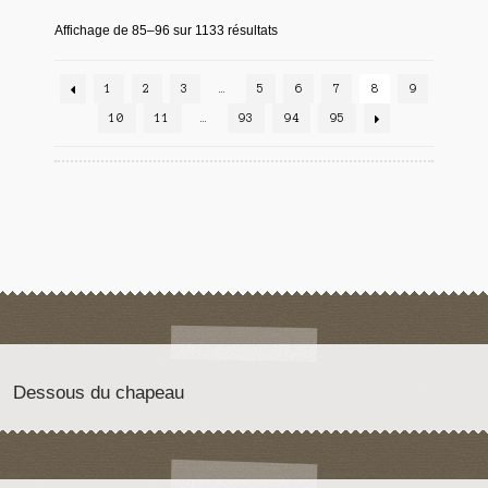
Affichage de 85–96 sur 1133 résultats
1
2
3
…
5
6
7
8
9
10
11
…
93
94
95
Dessous du chapeau