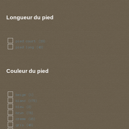
Longueur du pied
pied court
(29)
pied long
(46)
Couleur du pied
beige
(1)
blanc
(175)
bleu
(3)
brun
(78)
creme
(25)
gris
(48)