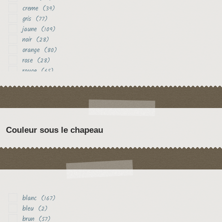
creme
(39)
gris
(77)
jaune
(109)
noir
(28)
orange
(80)
rose
(28)
rouge
(65)
vert
(18)
violet
(29)
Couleur sous le chapeau
blanc
(167)
bleu
(2)
brun
(57)