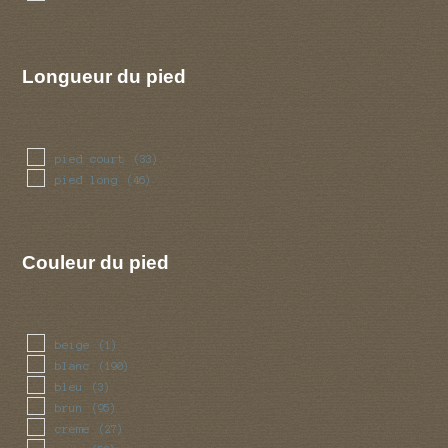
Longueur du pied
pied court
(33)
pied long
(46)
Couleur du pied
beige
(1)
blanc
(190)
bleu
(3)
brun
(95)
creme
(27)