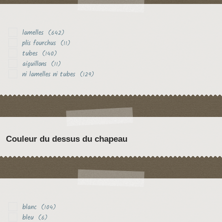
lamelles
(642)
plis fourchus
(11)
tubes
(140)
aiguillons
(11)
ni lamelles ni tubes
(129)
Couleur du dessus du chapeau
blanc
(104)
bleu
(6)