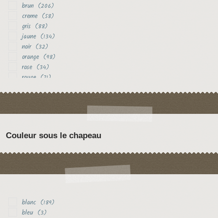
brun
(206)
creme
(58)
gris
(88)
jaune
(134)
noir
(32)
orange
(98)
rose
(34)
rouge
(71)
vert
(18)
violet
(31)
Couleur sous le chapeau
blanc
(189)
bleu
(3)