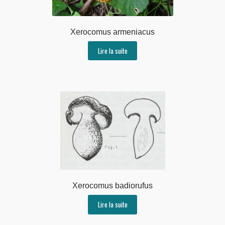
Xerocomus armeniacus
Lire la suite
Xerocomus badiorufus
Lire la suite