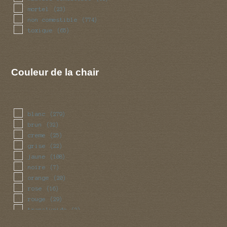
mortel
(23)
non comestible
(774)
toxique
(65)
Couleur de la chair
blanc
(279)
brun
(32)
creme
(25)
grise
(22)
jaune
(108)
noire
(7)
orange
(20)
rose
(16)
rouge
(29)
translucide
(2)
vert
(6)