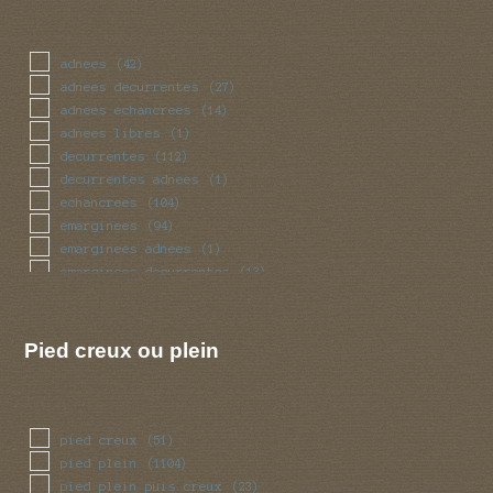
irregulier
(41)
massue
(37)
mince
(80)
adnees
(42)
obese
(28)
adnees decurrentes
(27)
pedicelle
(4)
adnees echancrees
(14)
radicant
(4)
adnees libres
(1)
renfle
(105)
decurrentes
(112)
sinueux
(41)
decurrentes adnees
(1)
torsade
(41)
echancrees
(104)
trapu
(28)
emarginees
(94)
tubulaire
(360)
emarginees adnees
(1)
tubulaire bulbeux
(2)
emarginees decurrentes
(13)
ventru
(28)
emarginees libres
(7)
volve
(50)
libres
(57)
Pied creux ou plein
pied creux
(51)
pied plein
(1104)
pied plein puis creux
(23)