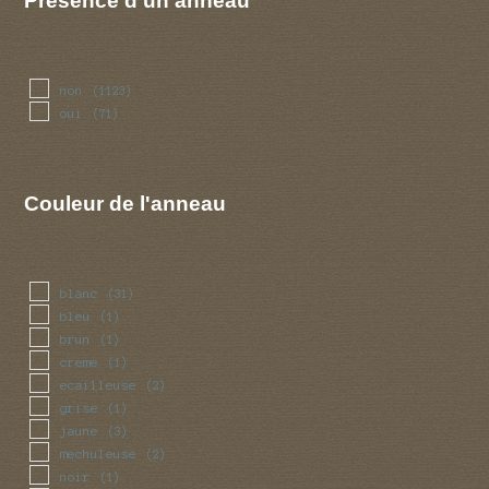
Présence d'un anneau
non
(1123)
oui
(71)
Couleur de l'anneau
blanc
(31)
bleu
(1)
brun
(1)
creme
(1)
ecailleuse
(2)
grise
(1)
jaune
(3)
mechuleuse
(2)
noir
(1)