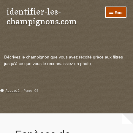
identifier-les-
Aller
Aller
Menu
à
au
champignons.com
la
contenu
navigation
Ouvrir
Espèces de champignons
le
menu
Ouvrir
Actualités
enfant
le
Décrivez le champignon que vous avez récolté grâce aux filtres
menu
Ouvrir
Poussées en temps réel
jusqu'à ce que vous le reconnaissiez en photo.
enfant
le
menu
Ouvrir
Echanges et contacts
enfant
le
menu
Ouvrir
Mycologie
Accueil
Page 98
enfant
le
menu
enfant