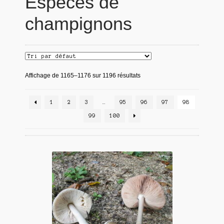
Espèces de
champignons
Affichage de 1165–1176 sur 1196 résultats
1
2
3
…
95
96
97
98
99
100