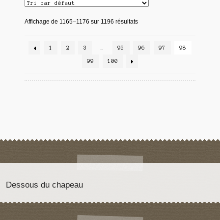
Affichage de 1165–1176 sur 1196 résultats
1
2
3
…
95
96
97
98
99
100
Dessous du chapeau