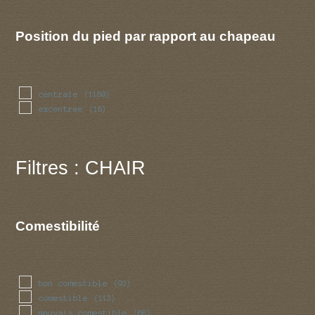
violet
(1)
Position du pied par rapport au chapeau
centrale
(1180)
excentree
(16)
Filtres : CHAIR
Comestibilité
bon comestible
(93)
comestible
(113)
mauvais comestible
(68)