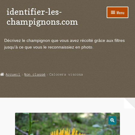
identifier-les-
Aller
Aller
Menu
à
au
champignons.com
la
contenu
navigation
Ouvrir
Espèces de champignons
le
Décrivez le champignon que vous avez récolté grâce aux filtres
menu
Ouvrir
Actualités
jusqu'à ce que vous le reconnaissiez en photo.
enfant
le
menu
Ouvrir
Poussées en temps réel
enfant
le
menu
Ouvrir
Echanges et contacts
Accueil
Non classé
Calocera viscosa
enfant
le
menu
Ouvrir
Mycologie
enfant
le
menu
enfant