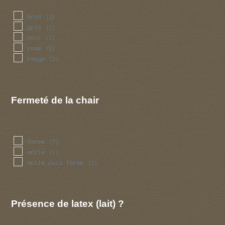
brun
(2)
gris
(1)
noir
(1)
rose
(2)
rouge
(2)
Fermeté de la chair
ferme
(7)
molle
(1)
molle puis ferme
(1)
Présence de latex (lait) ?