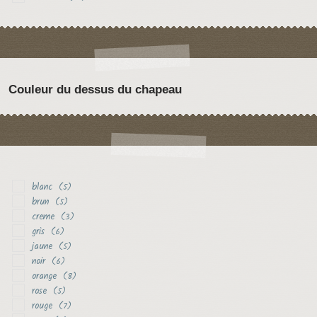
Couleur du dessus du chapeau
blanc
(5)
brun
(5)
creme
(3)
gris
(6)
jaune
(5)
noir
(6)
orange
(8)
rose
(5)
rouge
(7)