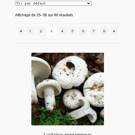
Affichage de 25–36 sur 96 résultats
1
2
3
4
5
6
7
8
Lactarius pergamenus