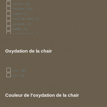
faible
(8)
fruitee
(10)
iodee
(1)
nois de coco
(1)
poisson
(2)
pomme
(2)
terebenthine
(1)
viandox
(1)
Oxydation de la chair
non
(90)
oui
(6)
Couleur de l'oxydation de la chair