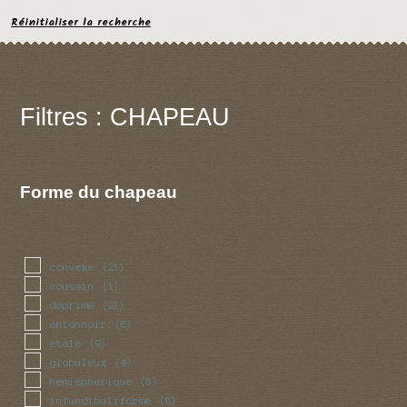
Réinitialiser la recherche
Filtres : CHAPEAU
Forme du chapeau
convexe
(21)
coussin
(1)
deprime
(21)
entonnoir
(8)
etale
(9)
globuleux
(4)
hemispherique
(5)
infundibuliforme
(8)