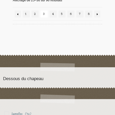
Affichage de 25–36 sur 96 résultats
1
2
3
4
5
6
7
8
Dessous du chapeau
lamelles
(96)