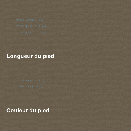
pied creux
(6)
pied plein
(89)
pied plein puis creux
(1)
Longueur du pied
pied court
(7)
pied long
(2)
Couleur du pied