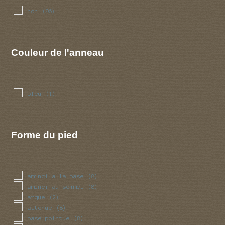
non
(96)
Couleur de l'anneau
bleu
(1)
Forme du pied
aminci a la base
(8)
aminci au sommet
(8)
arque
(2)
attenue
(8)
base pointue
(8)