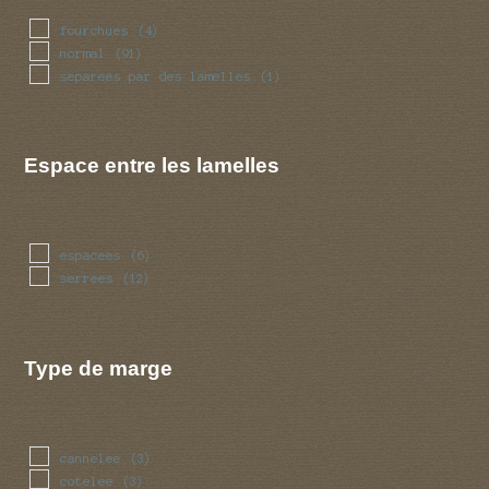
fourchues
(4)
normal
(91)
separees par des lamelles
(1)
Espace entre les lamelles
espacees
(6)
serrees
(12)
Type de marge
cannelee
(3)
cotelee
(3)