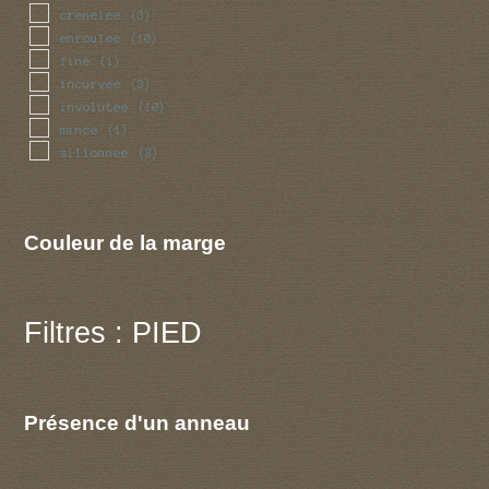
crenelee
(3)
enroulee
(10)
fine
(1)
incurvee
(3)
involutee
(10)
mince
(1)
sillonnee
(3)
Couleur de la marge
Filtres : PIED
Présence d'un anneau