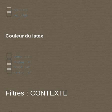
non
(47)
oui
(49)
Couleur du latex
blanc
(11)
orange
(3)
rouge
(4)
violet
(2)
Filtres : CONTEXTE