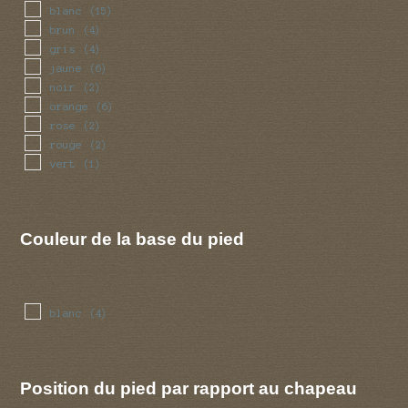
blanc
(15)
brun
(4)
gris
(4)
jaune
(6)
noir
(2)
orange
(6)
rose
(2)
rouge
(2)
vert
(1)
Couleur de la base du pied
blanc
(4)
Position du pied par rapport au chapeau