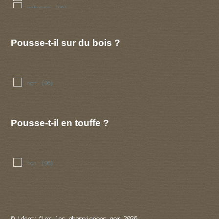
octobre
(95)
novembre
(74)
decembre
(71)
Pousse-t-il sur du bois ?
non
(96)
Pousse-t-il en touffe ?
non
(96)
© identifier-les-champignons.com 2026