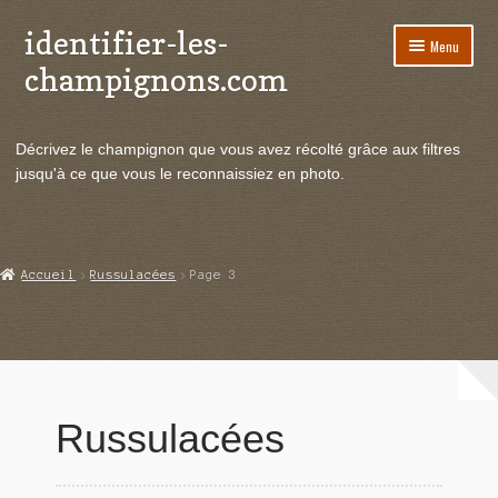
identifier-les-
Aller
Aller
Menu
à
au
champignons.com
la
contenu
navigation
Ouvrir
Espèces de champignons
le
Décrivez le champignon que vous avez récolté grâce aux filtres
menu
Ouvrir
Actualités
jusqu'à ce que vous le reconnaissiez en photo.
enfant
le
menu
Ouvrir
Poussées en temps réel
enfant
le
menu
Ouvrir
Echanges et contacts
Accueil
Russulacées
Page 3
enfant
le
menu
Ouvrir
Mycologie
enfant
le
menu
enfant
Russulacées