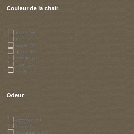
Couleur de la chair
blanc
(20)
brun
(1)
creme
(1)
jaune
(6)
orange
(2)
rose
(1)
rouge
(1)
Odeur
agreable
(5)
crabe
(1)
desagreable
(1)