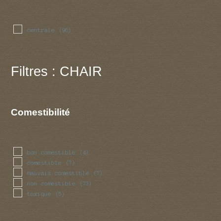
centrale
(96)
Filtres : CHAIR
Comestibilité
bon comestible
(4)
comestible
(7)
mauvais comestible
(7)
non comestible
(73)
toxique
(5)