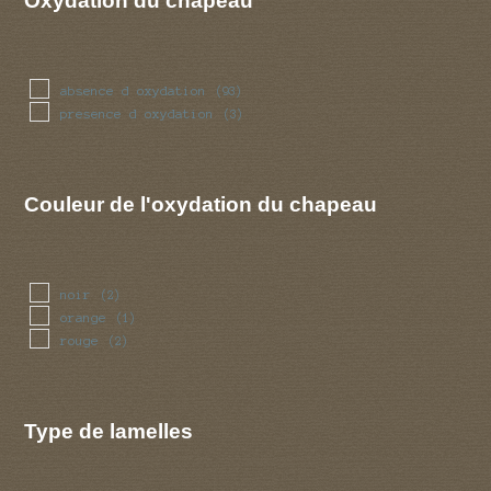
Oxydation du chapeau
rugueuse
(1)
tachetee
(1)
tomenteuse
(1)
veinee
(1)
absence d oxydation
(93)
veloutee
(6)
presence d oxydation
(3)
velue
(1)
visqueuse
(8)
brillante
(1)
Couleur de l'oxydation du chapeau
noir
(2)
orange
(1)
rouge
(2)
Type de lamelles