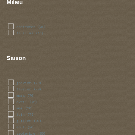
Milieu
coniferes
(21)
feuillus
(15)
Saison
janvier
(70)
fevrier
(70)
mars
(70)
avril
(70)
mai
(70)
juin
(74)
juillet
(92)
aout
(96)
septembre
(96)