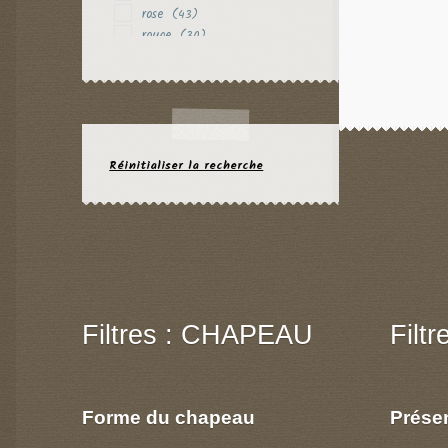
rose
(43)
rouge
(30)
vert
(13)
violet
(16)
Réinitialiser la recherche
Filtres : CHAPEAU
Filt
Forme du chapeau
Prése