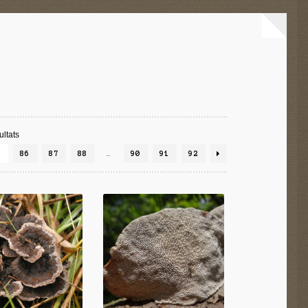
ltats
5
86
87
88
…
90
91
92