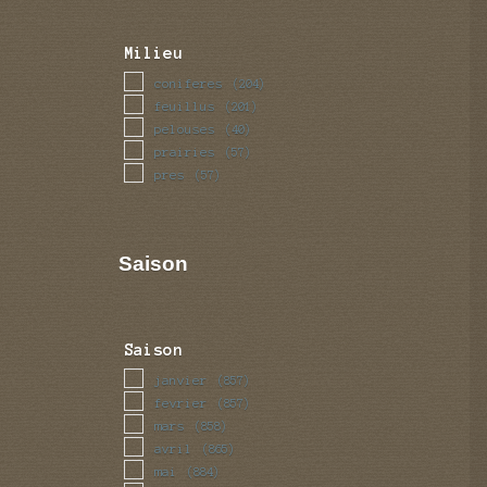
Milieu
coniferes
(204)
feuillus
(201)
pelouses
(40)
prairies
(57)
pres
(57)
Saison
Saison
janvier
(857)
fevrier
(857)
mars
(858)
avril
(865)
mai
(884)