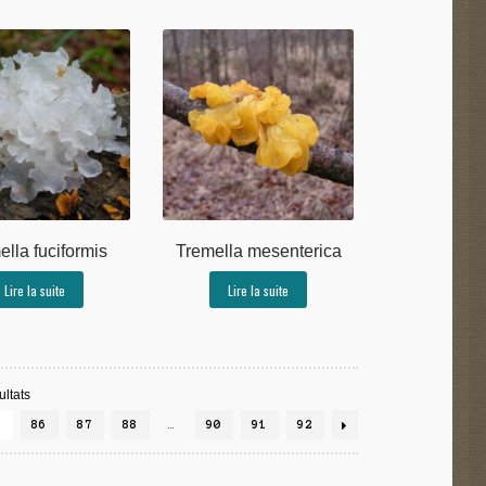
lla fuciformis
Tremella mesenterica
Lire la suite
Lire la suite
ltats
5
86
87
88
…
90
91
92