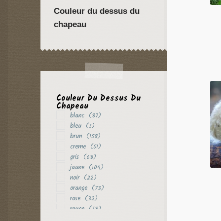
Couleur du dessus du
chapeau
Couleur Du Dessus Du
Chapeau
blanc
(87)
bleu
(5)
brun
(158)
creme
(51)
gris
(68)
jaune
(104)
noir
(22)
orange
(73)
rose
(32)
rouge
(58)
vert
(14)