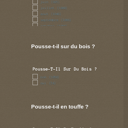
juin
(925)
juillet
(1000)
aout
(1046)
septembre
(1086)
octobre
(1066)
novembre
(944)
decembre
(867)
Pousse-t-il sur du bois ?
Pousse-T-Il Sur Du Bois ?
non
(1050)
oui
(54)
Pousse-t-il en touffe ?