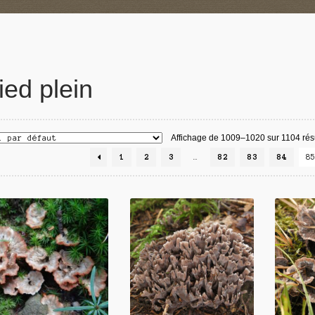
ied plein
Affichage de 1009–1020 sur 1104 résu
1
2
3
…
82
83
84
8