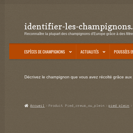
identifier-les-champignons
Aller
Aller
à
au
Reconnaître la plupart des champignons d'Europe grâce à des filtre
la
contenu
navigation
ESPÈCES DE CHAMPIGNONS
ACTUALITÉS
POUSSÉES E
Décrivez le champignon que vous avez récolté grâce aux f
Accueil
Produit Pied_creux_ou_plein
pied plein