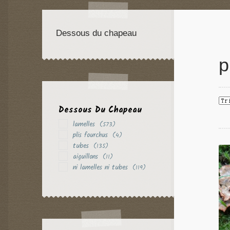
Dessous du chapeau
p
Dessous Du Chapeau
lamelles
(573)
plis fourchus
(4)
tubes
(135)
aiguillons
(11)
ni lamelles ni tubes
(119)