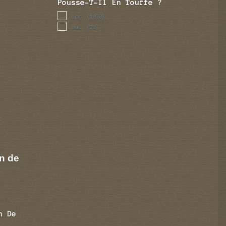
Pousse-T-Il En Touffe ?
non
(1070)
oui
(32)
n de
n De