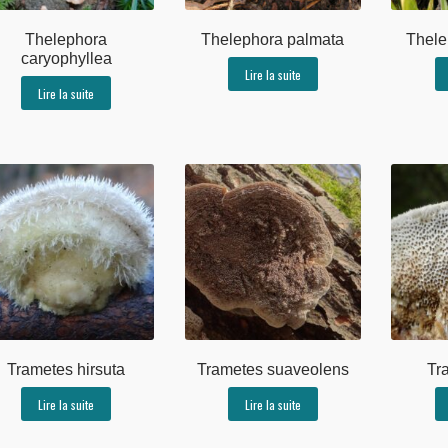
Thelephora
Thelephora palmata
Thele
caryophyllea
Lire la suite
Lire la suite
Trametes hirsuta
Trametes suaveolens
Tr
Lire la suite
Lire la suite