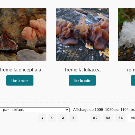
Tremella encephala
Tremella foliacea
Treme
Lire la suite
Lire la suite
Affichage de 1009–1020 sur 1104 résu
1
2
3
…
82
83
84
8