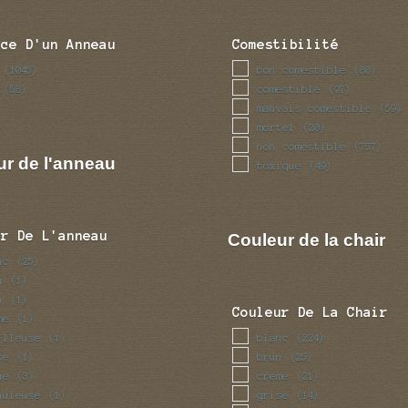
nce D'un Anneau
Comestibilité
bon comestible
(1045)
(80)
comestible
(58)
(97)
mauvais comestible
(59)
mortel
(20)
non comestible
(757)
ur de l'anneau
toxique
(49)
ur De L'anneau
Couleur de la chair
nc
(25)
u
(1)
n
(1)
Couleur De La Chair
me
(1)
illeuse
blanc
(1)
(224)
se
brun
(1)
(25)
ne
creme
(3)
(21)
huleuse
grise
(1)
(14)