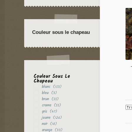
violet
(24)
Couleur sous le chapeau
Couleur Sous Le
Chapeau
blanc
(153)
bleu
(3)
brun
(55)
creme
(55)
gris
(47)
jaune
(126)
noir
(10)
orange
(33)