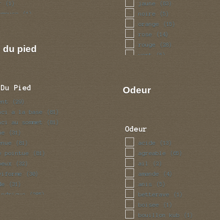
r
jaune
(1)
(83)
ameuse
noire
(1)
(5)
let
orange
(1)
(15)
rose
(14)
rouge
(28)
 du pied
vert
(5)
violet
(4)
 Du Pied
Odeur
ent
(29)
nci a la base
(81)
nci au sommet
(81)
Odeur
ue
(31)
enue
acide
(81)
(13)
e pointue
agreable
(81)
(65)
beux
ail
(32)
(2)
viforme
amande
(30)
(4)
de
anis
(31)
(5)
indrique
betterave
(285)
(1)
nce
boisee
(57)
(1)
eau
bouillon kub
(81)
(1)