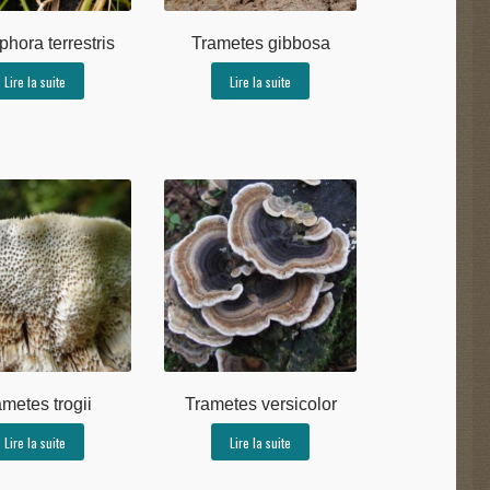
phora terrestris
Trametes gibbosa
Lire la suite
Lire la suite
ametes trogii
Trametes versicolor
Lire la suite
Lire la suite