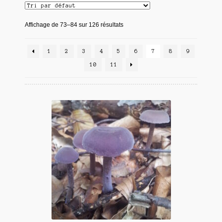
Affichage de 73–84 sur 126 résultats
1
2
3
4
5
6
7
8
9
10
11