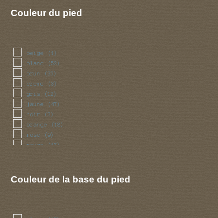
Couleur du pied
beige
(1)
blanc
(52)
brun
(35)
creme
(3)
gris
(12)
jaune
(47)
noir
(3)
orange
(18)
rose
(9)
rouge
(17)
vert
(3)
violet
(2)
Couleur de la base du pied