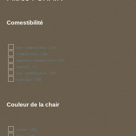
Comestibilité
bon comestible
(18)
comestible
(30)
mauvais comestible
(19)
mortel
(7)
non comestible
(35)
toxique
(10)
Couleur de la chair
blanc
(83)
brun
(10)