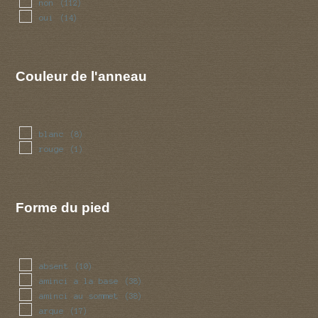
non
(112)
oui
(14)
Couleur de l'anneau
blanc
(8)
rouge
(1)
Forme du pied
absent
(10)
aminci a la base
(38)
aminci au sommet
(38)
arque
(17)