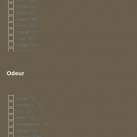
creme
(4)
grise
(7)
jaune
(40)
noire
(2)
orange
(7)
rose
(7)
rouge
(12)
vert
(2)
violet
(2)
Odeur
acide
(1)
agreable
(9)
ail
(1)
chou
(1)
desagreable
(1)
epicee
(3)
faible
(126)