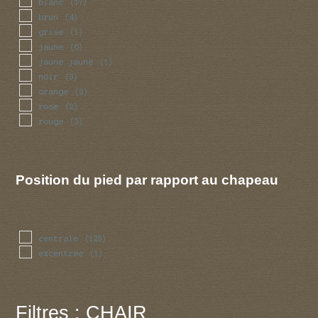
blanc
(17)
brun
(4)
grise
(1)
jaune
(6)
jaune jaune
(1)
noir
(3)
orange
(3)
rose
(2)
rouge
(3)
Position du pied par rapport au chapeau
centrale
(125)
excentree
(1)
Filtres : CHAIR