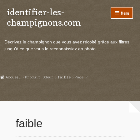
identifier-les-
Aller
Aller
Menu
à
au
champignons.com
la
contenu
navigation
Ouvrir
Espèces de champignons
le
Décrivez le champignon que vous avez récolté grâce aux filtres
menu
Ouvrir
Actualités
jusqu'à ce que vous le reconnaissiez en photo.
enfant
le
menu
Ouvrir
Poussées en temps réel
enfant
le
menu
Ouvrir
Echanges et contacts
Accueil
Produit Odeur
faible
Page 7
enfant
le
menu
Ouvrir
Mycologie
enfant
le
menu
enfant
faible