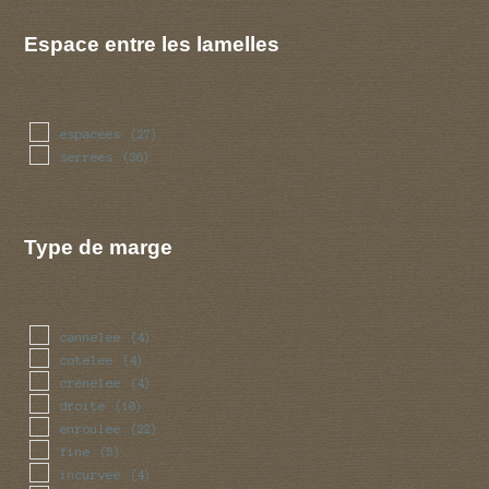
Espace entre les lamelles
espacees
(27)
serrees
(36)
Type de marge
cannelee
(4)
cotelee
(4)
crenelee
(4)
droite
(10)
enroulee
(22)
fine
(5)
incurvee
(4)