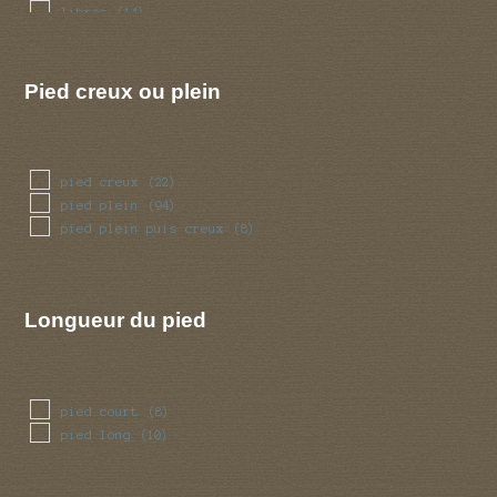
ventru
(7)
libres
(14)
volve
(13)
Pied creux ou plein
pied creux
(22)
pied plein
(94)
pied plein puis creux
(8)
Longueur du pied
pied court
(8)
pied long
(10)