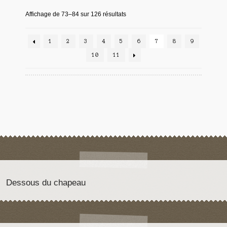
Affichage de 73–84 sur 126 résultats
1
2
3
4
5
6
7
8
9
10
11
Dessous du chapeau