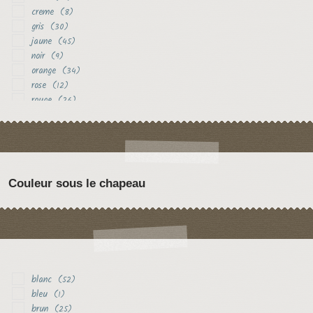
creme
(8)
gris
(30)
jaune
(45)
noir
(9)
orange
(34)
rose
(12)
rouge
(26)
vert
(7)
violet
(10)
Couleur sous le chapeau
blanc
(52)
bleu
(1)
brun
(25)