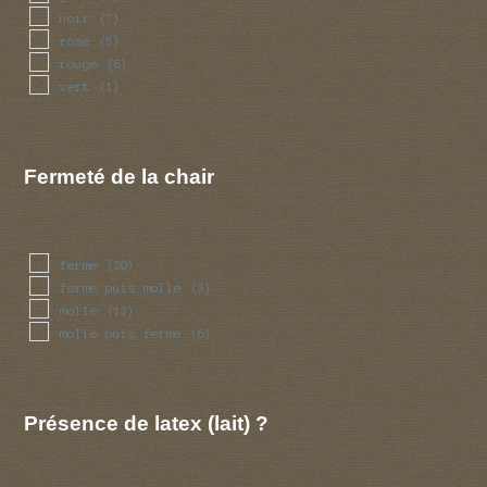
noir
(7)
rose
(5)
rouge
(8)
vert
(1)
Fermeté de la chair
ferme
(20)
ferme puis molle
(3)
molle
(13)
molle puis ferme
(6)
Présence de latex (lait) ?