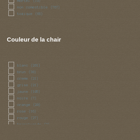
mortel
(19)
non comestible
(767)
toxique
(65)
Couleur de la chair
blanc
(261)
brun
(30)
creme
(21)
grise
(21)
jaune
(105)
noire
(7)
orange
(20)
rose
(16)
rouge
(27)
translucide
(2)
vert
(6)
violet
(6)