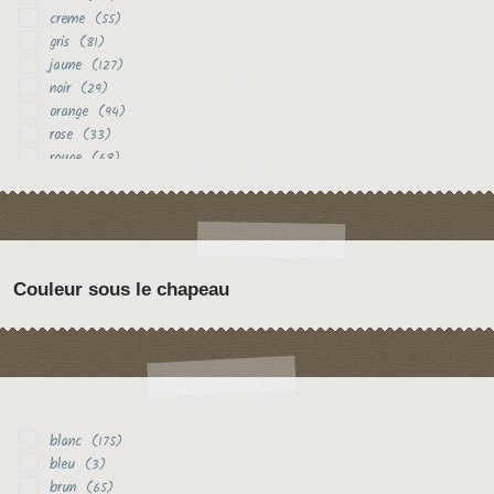
creme
(55)
gris
(81)
jaune
(127)
noir
(29)
orange
(94)
rose
(33)
rouge
(68)
vert
(18)
violet
(29)
Couleur sous le chapeau
blanc
(175)
bleu
(3)
brun
(65)