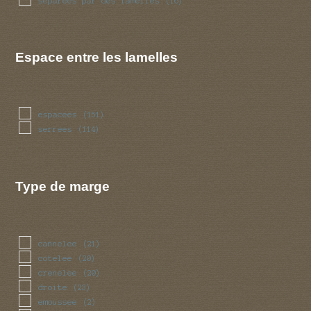
separees par des lamelles
(16)
Espace entre les lamelles
espacees
(151)
serrees
(114)
Type de marge
cannelee
(21)
cotelee
(20)
crenelee
(20)
droite
(23)
emoussee
(2)