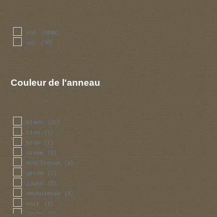
non
(1098)
oui
(70)
Couleur de l'anneau
blanc
(31)
bleu
(1)
brun
(1)
creme
(1)
ecailleuse
(2)
grise
(1)
jaune
(3)
mechuleuse
(2)
noir
(1)
rouge
(2)