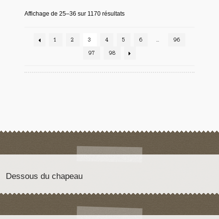
Affichage de 25–36 sur 1170 résultats
1
2
3
4
5
6
…
96
97
98
Dessous du chapeau