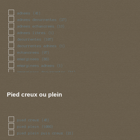
massue
(34)
mince
(73)
adnees
(41)
obese
(25)
adnees decurrentes
(27)
pedicelle
(4)
adnees echancrees
(13)
radicant
(4)
adnees libres
(1)
renfle
(97)
decurrentes
(107)
sinueux
(40)
decurrentes adnees
(1)
torsade
(40)
echancrees
(97)
trapu
(25)
emarginees
(88)
tubulaire
(349)
emarginees adnees
(1)
tubulaire bulbeux
(2)
emarginees decurrentes
(11)
ventru
(25)
emarginees libres
(7)
volve
(49)
libres
(57)
Pied creux ou plein
pied creux
(45)
pied plein
(1086)
pied plein puis creux
(21)