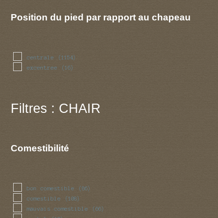
Position du pied par rapport au chapeau
centrale
(1154)
excentree
(16)
Filtres : CHAIR
Comestibilité
bon comestible
(86)
comestible
(108)
mauvais comestible
(66)