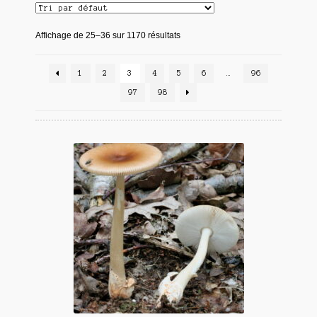
Affichage de 25–36 sur 1170 résultats
1
2
3
4
5
6
…
96
97
98