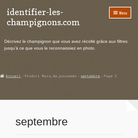
identifier-les-
Aller
Aller
Menu
à
au
champignons.com
la
contenu
navigation
Ouvrir
Espèces de champignons
le
Décrivez le champignon que vous avez récolté grâce aux filtres
menu
Ouvrir
Actualités
jusqu'à ce que vous le reconnaissiez en photo.
enfant
le
menu
Ouvrir
Poussées en temps réel
enfant
le
menu
Ouvrir
Echanges et contacts
Accueil
Produit Mois_de_poussees
septembre
Page 3
enfant
le
menu
Ouvrir
Mycologie
enfant
le
menu
enfant
septembre