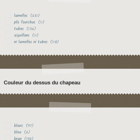
lamelles
(631)
plis fourchus
(11)
tubes
(136)
aiguillons
(11)
ni lamelles ni tubes
(118)
Couleur du dessus du chapeau
blanc
(97)
bleu
(6)
brun
(190)