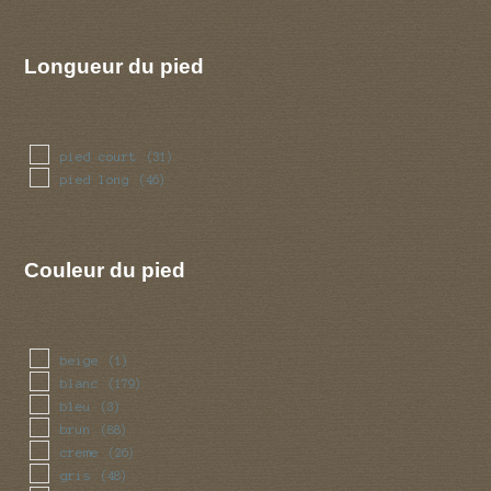
Longueur du pied
pied court
(31)
pied long
(46)
Couleur du pied
beige
(1)
blanc
(179)
bleu
(3)
brun
(88)
creme
(26)
gris
(48)