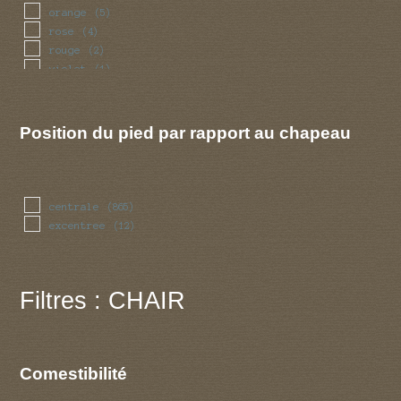
orange
(5)
rose
(4)
rouge
(2)
violet
(1)
Position du pied par rapport au chapeau
centrale
(865)
excentree
(12)
Filtres : CHAIR
Comestibilité