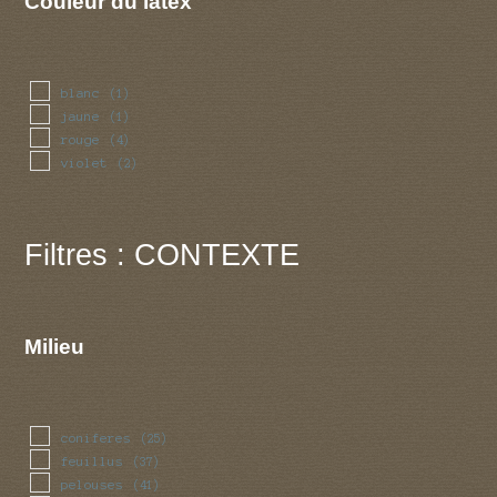
Couleur du latex
blanc
(1)
jaune
(1)
rouge
(4)
violet
(2)
Filtres : CONTEXTE
Milieu
coniferes
(25)
feuillus
(37)
pelouses
(41)