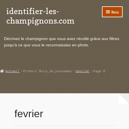
identifier-les-
Aller
Aller
Menu
à
au
champignons.com
la
contenu
navigation
Ouvrir
Espèces de champignons
le
Décrivez le champignon que vous avez récolté grâce aux filtres
menu
Ouvrir
Actualités
jusqu'à ce que vous le reconnaissiez en photo.
enfant
le
menu
Ouvrir
Poussées en temps réel
enfant
le
menu
Ouvrir
Echanges et contacts
Accueil
Produit Mois_de_poussees
fevrier
Page 6
enfant
le
menu
Ouvrir
Mycologie
enfant
le
menu
enfant
fevrier