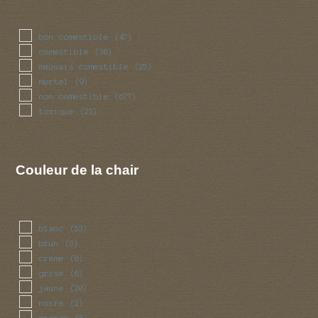
bon comestible
(47)
comestible
(38)
mauvais comestible
(25)
mortel
(9)
non comestible
(677)
toxique
(22)
Couleur de la chair
blanc
(53)
brun
(3)
creme
(8)
grise
(6)
jaune
(20)
noire
(2)
orange
(8)