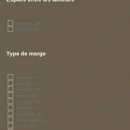
espacees
(98)
serrees
(9)
Type de marge
cannelee
(7)
cotelee
(7)
crenelee
(7)
droite
(5)
enroulee
(5)
incurvee
(1)
involutee
(4)
irreguliere
(3)
lisse
(5)