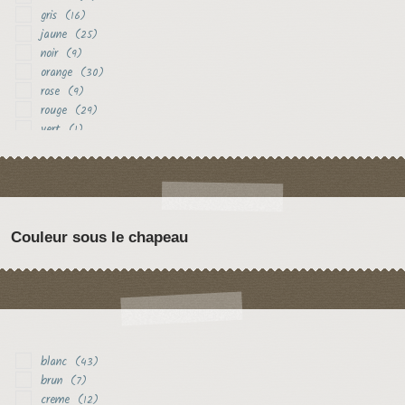
gris
(16)
jaune
(25)
noir
(9)
orange
(30)
rose
(9)
rouge
(29)
vert
(1)
violet
(3)
Couleur sous le chapeau
blanc
(43)
brun
(7)
creme
(12)