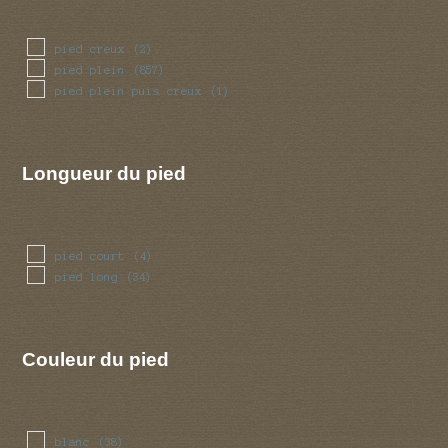
pied creux
(2)
pied plein
(857)
pied plein puis creux
(1)
Longueur du pied
pied court
(4)
pied long
(34)
Couleur du pied
blanc
(38)