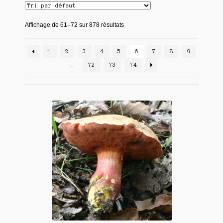
Affichage de 61–72 sur 878 résultats
1
2
3
4
5
6
7
8
9
…
72
73
74