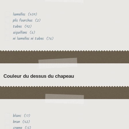
lamelles
(439)
plis fourchus
(2)
tubes
(92)
aiguillons
(6)
ni lamelles ni tubes
(76)
Couleur du dessus du chapeau
blanc
(17)
brun
(42)
creme
(15)