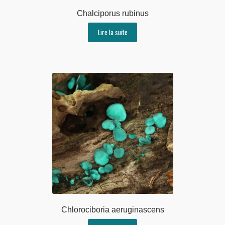
Chalciporus rubinus
Lire la suite
Chlorociboria aeruginascens