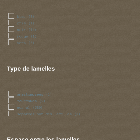
velue
(2)
visqueuse
(32)
bleu
(3)
gris
(1)
noir
(11)
rouge
(1)
vert
(3)
Type de lamelles
anastomosees
(1)
fourchues
(2)
normal
(380)
separees par des lamelles
(7)
Espace entre les lamelles