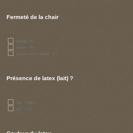
Fermeté de la chair
ferme
(5)
molle
(5)
molle puis ferme
(1)
Présence de latex (lait) ?
non
(844)
oui
(33)