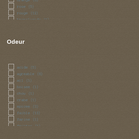
rose
(5)
rouge
(12)
translucide
(1)
Odeur
acide
(5)
agreable
(8)
ail
(1)
boisee
(1)
chou
(1)
crabe
(1)
epicee
(3)
faible
(13)
farine
(1)
fruitee
(1)
miel
(2)
noix
(1)