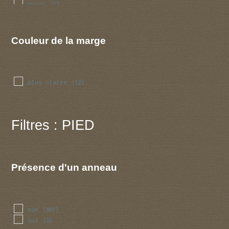
mince
(1)
ondulee
(3)
reguliere
(5)
sillonnee
(7)
Couleur de la marge
striee
(20)
plus claire
(12)
Filtres : PIED
Présence d'un anneau
non
(867)
oui
(9)