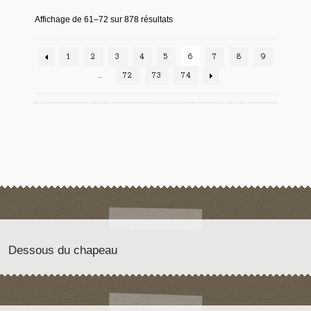
Affichage de 61–72 sur 878 résultats
1
2
3
4
5
6
7
8
9
…
72
73
74
Dessous du chapeau