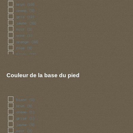
brun
(19)
creme
(9)
gris
(12)
jaune
(33)
noir
(2)
ocre
(1)
orange
(20)
rose
(6)
rouge
(18)
violet
(1)
Couleur de la base du pied
blanc
(2)
brun
(6)
creme
(1)
grise
(1)
jaune
(9)
noir
(3)