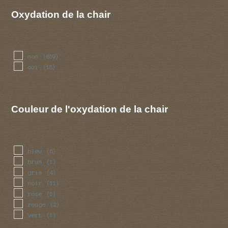
rave
(1)
Oxydation de la chair
savon
(2)
non
(859)
oui
(18)
Couleur de l'oxydation de la chair
bleu
(6)
brun
(1)
gris
(4)
noir
(11)
rose
(1)
rouge
(2)
vert
(1)