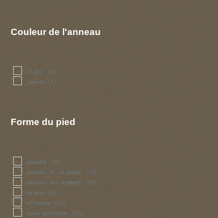
Couleur de l'anneau
blanc
(3)
jaune
(1)
Forme du pied
absent
(5)
aminci a la base
(19)
aminci au sommet
(19)
arque
(9)
attenue
(19)
base pointue
(19)