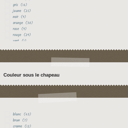
gris
(16)
jaune
(25)
noir
(9)
orange
(30)
rose
(9)
rouge
(29)
vert
(1)
violet
(3)
Couleur sous le chapeau
blanc
(43)
brun
(7)
creme
(12)