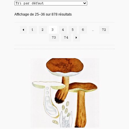
Affichage de 25–36 sur 878 résultats
1
2
3
4
5
6
…
72
73
74