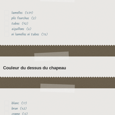
lamelles
(439)
plis fourchus
(2)
tubes
(92)
aiguillons
(6)
ni lamelles ni tubes
(76)
Couleur du dessus du chapeau
blanc
(17)
brun
(42)
creme
(15)