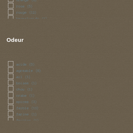
rose
(5)
rouge
(12)
translucide
(1)
Odeur
acide
(5)
agreable
(8)
ail
(1)
boisee
(1)
chou
(1)
crabe
(1)
epicee
(3)
faible
(13)
farine
(1)
fruitee
(1)
miel
(2)
noix
(1)