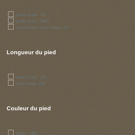
pied creux
(2)
pied plein
(857)
pied plein puis creux
(1)
Longueur du pied
pied court
(4)
pied long
(34)
Couleur du pied
blanc
(38)