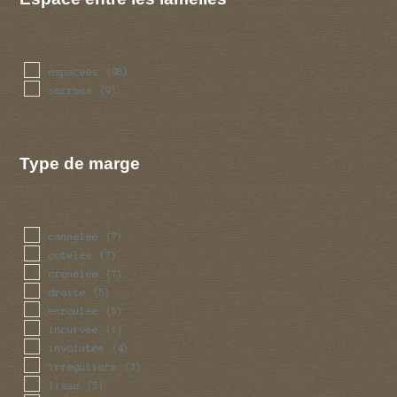
espacees
(98)
serrees
(9)
Type de marge
cannelee
(7)
cotelee
(7)
crenelee
(7)
droite
(5)
enroulee
(5)
incurvee
(1)
involutee
(4)
irreguliere
(3)
lisse
(5)