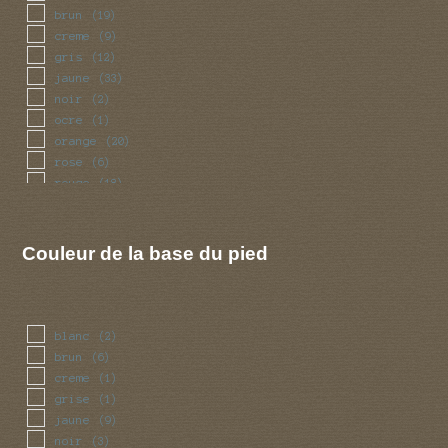
brun
(19)
creme
(9)
gris
(12)
jaune
(33)
noir
(2)
ocre
(1)
orange
(20)
rose
(6)
rouge
(18)
violet
(1)
Couleur de la base du pied
blanc
(2)
brun
(6)
creme
(1)
grise
(1)
jaune
(9)
noir
(3)