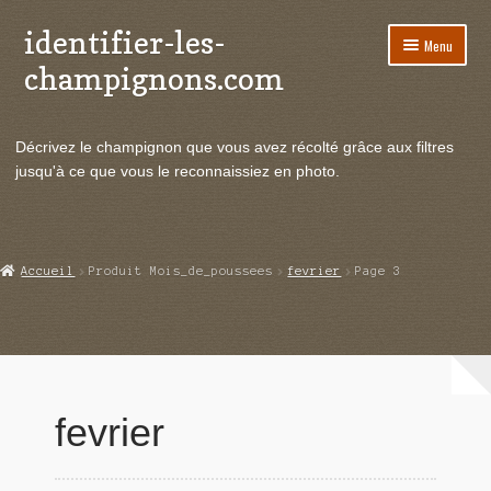
identifier-les-
Aller
Aller
Menu
à
au
champignons.com
la
contenu
navigation
Ouvrir
Espèces de champignons
le
Décrivez le champignon que vous avez récolté grâce aux filtres
menu
Ouvrir
Actualités
jusqu'à ce que vous le reconnaissiez en photo.
enfant
le
menu
Ouvrir
Poussées en temps réel
enfant
le
menu
Ouvrir
Echanges et contacts
Accueil
Produit Mois_de_poussees
fevrier
Page 3
enfant
le
menu
Ouvrir
Mycologie
enfant
le
menu
enfant
fevrier