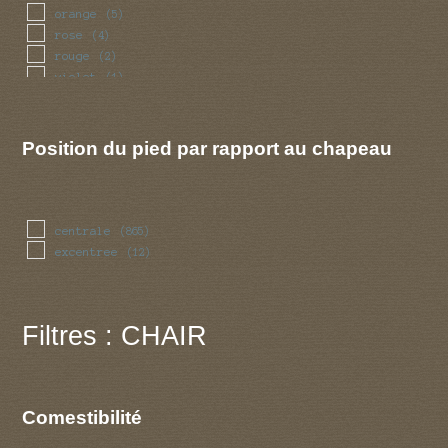
orange
(5)
rose
(4)
rouge
(2)
violet
(1)
Position du pied par rapport au chapeau
centrale
(865)
excentree
(12)
Filtres : CHAIR
Comestibilité