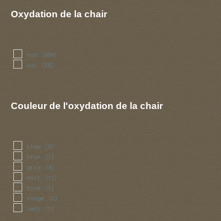
rave
(1)
Oxydation de la chair
savon
(2)
non
(859)
oui
(18)
Couleur de l'oxydation de la chair
bleu
(6)
brun
(1)
gris
(4)
noir
(11)
rose
(1)
rouge
(2)
vert
(1)