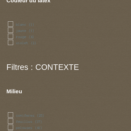
Couleur du latex
blanc
(1)
jaune
(1)
rouge
(4)
violet
(2)
Filtres : CONTEXTE
Milieu
coniferes
(25)
feuillus
(37)
pelouses
(41)