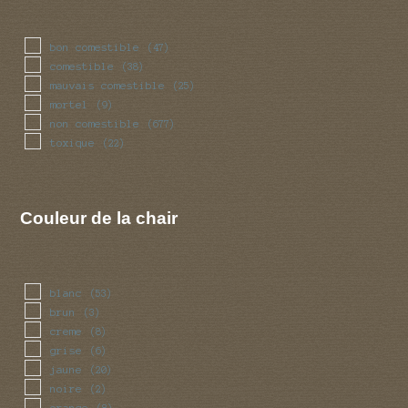
bon comestible
(47)
comestible
(38)
mauvais comestible
(25)
mortel
(9)
non comestible
(677)
toxique
(22)
Couleur de la chair
blanc
(53)
brun
(3)
creme
(8)
grise
(6)
jaune
(20)
noire
(2)
orange
(8)