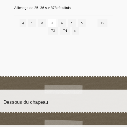
Affichage de 25–36 sur 878 résultats
1
2
3
4
5
6
…
72
73
74
Dessous du chapeau