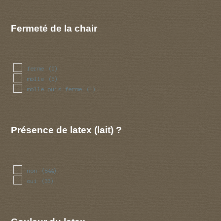
Fermeté de la chair
ferme
(5)
molle
(5)
molle puis ferme
(1)
Présence de latex (lait) ?
non
(844)
oui
(33)