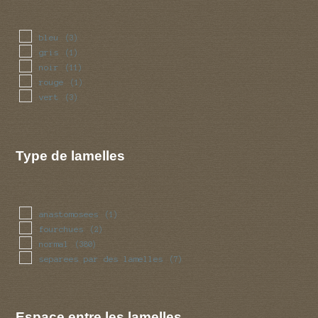
velue
(2)
visqueuse
(32)
bleu
(3)
gris
(1)
noir
(11)
rouge
(1)
vert
(3)
Type de lamelles
anastomosees
(1)
fourchues
(2)
normal
(380)
separees par des lamelles
(7)
Espace entre les lamelles