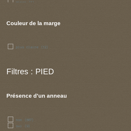
mince
(1)
ondulee
(3)
reguliere
(5)
sillonnee
(7)
Couleur de la marge
striee
(20)
plus claire
(12)
Filtres : PIED
Présence d'un anneau
non
(867)
oui
(9)