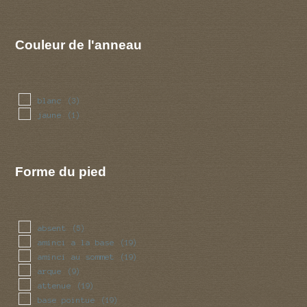
Couleur de l'anneau
blanc
(3)
jaune
(1)
Forme du pied
absent
(5)
aminci a la base
(19)
aminci au sommet
(19)
arque
(9)
attenue
(19)
base pointue
(19)