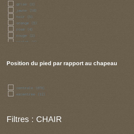
grise
(2)
jaune
(10)
noir
(5)
orange
(5)
rose
(4)
rouge
(2)
violet
(1)
Position du pied par rapport au chapeau
centrale
(878)
excentree
(12)
Filtres : CHAIR