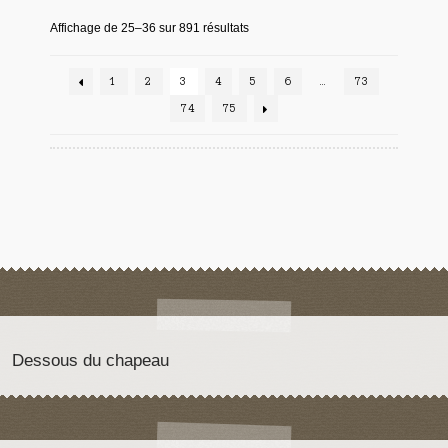
Affichage de 25–36 sur 891 résultats
1
2
3
4
5
6
…
73
74
75
Dessous du chapeau