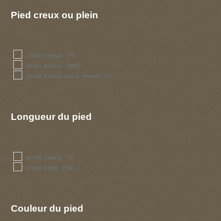
volve
(8)
Pied creux ou plein
pied creux
(7)
pied plein
(865)
pied plein puis creux
(1)
Longueur du pied
pied court
(6)
pied long
(34)
Couleur du pied