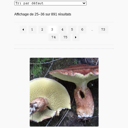
Affichage de 25–36 sur 891 résultats
1
2
3
4
5
6
…
73
74
75