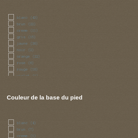
blanc
(43)
brun
(22)
creme
(11)
gris
(15)
jaune
(36)
noir
(2)
orange
(22)
rose
(6)
rouge
(18)
violet
(1)
Couleur de la base du pied
blanc
(4)
brun
(7)
creme
(1)