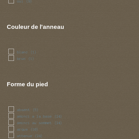
oui
(9)
Couleur de l'anneau
blanc
(1)
brun
(1)
Forme du pied
absent
(5)
aminci a la base
(24)
aminci au sommet
(24)
arque
(10)
attenue
(24)