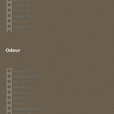
jaune
(21)
noire
(2)
orange
(8)
rose
(5)
rouge
(13)
translucide
(1)
Odeur
acide
(5)
agreable
(12)
ail
(1)
boisee
(1)
chlore
(2)
chou
(1)
crabe
(1)
desagreable
(2)
epicee
(3)