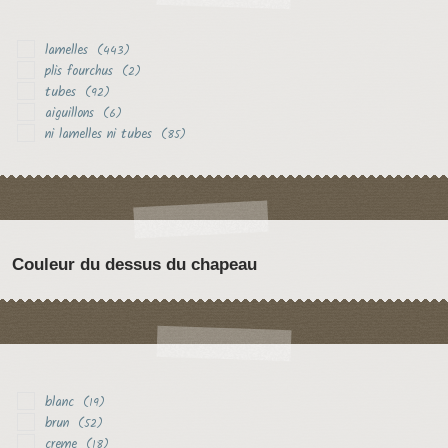
lamelles
(443)
plis fourchus
(2)
tubes
(92)
aiguillons
(6)
ni lamelles ni tubes
(85)
Couleur du dessus du chapeau
blanc
(19)
brun
(52)
creme
(18)