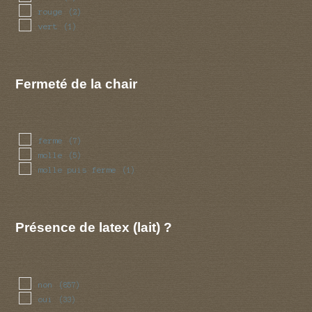
rouge
(2)
vert
(1)
Fermeté de la chair
ferme
(7)
molle
(5)
molle puis ferme
(1)
Présence de latex (lait) ?
non
(857)
oui
(33)