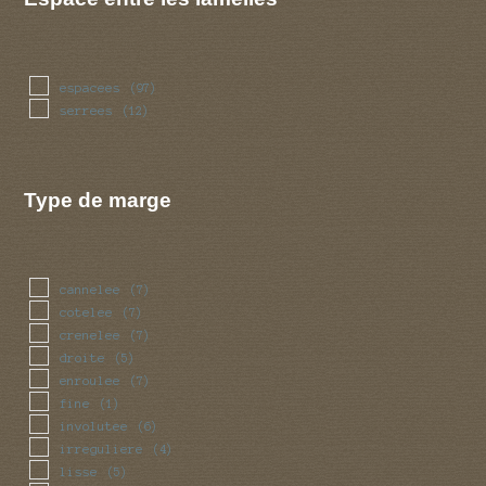
espacees
(97)
serrees
(12)
Type de marge
cannelee
(7)
cotelee
(7)
crenelee
(7)
droite
(5)
enroulee
(7)
fine
(1)
involutee
(6)
irreguliere
(4)
lisse
(5)