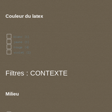
Couleur du latex
blanc
(1)
jaune
(1)
rouge
(4)
violet
(2)
Filtres : CONTEXTE
Milieu