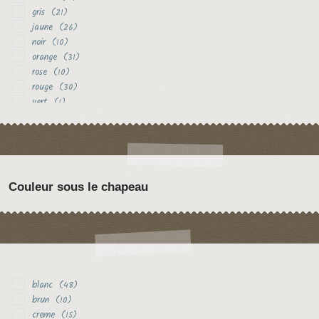
gris
(21)
jaune
(26)
noir
(10)
orange
(31)
rose
(10)
rouge
(30)
vert
(1)
violet
(3)
Couleur sous le chapeau
blanc
(48)
brun
(10)
creme
(15)