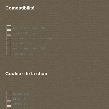
Comestibilité
bon comestible
(53)
comestible
(41)
mauvais comestible
(24)
mortel
(11)
non comestible
(680)
toxique
(22)
Couleur de la chair
blanc
(61)
brun
(5)
creme
(9)
grise
(6)