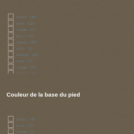
blanc
(43)
brun
(22)
creme
(11)
gris
(15)
jaune
(36)
noir
(2)
orange
(22)
rose
(6)
rouge
(18)
violet
(1)
Couleur de la base du pied
blanc
(4)
brun
(7)
creme
(1)