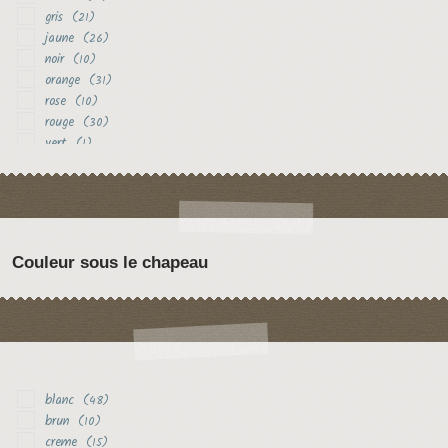
gris
(21)
jaune
(26)
noir
(10)
orange
(31)
rose
(10)
rouge
(30)
vert
(1)
violet
(3)
Couleur sous le chapeau
blanc
(48)
brun
(10)
creme
(15)