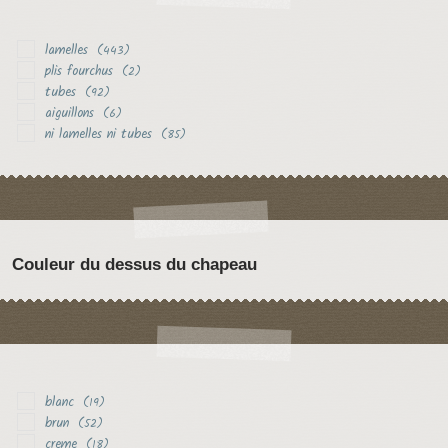
lamelles
(443)
plis fourchus
(2)
tubes
(92)
aiguillons
(6)
ni lamelles ni tubes
(85)
Couleur du dessus du chapeau
blanc
(19)
brun
(52)
creme
(18)