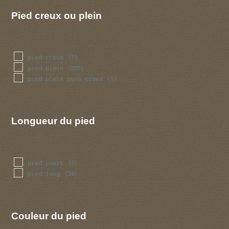
volve
(8)
Pied creux ou plein
pied creux
(7)
pied plein
(865)
pied plein puis creux
(1)
Longueur du pied
pied court
(6)
pied long
(34)
Couleur du pied