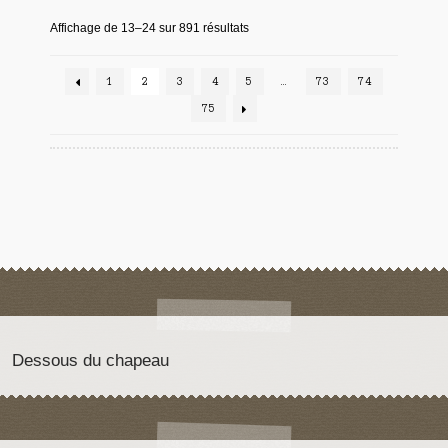
Affichage de 13–24 sur 891 résultats
1
2
3
4
5
…
73
74
75
Dessous du chapeau