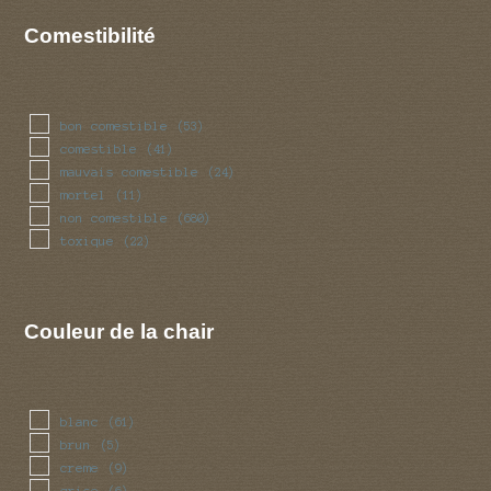
Comestibilité
bon comestible
(53)
comestible
(41)
mauvais comestible
(24)
mortel
(11)
non comestible
(680)
toxique
(22)
Couleur de la chair
blanc
(61)
brun
(5)
creme
(9)
grise
(6)