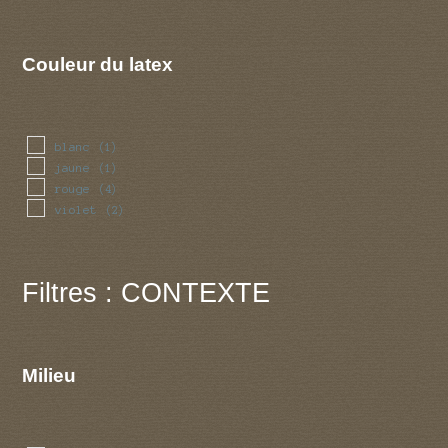
Couleur du latex
blanc
(1)
jaune
(1)
rouge
(4)
violet
(2)
Filtres : CONTEXTE
Milieu