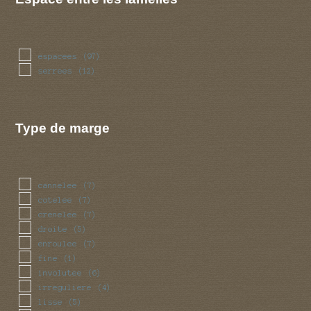
espacees
(97)
serrees
(12)
Type de marge
cannelee
(7)
cotelee
(7)
crenelee
(7)
droite
(5)
enroulee
(7)
fine
(1)
involutee
(6)
irreguliere
(4)
lisse
(5)