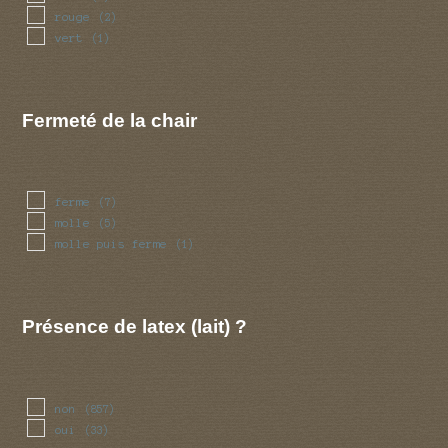
rouge
(2)
vert
(1)
Fermeté de la chair
ferme
(7)
molle
(5)
molle puis ferme
(1)
Présence de latex (lait) ?
non
(857)
oui
(33)