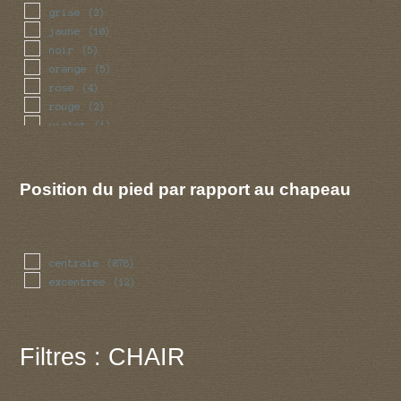
grise
(2)
jaune
(10)
noir
(5)
orange
(5)
rose
(4)
rouge
(2)
violet
(1)
Position du pied par rapport au chapeau
centrale
(878)
excentree
(12)
Filtres : CHAIR