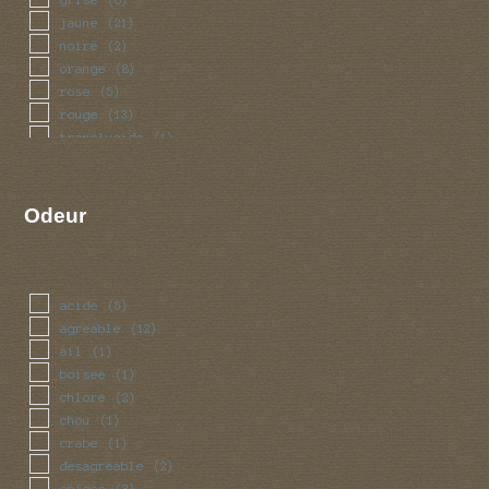
jaune
(21)
noire
(2)
orange
(8)
rose
(5)
rouge
(13)
translucide
(1)
Odeur
acide
(5)
agreable
(12)
ail
(1)
boisee
(1)
chlore
(2)
chou
(1)
crabe
(1)
desagreable
(2)
epicee
(3)