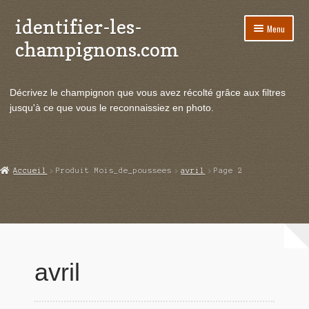
identifier-les-
Aller
Aller
Menu
à
au
champignons.com
la
contenu
navigation
Ouvrir
Espèces de champignons
le
Décrivez le champignon que vous avez récolté grâce aux filtres
menu
Ouvrir
Actualités
jusqu'à ce que vous le reconnaissiez en photo.
enfant
le
menu
Ouvrir
Poussées en temps réel
enfant
le
menu
Ouvrir
Echanges et contacts
Accueil
Produit Mois_de_poussees
avril
Page 2
enfant
le
menu
Ouvrir
Mycologie
enfant
le
menu
enfant
avril