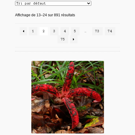
Affichage de 13–24 sur 891 résultats
1
2
3
4
5
…
73
74
75