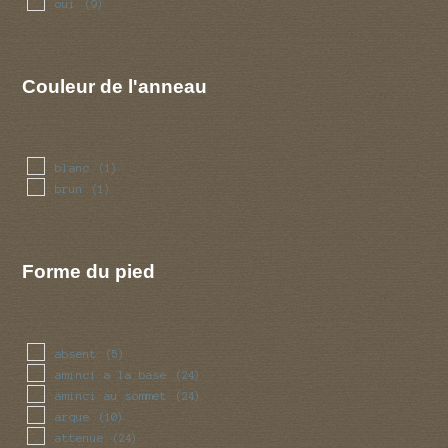
oui
(9)
Couleur de l'anneau
blanc
(1)
brun
(1)
Forme du pied
absent
(5)
aminci a la base
(24)
aminci au sommet
(24)
arque
(10)
attenue
(24)