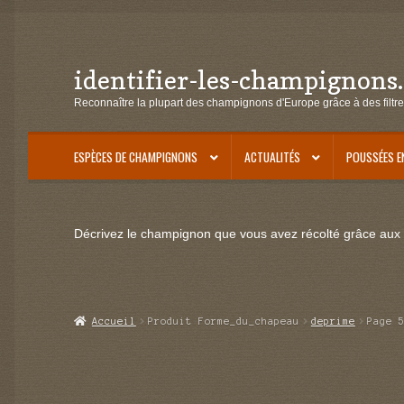
identifier-les-champignons
Aller
Aller
à
au
Reconnaître la plupart des champignons d'Europe grâce à des filtre
la
contenu
navigation
ESPÈCES DE CHAMPIGNONS
ACTUALITÉS
POUSSÉES E
Décrivez le champignon que vous avez récolté grâce aux f
Accueil
Produit Forme_du_chapeau
deprime
Page 