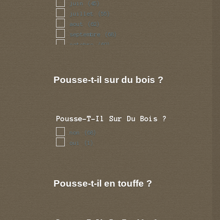
juin
(45)
juillet
(55)
aout
(62)
septembre
(68)
octobre
(69)
novembre
(55)
decembre
(43)
Pousse-t-il sur du bois ?
Pousse-T-Il Sur Du Bois ?
non
(68)
oui
(1)
Pousse-t-il en touffe ?