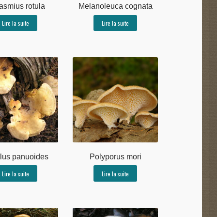
asmius rotula
Melanoleuca cognata
Lire la suite
Lire la suite
llus panuoides
Polyporus mori
Lire la suite
Lire la suite