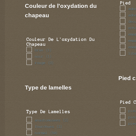
sin
Pied
Couleur de l'oxydation du
tor
adn
tra
chapeau
adn
tub
dec
ven
ech
vol
ema
Couleur De L'oxydation Du
ema
Chapeau
ema
brun
(1)
lib
noir
(1)
rouge
(3)
Pied c
Type de lamelles
Pied 
pie
Type De Lamelles
pie
anastomosees
(2)
pie
fourchues
(2)
normal
(50)