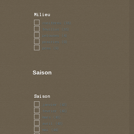
Milieu
coniferes
(18)
feuillus
(18)
pelouses
(4)
prairies
(9)
pres
(9)
Saison
Saison
janvier
(43)
fevrier
(43)
mars
(43)
avril
(43)
mai
(44)