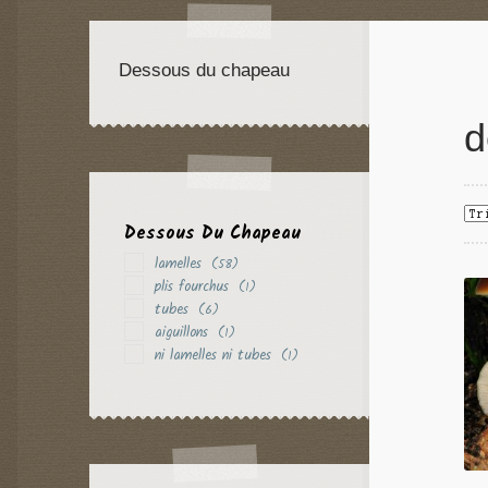
Dessous du chapeau
d
Dessous Du Chapeau
lamelles
(58)
plis fourchus
(1)
tubes
(6)
aiguillons
(1)
ni lamelles ni tubes
(1)