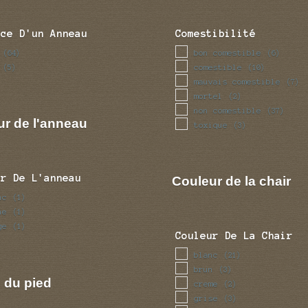
nce D'un Anneau
Comestibilité
bon comestible
(64)
(6)
comestible
(5)
(10)
mauvais comestible
(7)
mortel
(2)
non comestible
(37)
ur de l'anneau
toxique
(3)
ur De L'anneau
Couleur de la chair
nc
(1)
ne
(1)
ge
(1)
Couleur De La Chair
blanc
(21)
brun
(3)
 du pied
creme
(2)
grise
(3)