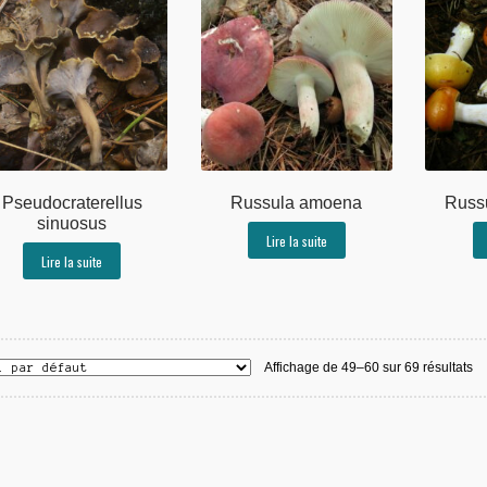
Pseudocraterellus
Russula amoena
Russu
sinuosus
Lire la suite
Lire la suite
Affichage de 49–60 sur 69 résultats