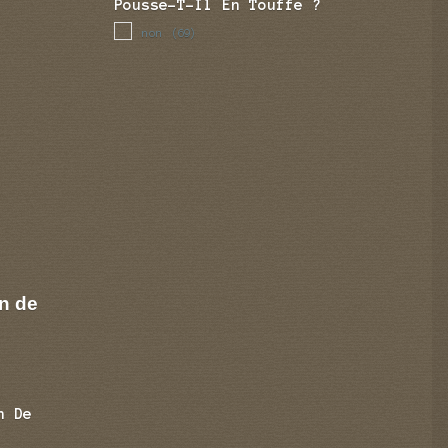
Pousse-T-Il En Touffe ?
non
(69)
n de
n De