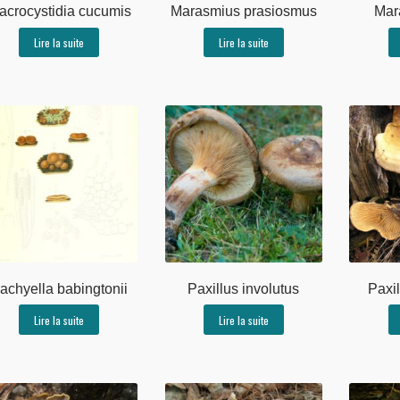
acrocystidia cucumis
Marasmius prasiosmus
Mar
Lire la suite
Lire la suite
achyella babingtonii
Paxillus involutus
Paxi
Lire la suite
Lire la suite