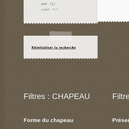
vert
(6)
violet
(2)
Réinitialiser la recherche
Filtres : CHAPEAU
Filt
Forme du chapeau
Prése