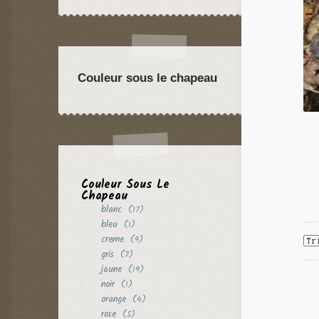
violet
(3)
Couleur sous le chapeau
Couleur Sous Le
Chapeau
blanc
(17)
bleu
(1)
creme
(9)
gris
(7)
jaune
(19)
noir
(1)
orange
(4)
rose
(5)