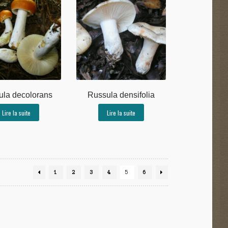
la decolorans
Russula densifolia
Lire la suite
Lire la suite
1
2
3
4
5
6