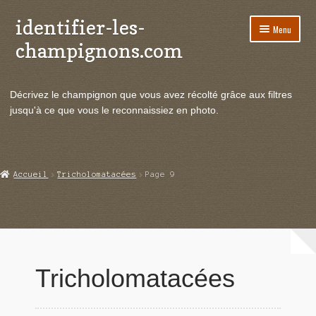
identifier-les-
Aller
Aller
Menu
à
au
champignons.com
la
contenu
navigation
Ouvrir
Espèces de champignons
le
Décrivez le champignon que vous avez récolté grâce aux filtres
menu
Ouvrir
Actualités
jusqu'à ce que vous le reconnaissiez en photo.
enfant
le
menu
Ouvrir
Poussées en temps réel
enfant
le
menu
Ouvrir
Echanges et contacts
Accueil
Tricholomatacées
Page 9
enfant
le
menu
Ouvrir
Mycologie
enfant
le
menu
enfant
Tricholomatacées