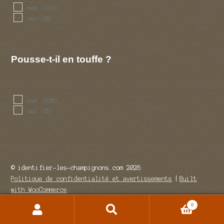
non
(118)
oui
(8)
Pousse-t-il en touffe ?
non
(120)
oui
(6)
© identifier-les-champignons.com 2026
Politique de confidentialité et avertissements
Built
with WooCommerce
.
0
Recherche
Recherche
pour :