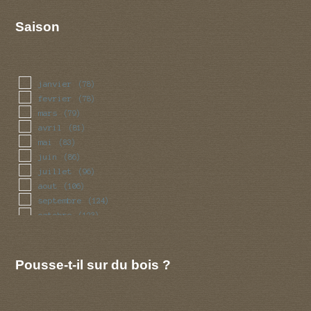
Saison
janvier
(78)
fevrier
(78)
mars
(79)
avril
(81)
mai
(83)
juin
(86)
juillet
(96)
aout
(106)
septembre
(124)
octobre
(123)
novembre
(104)
decembre
(81)
Pousse-t-il sur du bois ?