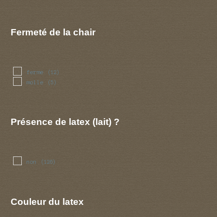
Fermeté de la chair
ferme
(12)
molle
(5)
Présence de latex (lait) ?
non
(126)
Couleur du latex