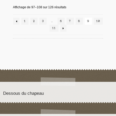
Affichage de 97–108 sur 126 résultats
1
2
3
…
6
7
8
9
10
11
Dessous du chapeau