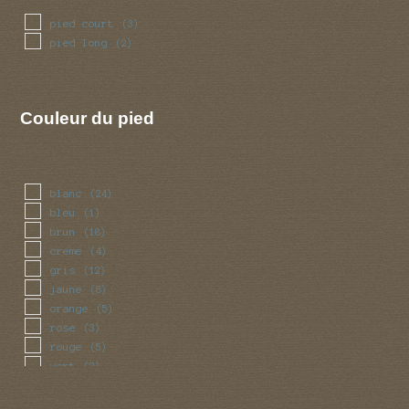
pied court
(3)
pied long
(2)
Couleur du pied
blanc
(24)
bleu
(1)
brun
(18)
creme
(4)
gris
(12)
jaune
(8)
orange
(5)
rose
(3)
rouge
(5)
vert
(2)
violet
(5)