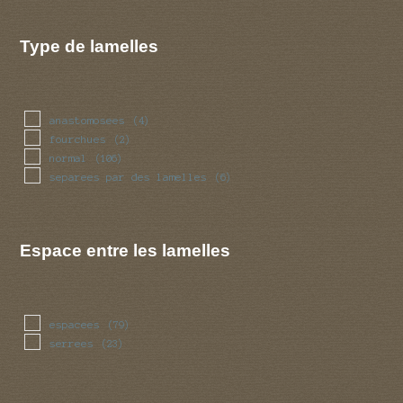
Type de lamelles
anastomosees
(4)
fourchues
(2)
normal
(106)
separees par des lamelles
(6)
Espace entre les lamelles
espacees
(79)
serrees
(23)