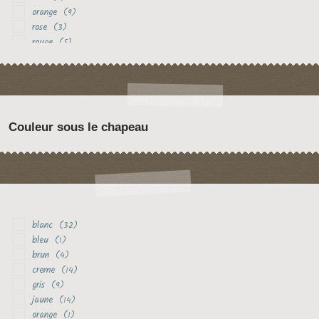
orange
(9)
rose
(3)
rouge
(5)
vert
(3)
violet
(7)
Couleur sous le chapeau
blanc
(32)
bleu
(1)
brun
(4)
creme
(14)
gris
(9)
jaune
(14)
orange
(1)