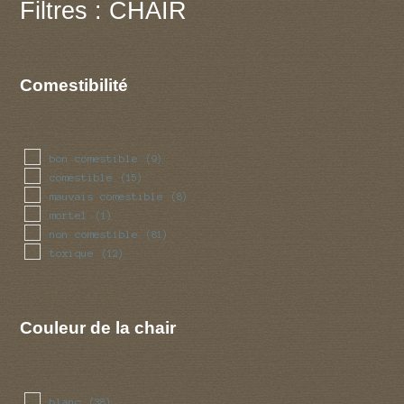
Filtres : CHAIR
Comestibilité
bon comestible
(9)
comestible
(15)
mauvais comestible
(8)
mortel
(1)
non comestible
(81)
toxique
(12)
Couleur de la chair
blanc
(38)