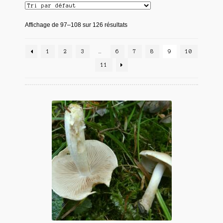
Affichage de 97–108 sur 126 résultats
1
2
3
…
6
7
8
9
10
11