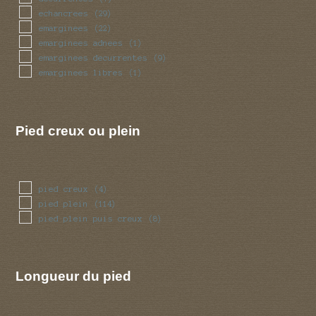
renfle
(11)
echancrees
(29)
sinueux
(9)
emarginees
(22)
torsade
(9)
emarginees adnees
(1)
trapu
(2)
emarginees decurrentes
(9)
tubulaire
(42)
emarginees libres
(1)
ventru
(2)
volve
(1)
Pied creux ou plein
pied creux
(4)
pied plein
(114)
pied plein puis creux
(8)
Longueur du pied