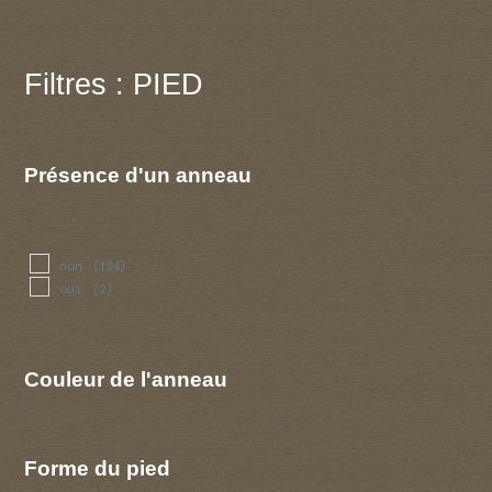
repliee
(6)
retournee
(1)
revolutee
(1)
Filtres : PIED
sillonnee
(5)
striee
(8)
Présence d'un anneau
non
(124)
oui
(2)
Couleur de l'anneau
Forme du pied