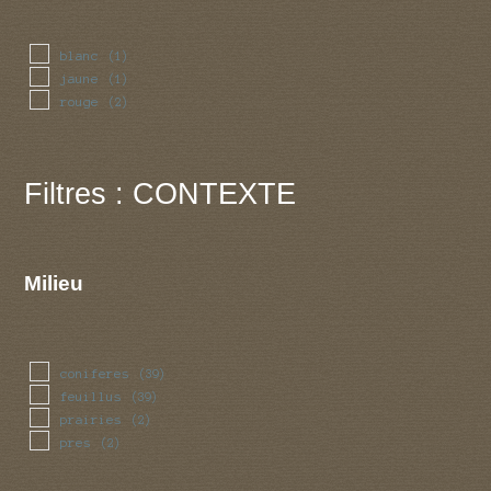
blanc
(1)
jaune
(1)
rouge
(2)
Filtres : CONTEXTE
Milieu
coniferes
(39)
feuillus
(39)
prairies
(2)
pres
(2)