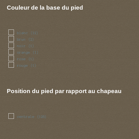
Couleur de la base du pied
blanc
(12)
brun
(2)
noir
(1)
orange
(1)
rose
(1)
rouge
(1)
Position du pied par rapport au chapeau
centrale
(126)