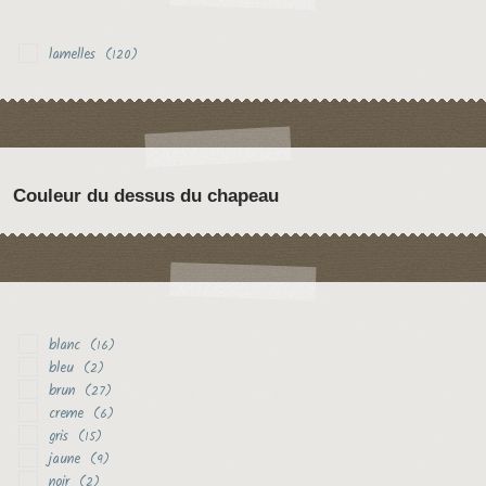
lamelles
(120)
Couleur du dessus du chapeau
blanc
(16)
bleu
(2)
brun
(27)
creme
(6)
gris
(15)
jaune
(9)
noir
(2)