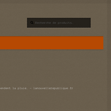
Recherche
Recherche
pour :
tendent la pluie… – lanouvellerepublique.fr