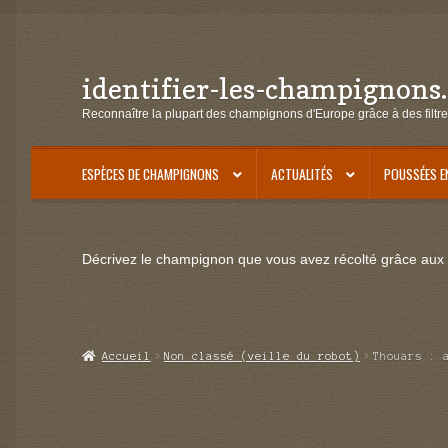
identifier-les-champignons
Aller
Aller
à
au
Reconnaître la plupart des champignons d'Europe grâce à des filtre
la
contenu
navigation
ESPÈCES DE CHAMPIGNONS
ACTUALITÉS
POUSSÉES E
Décrivez le champignon que vous avez récolté grâce aux f
Accueil
Non classé (veille du robot)
Thouars : 