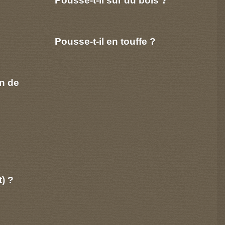
Pousse-t-il sur du bois ?
Pousse-t-il en touffe ?
n de
t) ?