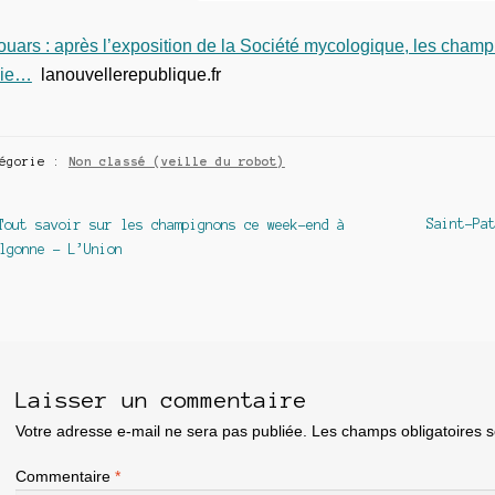
uars : après l’exposition de la Société mycologique, les champ
uie…
lanouvellerepublique.fr
tégorie :
Non classé (veille du robot)
avigation
Article
Article
Saint-Pa
Tout savoir sur les champignons ce week-end à
précédent :
suivant :
lgonne – L’Union
e
article
Laisser un commentaire
Votre adresse e-mail ne sera pas publiée.
Les champs obligatoires 
Commentaire
*