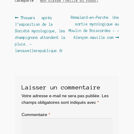
Catégorie :
Non classé (veille du robot)
Navigation
Article
Article
Rémalard-en-Perche. Une
Thouars : après
précédent :
suivant :
sortie mycologique au
l’exposition de la
de
Moulin de Boiscordes – –
Société mycologique, les
l’article
champignons attendent la
Alençon.maville.com
pluie… –
lanouvellerepublique.fr
Laisser un commentaire
Votre adresse e-mail ne sera pas publiée.
Les
champs obligatoires sont indiqués avec
*
Commentaire
*