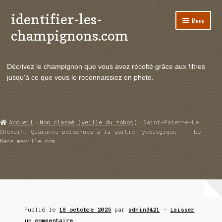
identifier-les-
Aller
Aller
Menu
à
au
champignons.com
la
contenu
navigation
Ouvrir
Espèces de champignons
le
Décrivez le champignon que vous avez récolté grâce aux filtres
menu
Ouvrir
Actualités
jusqu'à ce que vous le reconnaissiez en photo.
enfant
le
menu
Ouvrir
Poussées en temps réel
enfant
le
menu
Ouvrir
Echanges et contacts
Accueil
Non classé (veille du robot)
Saint-Paterne-Le
enfant
le
Chevain. Quarante personnes à la sortie mycologique – – Le
menu
Mans.maville.com
Ouvrir
Mycologie
enfant
le
menu
enfant
Publié le
18 octobre 2025
par
admin3421
—
Laisser
un commentaire