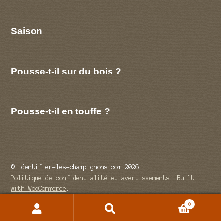
Saison
Pousse-t-il sur du bois ?
Pousse-t-il en touffe ?
© identifier-les-champignons.com 2026
Politique de confidentialité et avertissements
Built
with WooCommerce
.
0
Recherche
Recherche