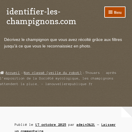
identifier-les-
Aller
Aller
Menu
à
au
champignons.com
la
contenu
navigation
Ouvrir
Espèces de champignons
le
Décrivez le champignon que vous avez récolté grâce aux filtres
menu
Ouvrir
Actualités
jusqu'à ce que vous le reconnaissiez en photo.
enfant
le
menu
Ouvrir
Poussées en temps réel
enfant
le
menu
Ouvrir
Echanges et contacts
Accueil
Non classé (veille du robot)
Thouars : après
enfant
le
l’exposition de la Société mycologique, les champignons
menu
attendent la pluie… – lanouvellerepublique.fr
Ouvrir
Mycologie
enfant
le
menu
enfant
Publié le
17 octobre 2025
par
admin3421
—
Laisser
un commentaire