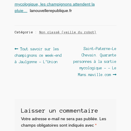
mycologique, les champignons attendent la
pluie…
lanouvellerepublique.fr
Catégorie :
Non classé (veille du robot)
Navigation
Article
Article
Saint-Paterne-Le
Tout savoir sur les
précédent :
suivant :
Chevain. Quarante
champignons ce week-end
de
personnes à la sortie
à Jaulgonne – L’Union
l’article
mycologique – – Le
Mans.maville.com
Laisser un commentaire
Votre adresse e-mail ne sera pas publiée.
Les
champs obligatoires sont indiqués avec
*