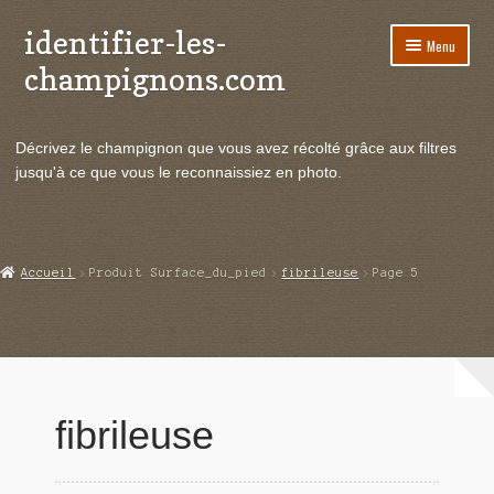
identifier-les-
Aller
Aller
Menu
à
au
champignons.com
la
contenu
navigation
Ouvrir
Espèces de champignons
le
Décrivez le champignon que vous avez récolté grâce aux filtres
menu
Ouvrir
Actualités
jusqu'à ce que vous le reconnaissiez en photo.
enfant
le
menu
Ouvrir
Poussées en temps réel
enfant
le
menu
Ouvrir
Echanges et contacts
Accueil
Produit Surface_du_pied
fibrileuse
Page 5
enfant
le
menu
Ouvrir
Mycologie
enfant
le
menu
enfant
fibrileuse