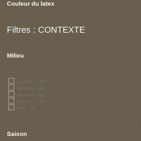
Couleur du latex
Filtres : CONTEXTE
Milieu
coniferes
(54)
feuillus
(49)
pelouses
(6)
prairies
(10)
pres
(10)
Saison