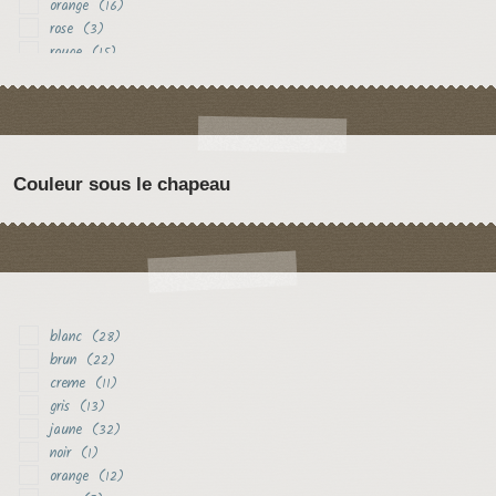
orange
(16)
rose
(3)
rouge
(15)
vert
(2)
violet
(6)
Couleur sous le chapeau
blanc
(28)
brun
(22)
creme
(11)
gris
(13)
jaune
(32)
noir
(1)
orange
(12)