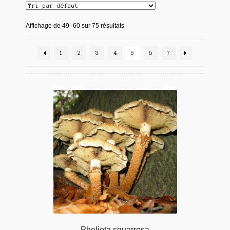
Affichage de 49–60 sur 75 résultats
1
2
3
4
5
6
7
Pholiota squarrosa