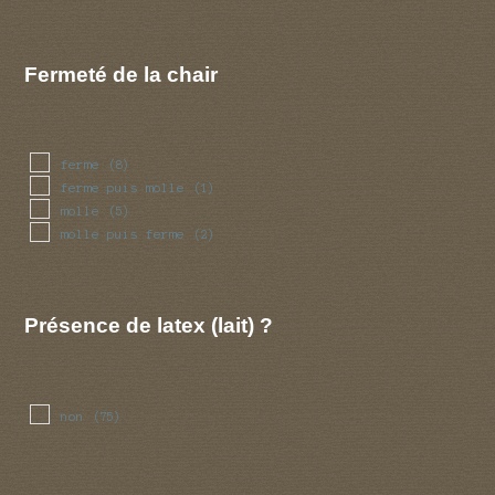
Fermeté de la chair
ferme
(8)
ferme puis molle
(1)
molle
(5)
molle puis ferme
(2)
Présence de latex (lait) ?
non
(75)