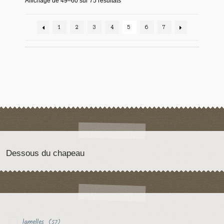
Affichage de 49–60 sur 75 résultats
1
2
3
4
5
6
7
Dessous du chapeau
lamelles
(57)