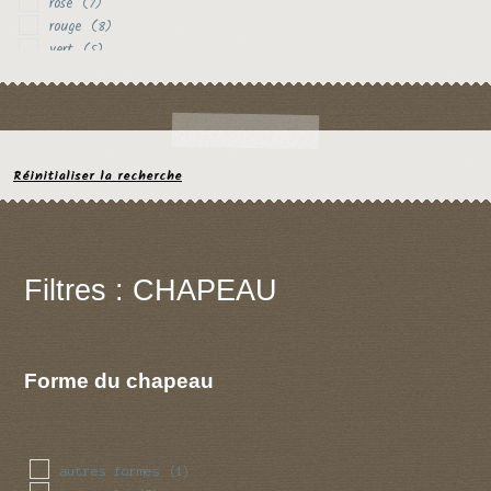
rose
(7)
rouge
(8)
vert
(5)
violet
(6)
Réinitialiser la recherche
Filtres : CHAPEAU
Forme du chapeau
autres formes
(1)