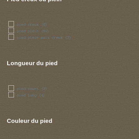
pied creux
(8)
pied plein
(59)
pied plein puis creux
(3)
Longueur du pied
pied court
(3)
pied long
(4)
Couleur du pied