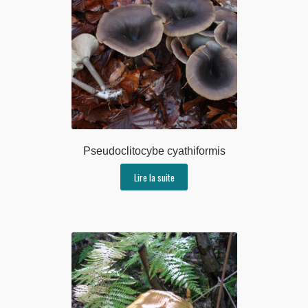
Pseudoclitocybe cyathiformis
Lire la suite