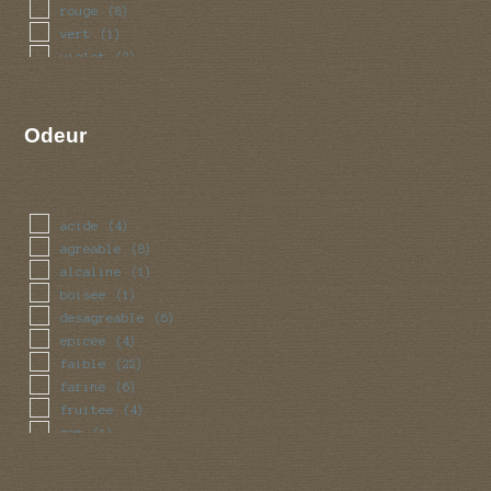
rouge
(8)
vert
(1)
violet
(2)
Odeur
acide
(4)
agreable
(8)
alcaline
(1)
boisee
(1)
desagreable
(6)
epicee
(4)
faible
(22)
farine
(6)
fruitee
(4)
gaz
(1)
miel
(3)
moisi
(3)