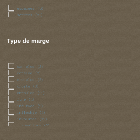
espacees
(16)
serrees
(27)
Type de marge
cannelee
(2)
cotelee
(2)
crenelee
(2)
droite
(3)
enroulee
(11)
fine
(4)
incurvee
(2)
inflechie
(4)
involutee
(11)
irreguliere
(5)
lisse
(3)
mince
(4)