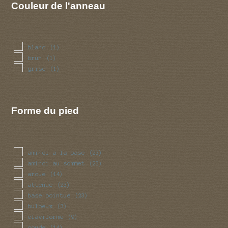
Couleur de l'anneau
blanc
(1)
brun
(1)
grise
(1)
Forme du pied
aminci a la base
(23)
aminci au sommet
(23)
arque
(14)
attenue
(23)
base pointue
(23)
bulbeux
(3)
claviforme
(9)
coude
(14)