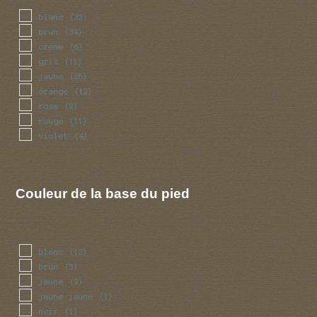
blanc
(32)
brun
(34)
creme
(6)
gris
(11)
jaune
(26)
orange
(12)
rose
(2)
rouge
(11)
violet
(4)
Couleur de la base du pied
blanc
(12)
brun
(3)
jaune
(2)
jaune jaune
(1)
noir
(1)