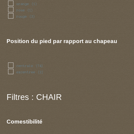
orange
(1)
rose
(1)
rouge
(3)
Position du pied par rapport au chapeau
centrale
(74)
excentree
(2)
Filtres : CHAIR
Comestibilité