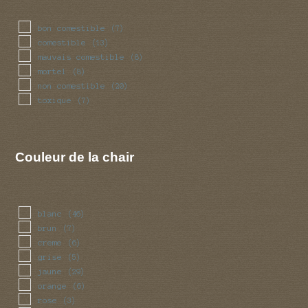
bon comestible
(7)
comestible
(13)
mauvais comestible
(8)
mortel
(8)
non comestible
(20)
toxique
(7)
Couleur de la chair
blanc
(46)
brun
(7)
creme
(6)
grise
(5)
jaune
(29)
orange
(6)
rose
(3)