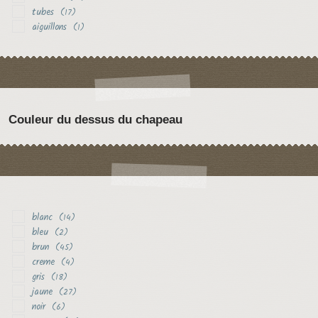
tubes
(17)
aiguillons
(1)
Couleur du dessus du chapeau
blanc
(14)
bleu
(2)
brun
(45)
creme
(4)
gris
(18)
jaune
(27)
noir
(6)