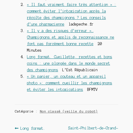
« Il faut vraiment faire très attention » :
comment éviter l’intoxication après la
récolte des champignons ? Les conseils
d’une pharmacienne
ladepeche.fr
« Il y a des risques d’erreur »…
Champignons et applis de reconnaissance ne
font pas forcément bonne recette
20
Minutes
Long format. Cueillette, recettes et bons
coins : une plongée dans le monde secret
des champignons
L’Est Républicain
« Un panier, un couteau et un appareil
photo »: comment cueillir les champignons
et éviter les intoxications
BFMTV
Catégorie :
Non classé (veille du robot)
Navigation
Article
Article
Saint-Philbert-de-Grand-
Long format.