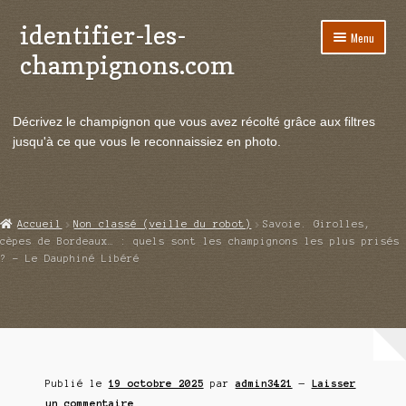
identifier-les-
Aller
Aller
Menu
à
au
champignons.com
la
contenu
navigation
Ouvrir
Espèces de champignons
le
Décrivez le champignon que vous avez récolté grâce aux filtres
menu
Ouvrir
Actualités
jusqu'à ce que vous le reconnaissiez en photo.
enfant
le
menu
Ouvrir
Poussées en temps réel
enfant
le
menu
Ouvrir
Echanges et contacts
Accueil
Non classé (veille du robot)
Savoie. Girolles,
enfant
le
cèpes de Bordeaux… : quels sont les champignons les plus prisés
menu
? – Le Dauphiné Libéré
Ouvrir
Mycologie
enfant
le
menu
enfant
Publié le
19 octobre 2025
par
admin3421
—
Laisser
un commentaire