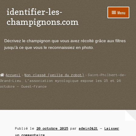
identifier-les-
Aller
Aller
Menu
à
au
champignons.com
la
contenu
navigation
Ouvrir
Espèces de champignons
le
Décrivez le champignon que vous avez récolté grâce aux filtres
menu
Ouvrir
Actualités
jusqu'à ce que vous le reconnaissiez en photo.
enfant
le
menu
Ouvrir
Poussées en temps réel
enfant
le
menu
Ouvrir
Echanges et contacts
Accueil
Non classé (veille du robot)
Saint-Philbert-de-
enfant
le
Grand-Lieu. L’association mycologique expose les 25 et 26
menu
octobre – Ouest-France
Ouvrir
Mycologie
enfant
le
menu
enfant
Publié le
20 octobre 2025
par
admin3421
—
Laisser
un commentaire