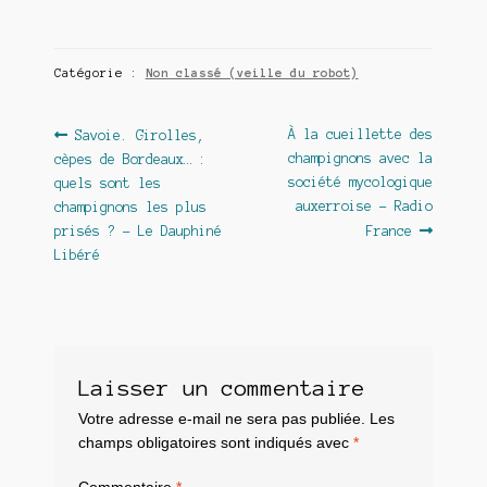
Catégorie :
Non classé (veille du robot)
Navigation
Article
Article
À la cueillette des
Savoie. Girolles,
précédent :
suivant :
champignons avec la
cèpes de Bordeaux… :
de
société mycologique
quels sont les
l’article
auxerroise – Radio
champignons les plus
prisés ? – Le Dauphiné
France
Libéré
Laisser un commentaire
Votre adresse e-mail ne sera pas publiée.
Les
champs obligatoires sont indiqués avec
*