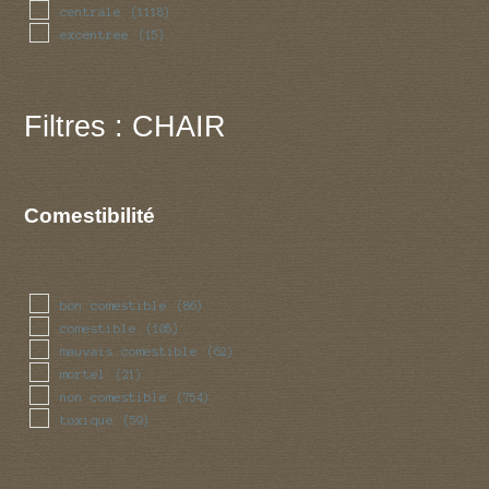
centrale
(1118)
excentree
(15)
Filtres : CHAIR
Comestibilité
bon comestible
(86)
comestible
(105)
mauvais comestible
(62)
mortel
(21)
non comestible
(754)
toxique
(59)