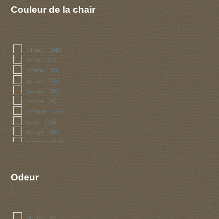
Couleur de la chair
blanc
(242)
brun
(28)
creme
(23)
grise
(15)
jaune
(86)
noire
(6)
orange
(20)
rose
(14)
rouge
(26)
translucide
(1)
vert
(6)
violet
(6)
Odeur
acide
(8)