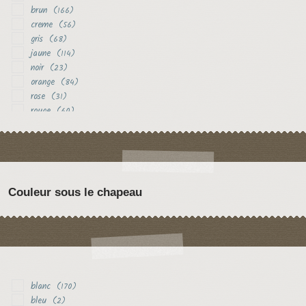
brun
(166)
creme
(56)
gris
(68)
jaune
(114)
noir
(23)
orange
(84)
rose
(31)
rouge
(60)
vert
(17)
violet
(30)
Couleur sous le chapeau
blanc
(170)
bleu
(2)