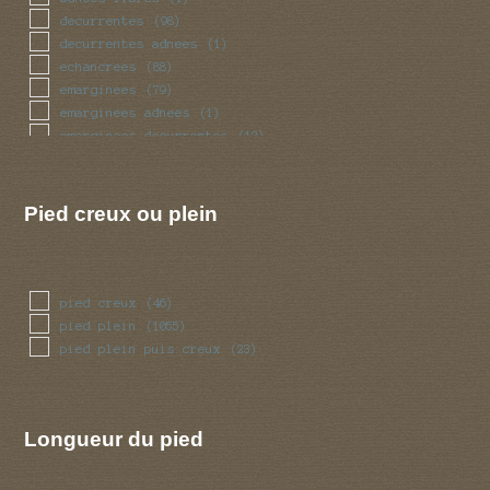
renfle
(92)
decurrentes
(98)
sinueux
(35)
decurrentes adnees
(1)
torsade
(35)
echancrees
(88)
trapu
(19)
emarginees
(79)
tubulaire
(312)
emarginees adnees
(1)
tubulaire bulbeux
(2)
emarginees decurrentes
(12)
ventru
(19)
emarginees libres
(7)
volve
(45)
libres
(47)
Pied creux ou plein
pied creux
(46)
pied plein
(1055)
pied plein puis creux
(23)
Longueur du pied