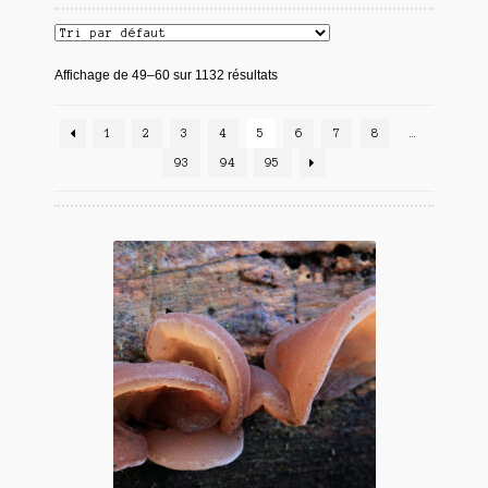
Affichage de 49–60 sur 1132 résultats
1
2
3
4
5
6
7
8
…
93
94
95