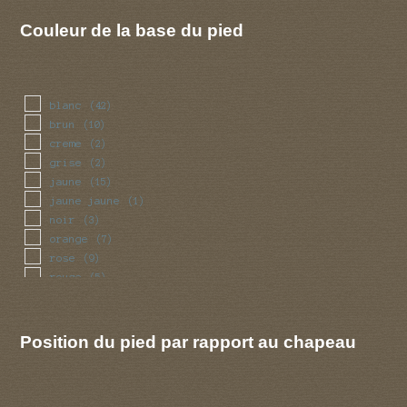
rouge
(37)
vert
(8)
Couleur de la base du pied
violet
(10)
blanc
(42)
brun
(10)
creme
(2)
grise
(2)
jaune
(15)
jaune jaune
(1)
noir
(3)
orange
(7)
rose
(9)
rouge
(5)
violet
(1)
Position du pied par rapport au chapeau