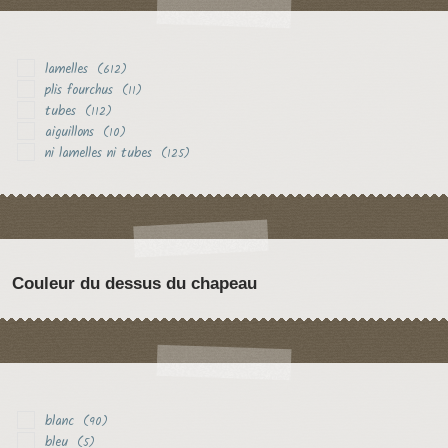
lamelles
(612)
plis fourchus
(11)
tubes
(112)
aiguillons
(10)
ni lamelles ni tubes
(125)
Couleur du dessus du chapeau
blanc
(90)
bleu
(5)