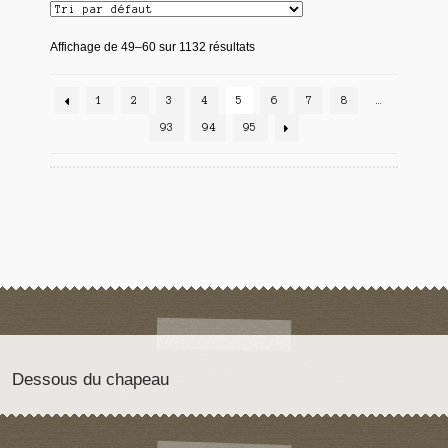
Affichage de 49–60 sur 1132 résultats
1
2
3
4
5
6
7
8
…
93
94
95
Dessous du chapeau