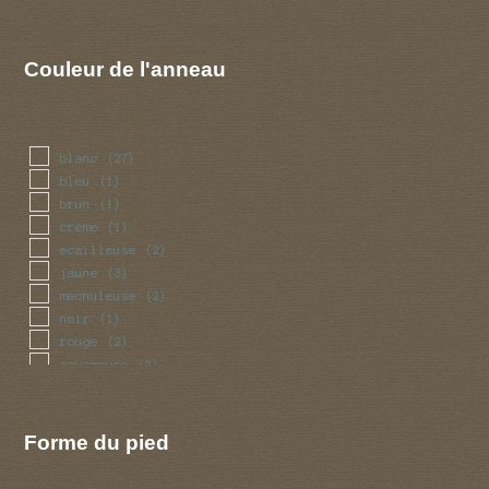
Couleur de l'anneau
blanc
(27)
bleu
(1)
brun
(1)
creme
(1)
ecailleuse
(2)
jaune
(3)
mechuleuse
(2)
noir
(1)
rouge
(2)
squameuse
(2)
violet
(1)
Forme du pied