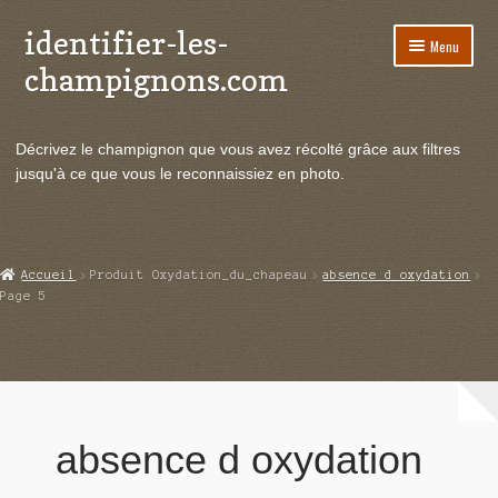
identifier-les-
Aller
Aller
Menu
à
au
champignons.com
la
contenu
navigation
Ouvrir
Espèces de champignons
le
Décrivez le champignon que vous avez récolté grâce aux filtres
menu
Ouvrir
Actualités
jusqu'à ce que vous le reconnaissiez en photo.
enfant
le
menu
Ouvrir
Poussées en temps réel
enfant
le
menu
Ouvrir
Echanges et contacts
Accueil
Produit Oxydation_du_chapeau
absence d oxydation
enfant
le
Page 5
menu
Ouvrir
Mycologie
enfant
le
menu
enfant
absence d oxydation