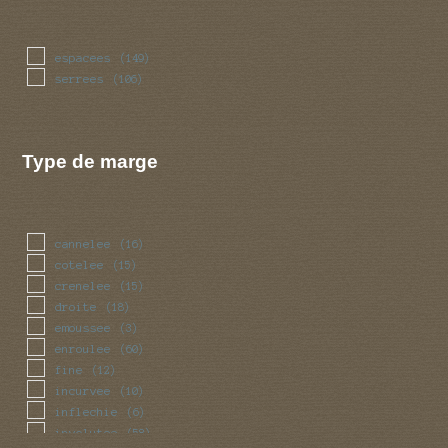
espacees
(149)
serrees
(106)
Type de marge
cannelee
(16)
cotelee
(15)
crenelee
(15)
droite
(18)
emoussee
(3)
enroulee
(60)
fine
(12)
incurvee
(10)
inflechie
(6)
involutee
(58)