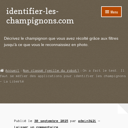
identifier-les-
Aller
Aller
Menu
à
au
champignons.com
la
contenu
navigation
Ouvrir
Espèces de champignons
le
Décrivez le champignon que vous avez récolté grâce aux filtres
menu
Ouvrir
Actualités
jusqu'à ce que vous le reconnaissiez en photo.
enfant
le
menu
Ouvrir
Poussées en temps réel
enfant
le
menu
Ouvrir
Echanges et contacts
Accueil
Non classé (veille du robot)
On a fait le test. Il
enfant
le
faut se méfier des applications pour identifier les champignons
menu
– La Liberté
Ouvrir
Mycologie
enfant
le
menu
enfant
Publié le
30 septembre 2025
par
admin3421
—
Laisser un commentaire