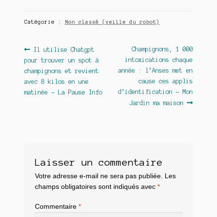
Catégorie :
Non classé (veille du robot)
Navigation
Article
Article
Champignons, 1 000
Il utilise Chatgpt
précédent :
suivant :
intoxications chaque
pour trouver un spot à
de
année : l’Anses met en
champignons et revient
l’article
cause ces applis
avec 8 kilos en une
d’identification – Mon
matinée – La Pause Info
Jardin ma maison
Laisser un commentaire
Votre adresse e-mail ne sera pas publiée.
Les
champs obligatoires sont indiqués avec
*
Commentaire
*