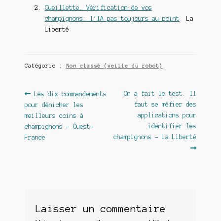
Cueillette. Vérification de vos
champignons: l’IA pas toujours au point
La
Liberté
Catégorie :
Non classé (veille du robot)
Navigation
Article
Article
On a fait le test. Il
Les dix commandements
précédent :
suivant :
faut se méfier des
pour dénicher les
de
applications pour
meilleurs coins à
l’article
identifier les
champignons – Ouest-
champignons – La Liberté
France
Laisser un commentaire