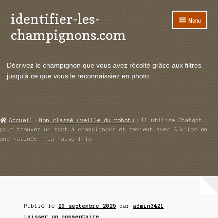
identifier-les-
Aller
Aller
Menu
à
au
champignons.com
la
contenu
navigation
Ouvrir
Espèces de champignons
le
Décrivez le champignon que vous avez récolté grâce aux filtres
menu
Ouvrir
Actualités
jusqu'à ce que vous le reconnaissiez en photo.
enfant
le
menu
Ouvrir
Poussées en temps réel
enfant
le
menu
Ouvrir
Echanges et contacts
Accueil
Non classé (veille du robot)
Il utilise Chatgpt
enfant
le
pour trouver un spot à champignons et revient avec 8 kilos en
menu
une matinée – La Pause Info
Ouvrir
Mycologie
enfant
le
menu
enfant
Publié le
29 septembre 2025
par
admin3421
—
Laisser un commentaire