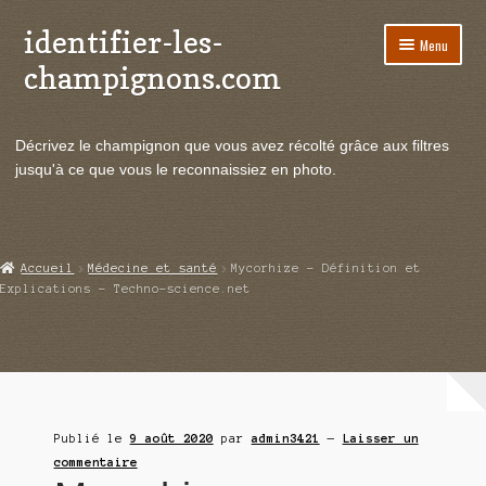
identifier-les-
Aller
Aller
Menu
à
au
champignons.com
la
contenu
navigation
Ouvrir
Espèces de champignons
le
Décrivez le champignon que vous avez récolté grâce aux filtres
menu
Ouvrir
Actualités
jusqu'à ce que vous le reconnaissiez en photo.
enfant
le
menu
Ouvrir
Poussées en temps réel
enfant
le
menu
Ouvrir
Echanges et contacts
Accueil
Médecine et santé
Mycorhize – Définition et
enfant
le
Explications – Techno-science.net
menu
Ouvrir
Mycologie
enfant
le
menu
enfant
Publié le
9 août 2020
par
admin3421
—
Laisser un
commentaire