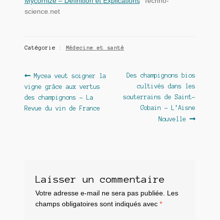
Mycorhize – Définition et Explications
Techno-
science.net
Catégorie :
Médecine et santé
Navigation
Article
Article
Des champignons bios
Mycea veut soigner la
précédent :
suivant :
cultivés dans les
vigne grâce aux vertus
de
souterrains de Saint-
des champignons – La
l’article
Gobain – L’Aisne
Revue du vin de France
Nouvelle
Laisser un commentaire
Votre adresse e-mail ne sera pas publiée.
Les
champs obligatoires sont indiqués avec
*