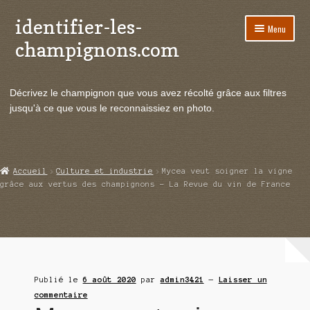
identifier-les-
Aller
Aller
Menu
à
au
champignons.com
la
contenu
navigation
Ouvrir
Espèces de champignons
le
Décrivez le champignon que vous avez récolté grâce aux filtres
menu
Ouvrir
Actualités
jusqu'à ce que vous le reconnaissiez en photo.
enfant
le
menu
Ouvrir
Poussées en temps réel
enfant
le
menu
Ouvrir
Echanges et contacts
Accueil
Culture et industrie
Mycea veut soigner la vigne
enfant
le
grâce aux vertus des champignons – La Revue du vin de France
menu
Ouvrir
Mycologie
enfant
le
menu
enfant
Publié le
6 août 2020
par
admin3421
—
Laisser un
commentaire