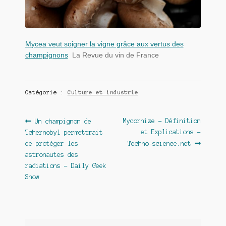
Mycea veut soigner la vigne grâce aux vertus des
champignons
La Revue du vin de France
Catégorie :
Culture et industrie
Navigation
Article
Article
Mycorhize – Définition
Un champignon de
précédent :
suivant :
et Explications –
Tchernobyl permettrait
de
de protéger les
Techno-science.net
l’article
astronautes des
radiations – Daily Geek
Show