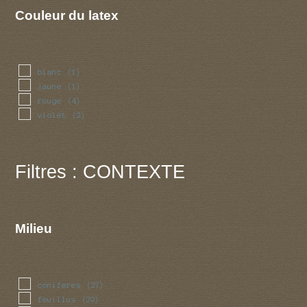
Couleur du latex
blanc
(1)
jaune
(1)
rouge
(4)
violet
(2)
Filtres : CONTEXTE
Milieu
coniferes
(27)
feuillus
(39)