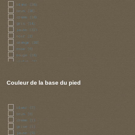
blanc
(38)
brun
(20)
creme
(10)
gris
(14)
jaune
(32)
noir
(2)
orange
(20)
rose
(6)
rouge
(18)
violet
(1)
Couleur de la base du pied
blanc
(3)
brun
(6)
creme
(1)
grise
(1)
jaune
(9)