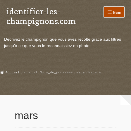
identifier-les-
Aller
Aller
Menu
à
au
champignons.com
la
contenu
navigation
Ouvrir
Espèces de champignons
le
Décrivez le champignon que vous avez récolté grâce aux filtres
menu
Ouvrir
Actualités
jusqu'à ce que vous le reconnaissiez en photo.
enfant
le
menu
Ouvrir
Poussées en temps réel
enfant
le
menu
Ouvrir
Echanges et contacts
Accueil
Produit Mois_de_poussees
mars
Page 4
enfant
le
menu
Ouvrir
Mycologie
enfant
le
menu
enfant
mars