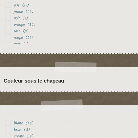
gris
(17)
jaune
(23)
noir
(9)
orange
(30)
rose
(9)
rouge
(29)
vert
(1)
violet
(3)
Couleur sous le chapeau
blanc
(43)
brun
(8)
creme
(12)