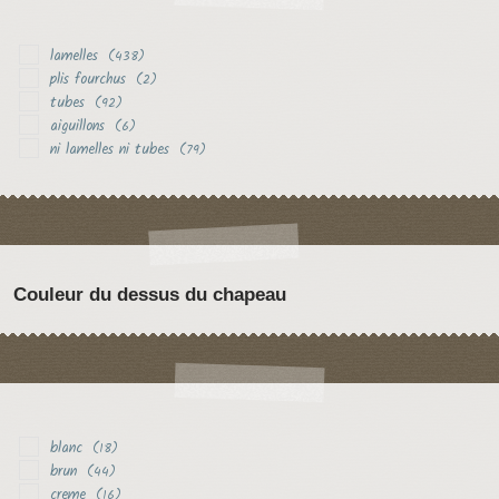
lamelles
(438)
plis fourchus
(2)
tubes
(92)
aiguillons
(6)
ni lamelles ni tubes
(79)
Couleur du dessus du chapeau
blanc
(18)
brun
(44)
creme
(16)