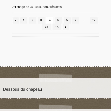
Affichage de 37–48 sur 880 résultats
1
2
3
4
5
6
7
…
72
73
74
Dessous du chapeau