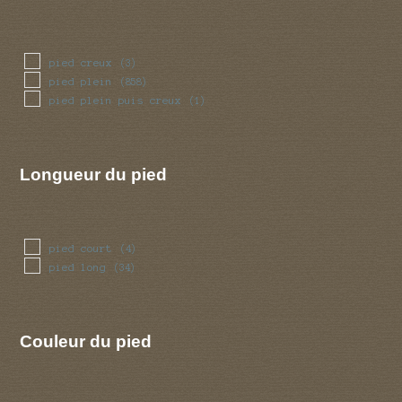
pied creux
(3)
pied plein
(858)
pied plein puis creux
(1)
Longueur du pied
pied court
(4)
pied long
(34)
Couleur du pied