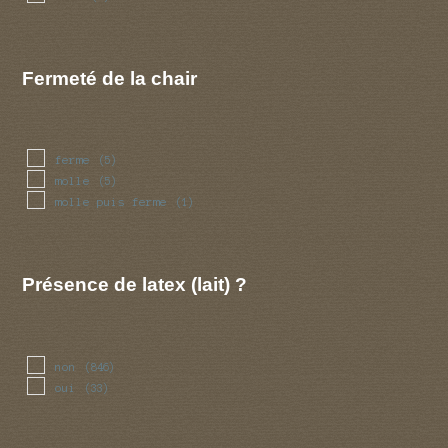
Fermeté de la chair
ferme
(5)
molle
(5)
molle puis ferme
(1)
Présence de latex (lait) ?
non
(846)
oui
(33)