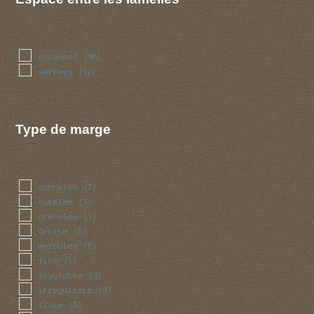
espacees
(96)
serrees
(10)
Type de marge
cannelee
(7)
cotelee
(7)
crenelee
(7)
droite
(5)
enroulee
(5)
fine
(1)
involutee
(4)
irreguliere
(3)
lisse
(5)