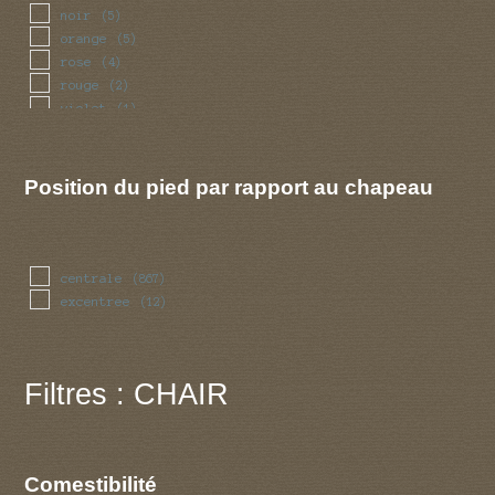
noir
(5)
orange
(5)
rose
(4)
rouge
(2)
violet
(1)
Position du pied par rapport au chapeau
centrale
(867)
excentree
(12)
Filtres : CHAIR
Comestibilité