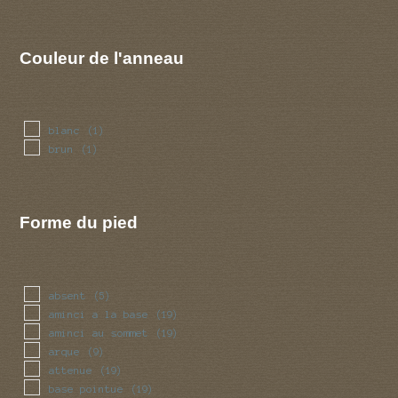
Couleur de l'anneau
blanc
(1)
brun
(1)
Forme du pied
absent
(5)
aminci a la base
(19)
aminci au sommet
(19)
arque
(9)
attenue
(19)
base pointue
(19)