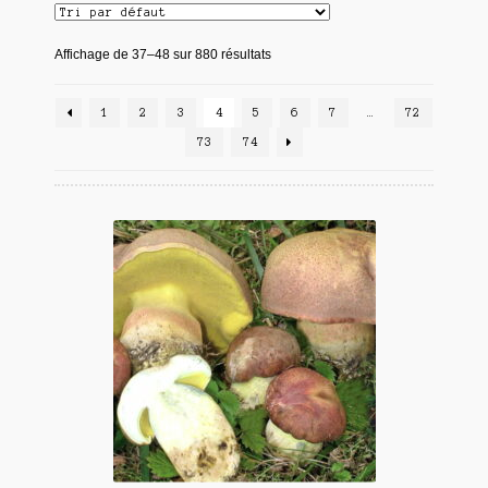
Affichage de 37–48 sur 880 résultats
1
2
3
4
5
6
7
…
72
73
74