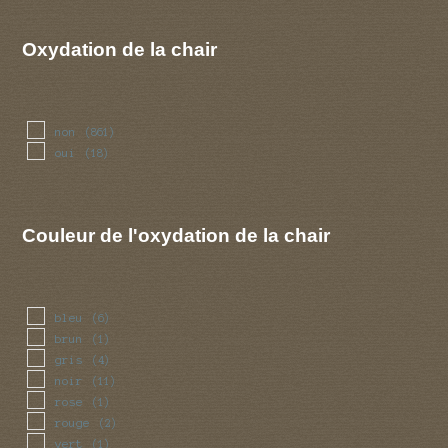
noix
(1)
rave
(1)
Oxydation de la chair
savon
(2)
non
(861)
oui
(18)
Couleur de l'oxydation de la chair
bleu
(6)
brun
(1)
gris
(4)
noir
(11)
rose
(1)
rouge
(2)
vert
(1)