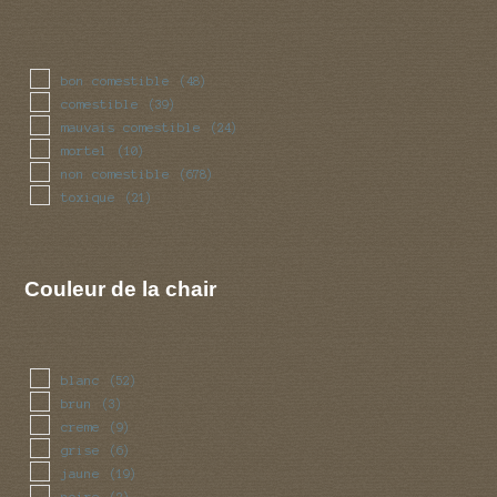
bon comestible
(48)
comestible
(39)
mauvais comestible
(24)
mortel
(10)
non comestible
(678)
toxique
(21)
Couleur de la chair
blanc
(52)
brun
(3)
creme
(9)
grise
(6)
jaune
(19)
noire
(2)