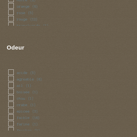
orange
(8)
rose
(5)
rouge
(12)
translucide
(1)
Odeur
acide
(5)
agreable
(8)
ail
(1)
boisee
(1)
chou
(1)
crabe
(1)
epicee
(3)
faible
(16)
farine
(1)
fruitee
(1)
miel
(2)