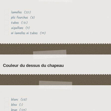
lamelles
(551)
plis fourchus
(8)
tubes
(131)
aiguillons
(9)
ni lamelles ni tubes
(99)
Couleur du dessus du chapeau
blanc
(68)
bleu
(1)
brun
(139)