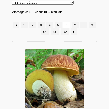
Affichage de 61–72 sur 1062 résultats
1
2
3
4
5
6
7
8
9
…
87
88
89