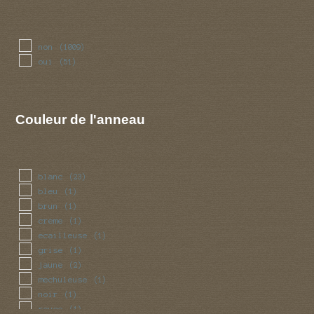
non
(1009)
oui
(51)
Couleur de l'anneau
blanc
(23)
bleu
(1)
brun
(1)
creme
(1)
ecailleuse
(1)
grise
(1)
jaune
(2)
mechuleuse
(1)
noir
(1)
rouge
(1)