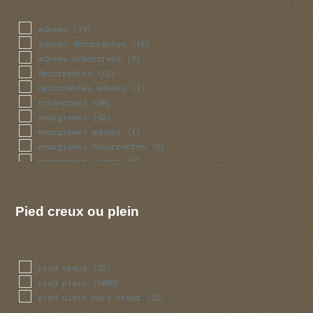
massue
(25)
mince
(57)
adnees
(34)
obese
(23)
adnees decurrentes
(18)
pedicelle
(2)
adnees echancrees
(8)
radicant
(2)
decurrentes
(82)
renfle
(74)
decurrentes adnees
(1)
sinueux
(23)
echancrees
(68)
torsade
(23)
emarginees
(62)
trapu
(23)
emarginees adnees
(1)
tubulaire
(271)
emarginees decurrentes
(6)
ventru
(23)
emarginees libres
(6)
volve
(38)
libres
(44)
Pied creux ou plein
pied creux
(32)
pied plein
(1000)
pied plein puis creux
(12)