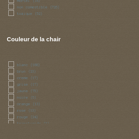
mortel
(18)
non comestible
(725)
toxique
(52)
Couleur de la chair
blanc
(188)
brun
(23)
creme
(17)
grise
(17)
jaune
(75)
noire
(5)
orange
(13)
rose
(13)
rouge
(24)
translucide
(1)
vert
(1)
violet
(3)