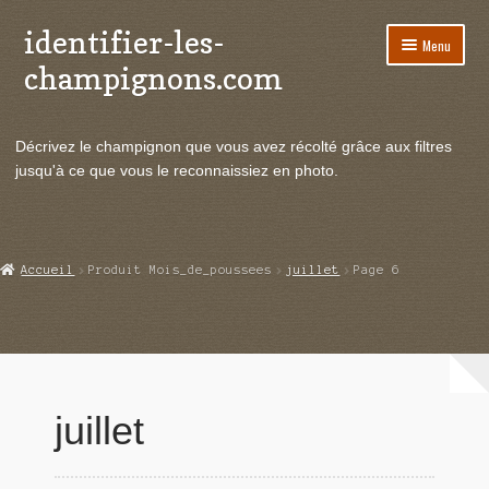
identifier-les-
Aller
Aller
Menu
à
au
champignons.com
la
contenu
navigation
Ouvrir
Espèces de champignons
le
Décrivez le champignon que vous avez récolté grâce aux filtres
menu
Ouvrir
Actualités
jusqu'à ce que vous le reconnaissiez en photo.
enfant
le
menu
Ouvrir
Poussées en temps réel
enfant
le
menu
Ouvrir
Echanges et contacts
Accueil
Produit Mois_de_poussees
juillet
Page 6
enfant
le
menu
Ouvrir
Mycologie
enfant
le
menu
enfant
juillet