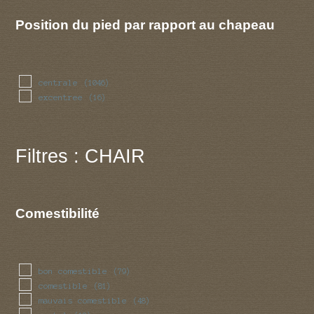
Position du pied par rapport au chapeau
centrale
(1046)
excentree
(16)
Filtres : CHAIR
Comestibilité
bon comestible
(79)
comestible
(81)
mauvais comestible
(48)