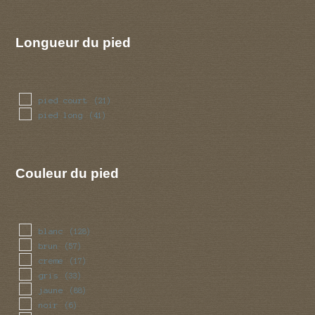
Longueur du pied
pied court
(21)
pied long
(41)
Couleur du pied
blanc
(128)
brun
(57)
creme
(17)
gris
(33)
jaune
(88)
noir
(6)