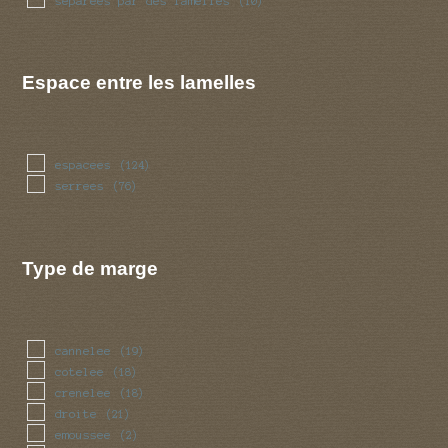
separees par des lamelles
(10)
Espace entre les lamelles
espacees
(124)
serrees
(76)
Type de marge
cannelee
(19)
cotelee
(18)
crenelee
(18)
droite
(21)
emoussee
(2)