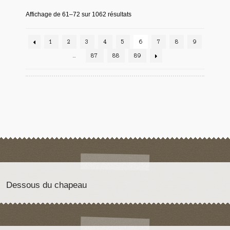
Affichage de 61–72 sur 1062 résultats
1
2
3
4
5
6
7
8
9
…
87
88
89
Dessous du chapeau