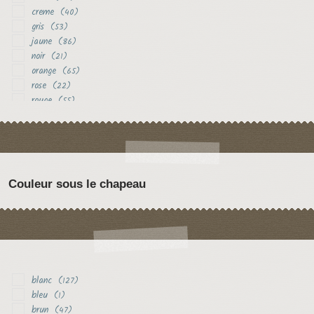
creme
(40)
gris
(53)
jaune
(86)
noir
(21)
orange
(65)
rose
(22)
rouge
(55)
vert
(12)
violet
(19)
Couleur sous le chapeau
blanc
(127)
bleu
(1)
brun
(47)