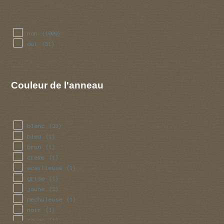
non
(1009)
oui
(51)
Couleur de l'anneau
blanc
(23)
bleu
(1)
brun
(1)
creme
(1)
ecailleuse
(1)
grise
(1)
jaune
(2)
mechuleuse
(1)
noir
(1)
rouge
(1)