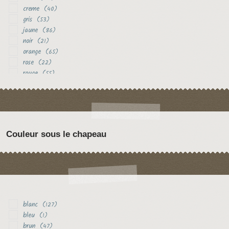
creme
(40)
gris
(53)
jaune
(86)
noir
(21)
orange
(65)
rose
(22)
rouge
(55)
vert
(12)
violet
(19)
Couleur sous le chapeau
blanc
(127)
bleu
(1)
brun
(47)