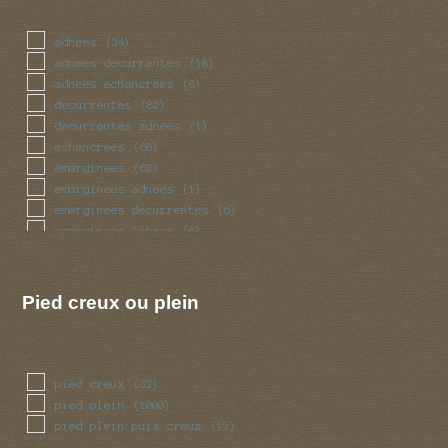
massue
(25)
mince
(57)
adnees
(34)
obese
(23)
adnees decurrentes
(18)
pedicelle
(2)
adnees echancrees
(8)
radicant
(2)
decurrentes
(82)
renfle
(74)
decurrentes adnees
(1)
sinueux
(23)
echancrees
(68)
torsade
(23)
emarginees
(62)
trapu
(23)
emarginees adnees
(1)
tubulaire
(271)
emarginees decurrentes
(6)
ventru
(23)
emarginees libres
(6)
volve
(38)
libres
(44)
Pied creux ou plein
pied creux
(32)
pied plein
(1000)
pied plein puis creux
(12)