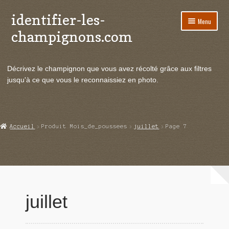
identifier-les-
Aller
Aller
Menu
à
au
champignons.com
la
contenu
navigation
Ouvrir
Espèces de champignons
le
Décrivez le champignon que vous avez récolté grâce aux filtres
menu
Ouvrir
Actualités
jusqu'à ce que vous le reconnaissiez en photo.
enfant
le
menu
Ouvrir
Poussées en temps réel
enfant
le
menu
Ouvrir
Echanges et contacts
Accueil
Produit Mois_de_poussees
juillet
Page 7
enfant
le
menu
Ouvrir
Mycologie
enfant
le
menu
enfant
juillet