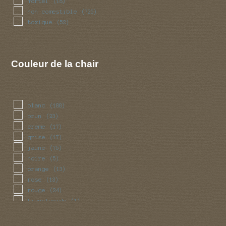
mortel
(18)
non comestible
(725)
toxique
(52)
Couleur de la chair
blanc
(188)
brun
(23)
creme
(17)
grise
(17)
jaune
(75)
noire
(5)
orange
(13)
rose
(13)
rouge
(24)
translucide
(1)
vert
(1)
violet
(3)