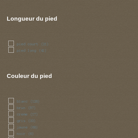
Longueur du pied
pied court
(21)
pied long
(41)
Couleur du pied
blanc
(128)
brun
(57)
creme
(17)
gris
(33)
jaune
(88)
noir
(6)