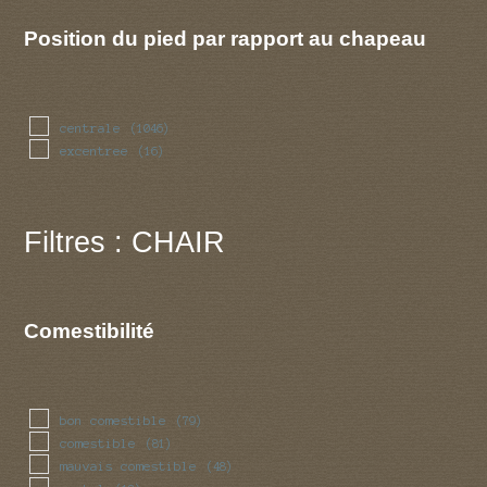
Position du pied par rapport au chapeau
centrale
(1046)
excentree
(16)
Filtres : CHAIR
Comestibilité
bon comestible
(79)
comestible
(81)
mauvais comestible
(48)