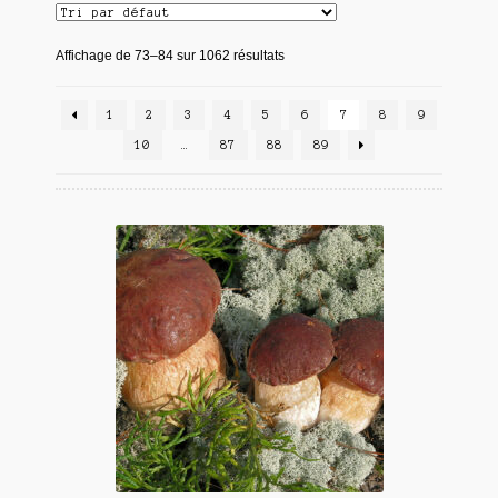
Affichage de 73–84 sur 1062 résultats
1
2
3
4
5
6
7
8
9
10
…
87
88
89