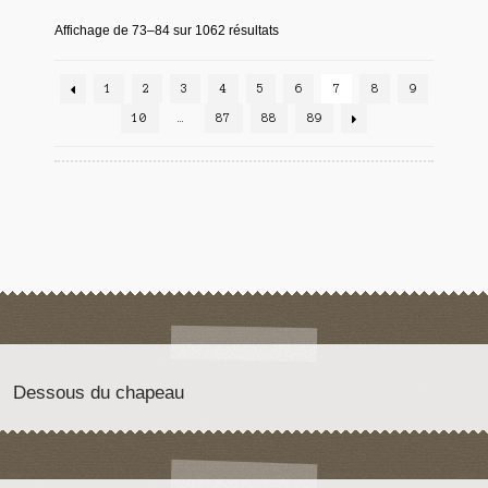
Affichage de 73–84 sur 1062 résultats
1
2
3
4
5
6
7
8
9
10
…
87
88
89
Dessous du chapeau