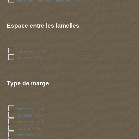
separees par des lamelles
(10)
Espace entre les lamelles
espacees
(124)
serrees
(76)
Type de marge
cannelee
(19)
cotelee
(18)
crenelee
(18)
droite
(21)
emoussee
(2)