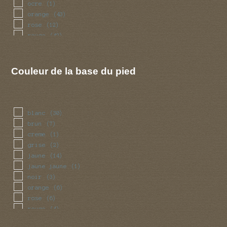
ocre
(1)
orange
(43)
rose
(12)
rouge
(42)
vert
(2)
violet
(5)
Couleur de la base du pied
blanc
(30)
brun
(7)
creme
(1)
grise
(2)
jaune
(14)
jaune jaune
(1)
noir
(3)
orange
(6)
rose
(6)
rouge
(4)
violet
(1)