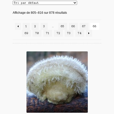
Affichage de 805–816 sur 878 résultats
1
2
3
…
65
66
67
68
69
70
71
72
73
74