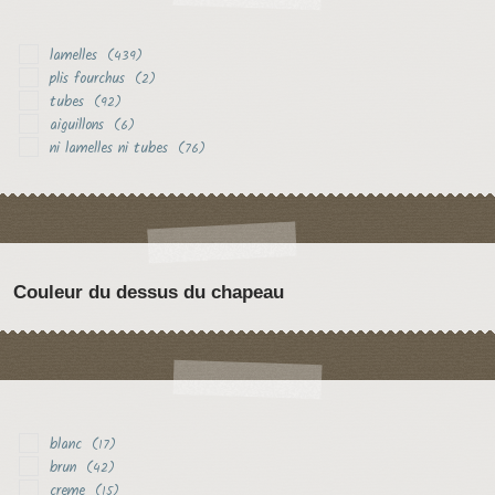
lamelles
(439)
plis fourchus
(2)
tubes
(92)
aiguillons
(6)
ni lamelles ni tubes
(76)
Couleur du dessus du chapeau
blanc
(17)
brun
(42)
creme
(15)