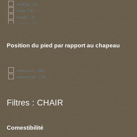
orange
(5)
rose
(4)
rouge
(2)
violet
(1)
Position du pied par rapport au chapeau
centrale
(865)
excentree
(12)
Filtres : CHAIR
Comestibilité