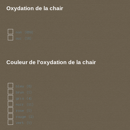
rave
(1)
Oxydation de la chair
savon
(2)
non
(859)
oui
(18)
Couleur de l'oxydation de la chair
bleu
(6)
brun
(1)
gris
(4)
noir
(11)
rose
(1)
rouge
(2)
vert
(1)