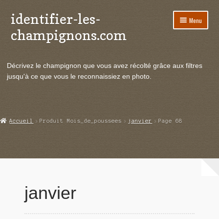
identifier-les-
Aller
Aller
Menu
à
au
champignons.com
la
contenu
navigation
Ouvrir
Espèces de champignons
le
Décrivez le champignon que vous avez récolté grâce aux filtres
menu
Ouvrir
Actualités
jusqu'à ce que vous le reconnaissiez en photo.
enfant
le
menu
Ouvrir
Poussées en temps réel
enfant
le
menu
Ouvrir
Echanges et contacts
Accueil
Produit Mois_de_poussees
janvier
Page 68
enfant
le
menu
Ouvrir
Mycologie
enfant
le
menu
enfant
janvier