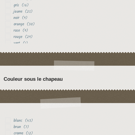
gris
(16)
jaune
(25)
noir
(9)
orange
(30)
rose
(9)
rouge
(29)
vert
(1)
violet
(3)
Couleur sous le chapeau
blanc
(43)
brun
(7)
creme
(12)