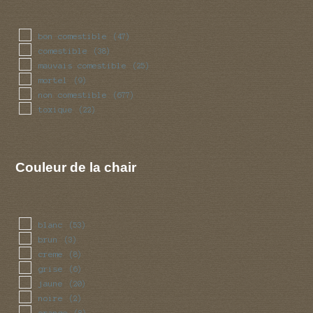
bon comestible
(47)
comestible
(38)
mauvais comestible
(25)
mortel
(9)
non comestible
(677)
toxique
(22)
Couleur de la chair
blanc
(53)
brun
(3)
creme
(8)
grise
(6)
jaune
(20)
noire
(2)
orange
(8)