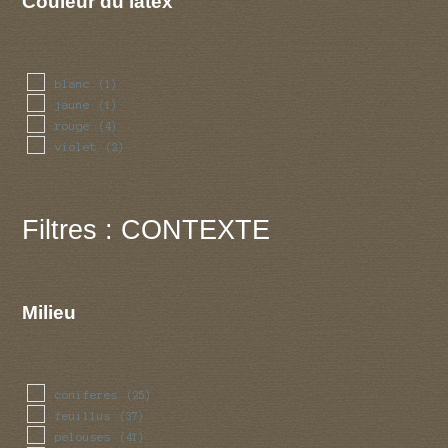
Couleur du latex
blanc
(1)
jaune
(1)
rouge
(4)
violet
(2)
Filtres : CONTEXTE
Milieu
coniferes
(25)
feuillus
(37)
pelouses
(41)