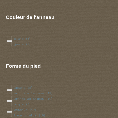
Couleur de l'anneau
blanc
(3)
jaune
(1)
Forme du pied
absent
(5)
aminci a la base
(19)
aminci au sommet
(19)
arque
(9)
attenue
(19)
base pointue
(19)