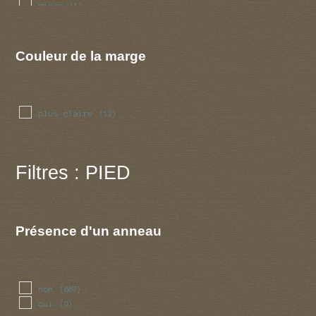
mince
(1)
ondulee
(3)
reguliere
(5)
sillonnee
(7)
Couleur de la marge
striee
(20)
plus claire
(12)
Filtres : PIED
Présence d'un anneau
non
(867)
oui
(9)