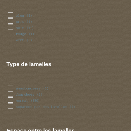
velue
(2)
visqueuse
(32)
bleu
(3)
gris
(1)
noir
(11)
rouge
(1)
vert
(3)
Type de lamelles
anastomosees
(1)
fourchues
(2)
normal
(380)
separees par des lamelles
(7)
Espace entre les lamelles