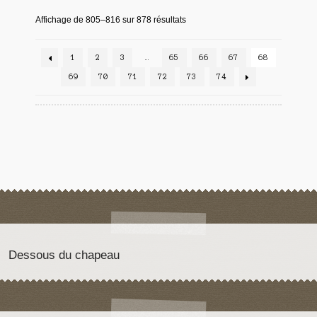
Affichage de 805–816 sur 878 résultats
1
2
3
…
65
66
67
68
69
70
71
72
73
74
Dessous du chapeau