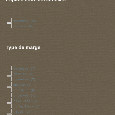
espacees
(98)
serrees
(9)
Type de marge
cannelee
(7)
cotelee
(7)
crenelee
(7)
droite
(5)
enroulee
(5)
incurvee
(1)
involutee
(4)
irreguliere
(3)
lisse
(5)