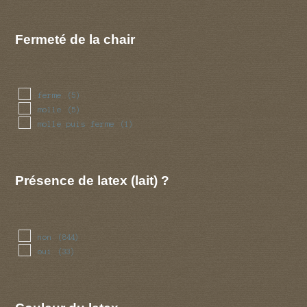
Fermeté de la chair
ferme
(5)
molle
(5)
molle puis ferme
(1)
Présence de latex (lait) ?
non
(844)
oui
(33)