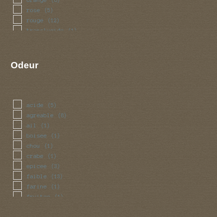
rose
(5)
rouge
(12)
translucide
(1)
Odeur
acide
(5)
agreable
(8)
ail
(1)
boisee
(1)
chou
(1)
crabe
(1)
epicee
(3)
faible
(13)
farine
(1)
fruitee
(1)
miel
(2)
noix
(1)