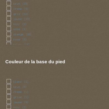
brun
(19)
creme
(9)
gris
(12)
jaune
(33)
noir
(2)
ocre
(1)
orange
(20)
rose
(6)
rouge
(18)
violet
(1)
Couleur de la base du pied
blanc
(2)
brun
(6)
creme
(1)
grise
(1)
jaune
(9)
noir
(3)