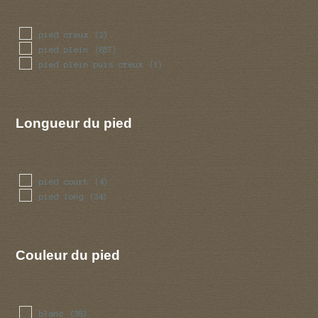
pied creux
(2)
pied plein
(857)
pied plein puis creux
(1)
Longueur du pied
pied court
(4)
pied long
(34)
Couleur du pied
blanc
(38)