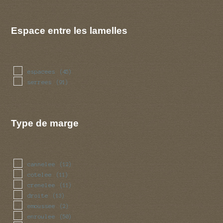
Espace entre les lamelles
espacees
(45)
serrees
(91)
Type de marge
cannelee
(12)
cotelee
(11)
crenelee
(11)
droite
(13)
emoussee
(2)
enroulee
(50)