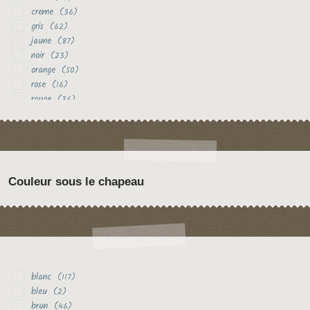
creme
(36)
gris
(62)
jaune
(87)
noir
(23)
orange
(50)
rose
(16)
rouge
(36)
vert
(14)
violet
(26)
Couleur sous le chapeau
blanc
(117)
bleu
(2)
brun
(46)