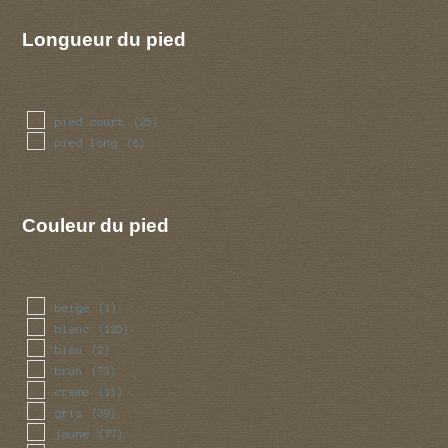
Longueur du pied
pied court
(25)
pied long
(6)
Couleur du pied
beige
(1)
blanc
(125)
bleu
(2)
brun
(72)
creme
(11)
gris
(39)
jaune
(77)