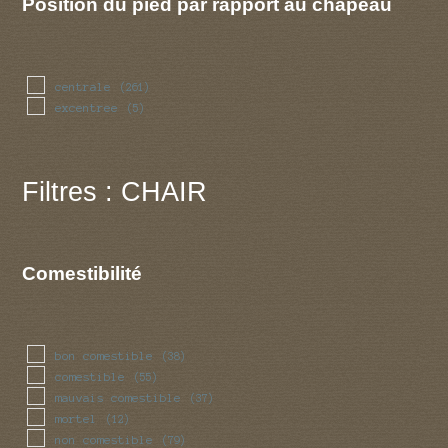
Position du pied par rapport au chapeau
centrale
(261)
excentree
(5)
Filtres : CHAIR
Comestibilité
bon comestible
(38)
comestible
(55)
mauvais comestible
(37)
mortel
(12)
non comestible
(79)