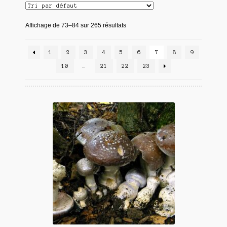
Affichage de 73–84 sur 265 résultats
1
2
3
4
5
6
7
8
9
10
…
21
22
23