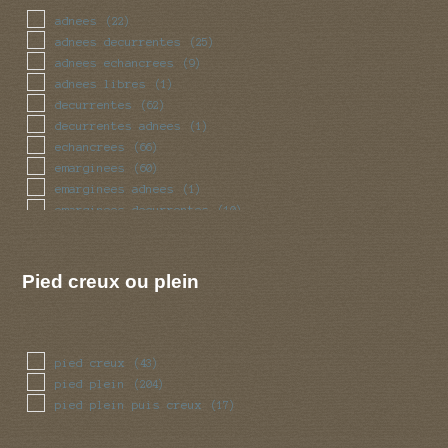
mince
(40)
adnees
(22)
obese
(19)
adnees decurrentes
(25)
pedicelle
(2)
adnees echancrees
(9)
radicant
(2)
adnees libres
(1)
renfle
(71)
decurrentes
(62)
sinueux
(25)
decurrentes adnees
(1)
torsade
(25)
echancrees
(66)
trapu
(19)
emarginees
(60)
tubulaire
(181)
emarginees adnees
(1)
tubulaire bulbeux
(2)
emarginees decurrentes
(10)
ventru
(19)
emarginees libres
(3)
volve
(34)
libres
(37)
Pied creux ou plein
pied creux
(43)
pied plein
(204)
pied plein puis creux
(17)