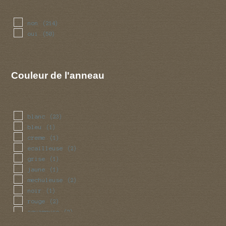
non
(214)
oui
(50)
Couleur de l'anneau
blanc
(23)
bleu
(1)
creme
(1)
ecailleuse
(2)
grise
(1)
jaune
(1)
mechuleuse
(2)
noir
(1)
rouge
(2)
squameuse
(2)
violet
(1)