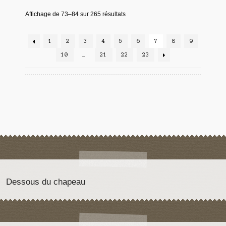
Affichage de 73–84 sur 265 résultats
1
2
3
4
5
6
7
8
9
10
…
21
22
23
Dessous du chapeau