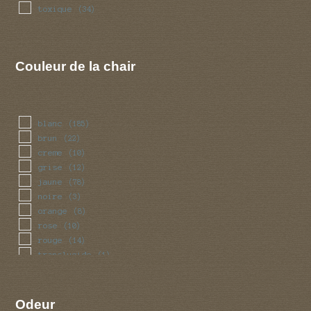
toxique
(34)
Couleur de la chair
blanc
(185)
brun
(22)
creme
(10)
grise
(12)
jaune
(78)
noire
(3)
orange
(8)
rose
(10)
rouge
(14)
translucide
(1)
vert
(5)
violet
(5)
Odeur