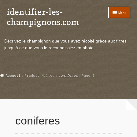
identifier-les-
Aller
Aller
Menu
à
au
champignons.com
la
contenu
navigation
Ouvrir
Espèces de champignons
le
Décrivez le champignon que vous avez récolté grâce aux filtres
menu
Ouvrir
Actualités
jusqu'à ce que vous le reconnaissiez en photo.
enfant
le
menu
Ouvrir
Poussées en temps réel
enfant
le
menu
Ouvrir
Echanges et contacts
Accueil
Produit Milieu
coniferes
Page 7
enfant
le
menu
Ouvrir
Mycologie
enfant
le
menu
enfant
coniferes