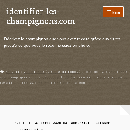
identifier-les-
Aller
Aller
Menu
à
au
champignons.com
la
contenu
navigation
Ouvrir
Espèces de champignons
le
Décrivez le champignon que vous avez récolté grâce aux filtres
menu
Ouvrir
Actualités
jusqu'à ce que vous le reconnaissiez en photo.
enfant
le
menu
Ouvrir
Poussées en temps réel
enfant
le
menu
Ouvrir
Echanges et contacts
Accueil
Non classé (veille du robot)
Lors de la cueillette
enfant
le
aux champignons, ils découvrent de la cocaïne : deux membres du
menu
réseau – – Les Sables d’Olonne.maville.com
Ouvrir
Mycologie
enfant
le
menu
enfant
Publié le
29 avril 2025
par
admin3421
—
Laisser
un commentaire