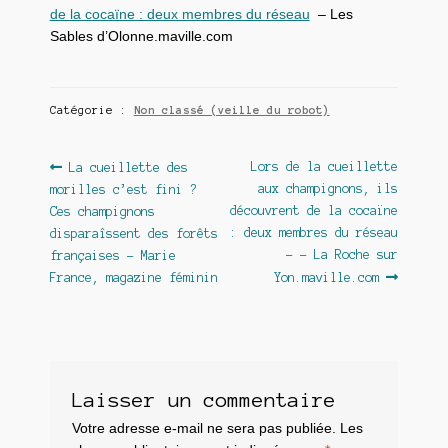
de la cocaïne : deux membres du réseau
– Les
Sables d’Olonne.maville.com
Catégorie :
Non classé (veille du robot)
Navigation
Article
Article
Lors de la cueillette
La cueillette des
précédent :
suivant :
aux champignons, ils
morilles c’est fini ?
de
découvrent de la cocaïne
Ces champignons
l’article
: deux membres du réseau
disparaîssent des forêts
– – La Roche sur
françaises – Marie
France, magazine féminin
Yon.maville.com
Laisser un commentaire
Votre adresse e-mail ne sera pas publiée.
Les