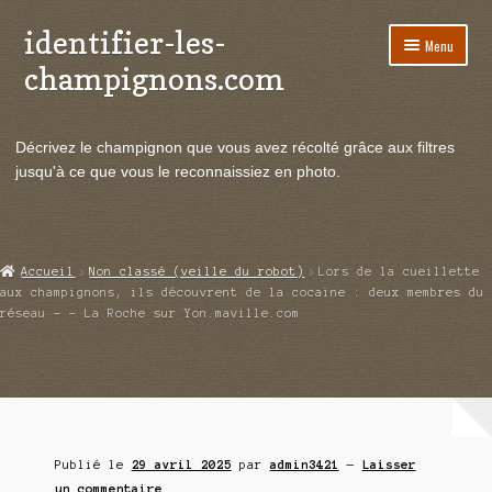
identifier-les-
Aller
Aller
Menu
à
au
champignons.com
la
contenu
navigation
Ouvrir
Espèces de champignons
le
Décrivez le champignon que vous avez récolté grâce aux filtres
menu
Ouvrir
Actualités
jusqu'à ce que vous le reconnaissiez en photo.
enfant
le
menu
Ouvrir
Poussées en temps réel
enfant
le
menu
Ouvrir
Echanges et contacts
Accueil
Non classé (veille du robot)
Lors de la cueillette
enfant
le
aux champignons, ils découvrent de la cocaïne : deux membres du
menu
réseau – – La Roche sur Yon.maville.com
Ouvrir
Mycologie
enfant
le
menu
enfant
Publié le
29 avril 2025
par
admin3421
—
Laisser
un commentaire