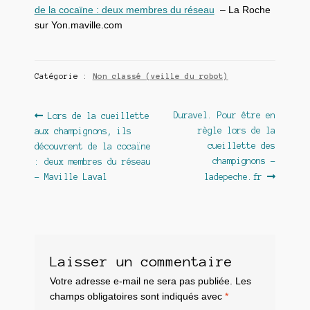
de la cocaïne : deux membres du réseau
– La Roche
sur Yon.maville.com
Catégorie :
Non classé (veille du robot)
Navigation
Article
Article
Duravel. Pour être en
Lors de la cueillette
précédent :
suivant :
règle lors de la
aux champignons, ils
de
cueillette des
découvrent de la cocaïne
l’article
champignons –
: deux membres du réseau
– Maville Laval
ladepeche.fr
Laisser un commentaire
Votre adresse e-mail ne sera pas publiée.
Les
champs obligatoires sont indiqués avec
*