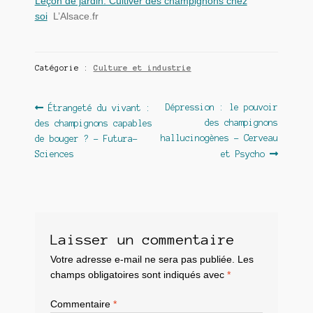
Leçon de jardin. Cultiver des champignons chez
soi
L’Alsace.fr
Catégorie :
Culture et industrie
Navigation
Article
Article
Dépression : le pouvoir
Étrangeté du vivant :
précédent :
suivant :
des champignons
des champignons capables
de
hallucinogènes – Cerveau
de bouger ? – Futura-
l’article
Sciences
et Psycho
Laisser un commentaire
Votre adresse e-mail ne sera pas publiée.
Les
champs obligatoires sont indiqués avec
*
Commentaire
*