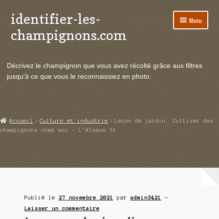
identifier-les-
Aller
Aller
Menu
à
au
champignons.com
la
contenu
navigation
Ouvrir
Espèces de champignons
le
Décrivez le champignon que vous avez récolté grâce aux filtres
menu
Ouvrir
Actualités
jusqu'à ce que vous le reconnaissiez en photo.
enfant
le
menu
Ouvrir
Poussées en temps réel
enfant
le
menu
Ouvrir
Echanges et contacts
Accueil
Culture et industrie
Leçon de jardin. Cultiver des
enfant
le
champignons chez soi – L’Alsace.fr
menu
Ouvrir
Mycologie
enfant
le
menu
enfant
Publié le
27 novembre 2021
par
admin3421
—
Laisser un commentaire