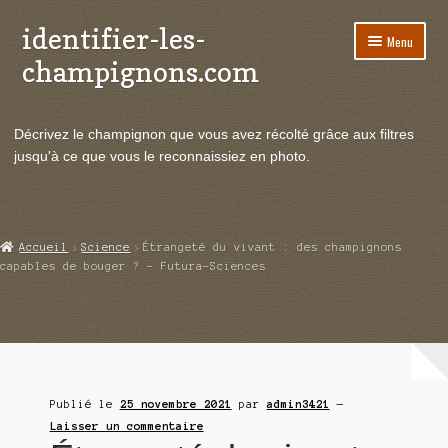
identifier-les-
Aller
Aller
Menu
à
au
champignons.com
la
contenu
navigation
Ouvrir
Espèces de champignons
le
Décrivez le champignon que vous avez récolté grâce aux filtres
menu
Ouvrir
Actualités
jusqu'à ce que vous le reconnaissiez en photo.
enfant
le
menu
Ouvrir
Poussées en temps réel
enfant
le
menu
Ouvrir
Echanges et contacts
Accueil
Science
Étrangeté du vivant : des champignons
enfant
le
capables de bouger ? – Futura-Sciences
menu
Ouvrir
Mycologie
enfant
le
menu
enfant
Publié le
25 novembre 2021
par
admin3421
—
Laisser un commentaire