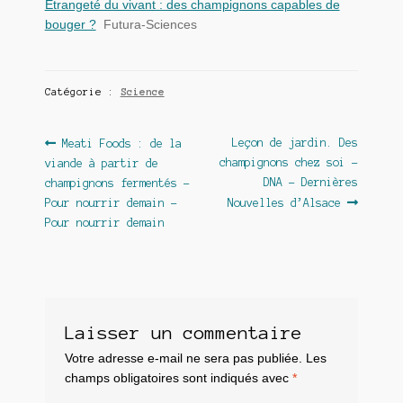
Étrangeté du vivant : des champignons capables de
bouger ?
Futura-Sciences
Catégorie :
Science
Navigation
Article
Article
Leçon de jardin. Des
Meati Foods : de la
précédent :
suivant :
champignons chez soi –
viande à partir de
de
DNA – Dernières
champignons fermentés –
l’article
Pour nourrir demain –
Nouvelles d’Alsace
Pour nourrir demain
Laisser un commentaire
Votre adresse e-mail ne sera pas publiée.
Les
champs obligatoires sont indiqués avec
*