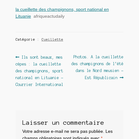
la cueillette des champignons, sport national en
Lituanie
afriqueactudaily
Catégorie :
Cueillette
Navigation
Article
Article
Photos. A la cueillette
Ils sont beaux, mes
précédent :
suivant :
des champignons de l’été
cèpes : la cueillette
de
dans le Nord meusien –
des champignons, sport
l’article
national en Lituanie –
Est Républicain
Courrier International
Laisser un commentaire
Votre adresse e-mail ne sera pas publiée.
Les
champs obligatoires sont indiqués avec
*