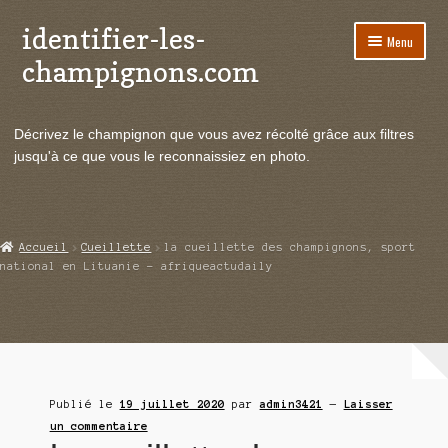
identifier-les-
Aller
Aller
Menu
à
au
champignons.com
la
contenu
navigation
Ouvrir
Espèces de champignons
le
Décrivez le champignon que vous avez récolté grâce aux filtres
menu
Ouvrir
Actualités
jusqu'à ce que vous le reconnaissiez en photo.
enfant
le
menu
Ouvrir
Poussées en temps réel
enfant
le
menu
Ouvrir
Echanges et contacts
Accueil
Cueillette
la cueillette des champignons, sport
enfant
le
national en Lituanie – afriqueactudaily
menu
Ouvrir
Mycologie
enfant
le
menu
enfant
Publié le
19 juillet 2020
par
admin3421
—
Laisser
un commentaire