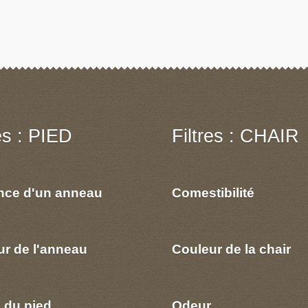
res : PIED
Filtres : CHAIR
nce d'un anneau
Comestibilité
ur de l'anneau
Couleur de la chair
 du pied
Odeur