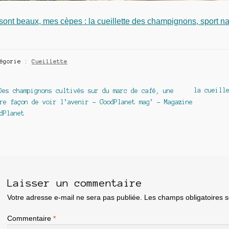
 sont beaux, mes cèpes : la cueillette des champignons, sport na
tégorie :
Cueillette
avigation
Article
Article
la cueill
Des champignons cultivés sur du marc de café, une
précédent :
suivant :
re façon de voir l’avenir – GoodPlanet mag’ – Magazine
e
dPlanet
article
Laisser un commentaire
Votre adresse e-mail ne sera pas publiée.
Les champs obligatoires 
Commentaire
*