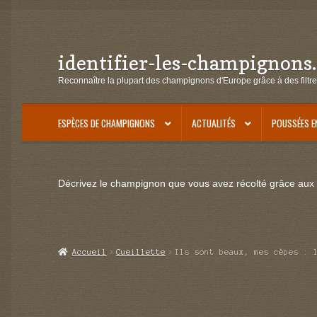
identifier-les-champignons
Aller
Aller
à
au
Reconnaître la plupart des champignons d'Europe grâce à des filtre
la
contenu
navigation
ESPÈCES DE CHAMPIGNONS
ACTUALITÉS
POUSSÉES E
Décrivez le champignon que vous avez récolté grâce aux f
Accueil
Cueillette
Ils sont beaux, mes cèpes : 