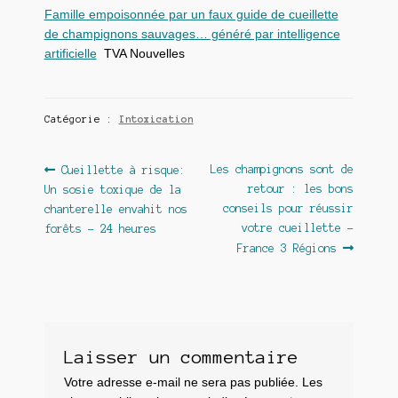
Famille empoisonnée par un faux guide de cueillette
de champignons sauvages… généré par intelligence
artificielle
TVA Nouvelles
Catégorie :
Intoxication
Navigation
Article
Article
Les champignons sont de
Cueillette à risque:
précédent :
suivant :
retour : les bons
Un sosie toxique de la
de
conseils pour réussir
chanterelle envahit nos
l’article
votre cueillette –
forêts – 24 heures
France 3 Régions
Laisser un commentaire
Votre adresse e-mail ne sera pas publiée.
Les