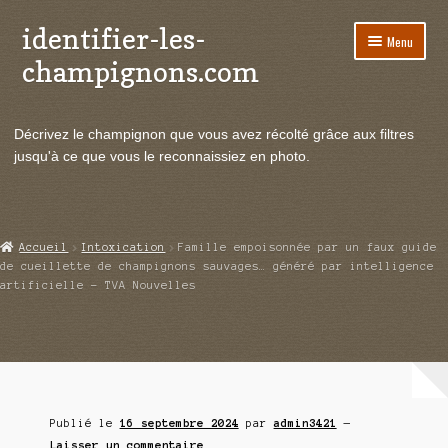
identifier-les-
Aller
Aller
Menu
à
au
champignons.com
la
contenu
navigation
Ouvrir
Espèces de champignons
le
Décrivez le champignon que vous avez récolté grâce aux filtres
menu
Ouvrir
Actualités
jusqu'à ce que vous le reconnaissiez en photo.
enfant
le
menu
Ouvrir
Poussées en temps réel
enfant
le
menu
Ouvrir
Echanges et contacts
Accueil
Intoxication
Famille empoisonnée par un faux guide
enfant
le
de cueillette de champignons sauvages… généré par intelligence
menu
artificielle – TVA Nouvelles
Ouvrir
Mycologie
enfant
le
menu
enfant
Publié le
16 septembre 2024
par
admin3421
—
Laisser un commentaire