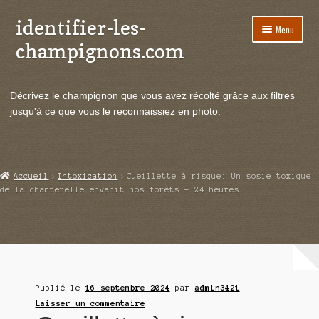
identifier-les-
Aller
Aller
Menu
à
au
champignons.com
la
contenu
navigation
Ouvrir
Espèces de champignons
le
Décrivez le champignon que vous avez récolté grâce aux filtres
menu
Ouvrir
Actualités
jusqu'à ce que vous le reconnaissiez en photo.
enfant
le
menu
Ouvrir
Poussées en temps réel
enfant
le
menu
Ouvrir
Echanges et contacts
Accueil
Intoxication
Cueillette à risque: Un sosie toxique
enfant
le
de la chanterelle envahit nos forêts – 24 heures
menu
Ouvrir
Mycologie
enfant
le
menu
enfant
Publié le
16 septembre 2024
par
admin3421
—
Laisser un commentaire