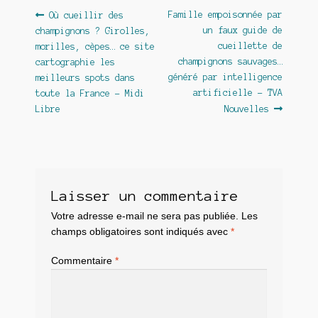
Navigation
Article
Article
Famille empoisonnée par
Où cueillir des
précédent :
suivant :
un faux guide de
champignons ? Girolles,
de
cueillette de
morilles, cèpes… ce site
l’article
champignons sauvages…
cartographie les
généré par intelligence
meilleurs spots dans
artificielle – TVA
toute la France – Midi
Libre
Nouvelles
Laisser un commentaire
Votre adresse e-mail ne sera pas publiée.
Les
champs obligatoires sont indiqués avec
*
Commentaire
*