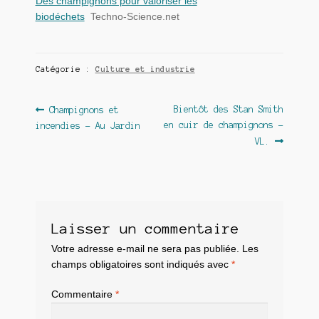
Des champignons pour valoriser les
biodéchets
Techno-Science.net
Catégorie :
Culture et industrie
Navigation
Article
Article
Bientôt des Stan Smith
Champignons et
précédent :
suivant :
en cuir de champignons –
incendies – Au Jardin
de
VL.
l’article
Laisser un commentaire
Votre adresse e-mail ne sera pas publiée.
Les
champs obligatoires sont indiqués avec
*
Commentaire
*