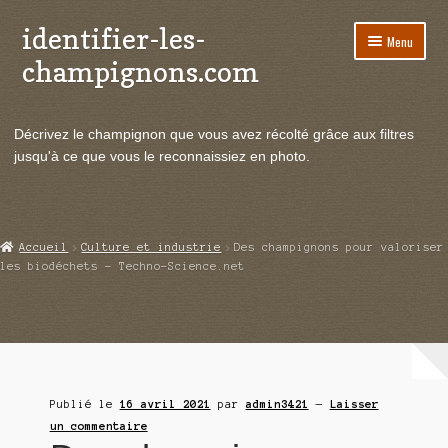
identifier-les-
Aller
Aller
Menu
à
au
champignons.com
la
contenu
navigation
Ouvrir
Espèces de champignons
le
Décrivez le champignon que vous avez récolté grâce aux filtres
menu
Ouvrir
Actualités
jusqu'à ce que vous le reconnaissiez en photo.
enfant
le
menu
Ouvrir
Poussées en temps réel
enfant
le
menu
Ouvrir
Echanges et contacts
Accueil
Culture et industrie
Des champignons pour valoriser
enfant
le
les biodéchets – Techno-Science.net
menu
Ouvrir
Mycologie
enfant
le
menu
enfant
Publié le
16 avril 2021
par
admin3421
—
Laisser
un commentaire