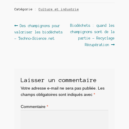
Catégorie :
Culture et industrie
Navigation
Article
Article
Biodéchets : quand les
Des champignons pour
précédent :
suivant :
champignons sont de la
valoriser les biodéchets
de
partie – Recyclage
– Techno-Science.net
l’article
Récupération
Laisser un commentaire
Votre adresse e-mail ne sera pas publiée.
Les
champs obligatoires sont indiqués avec
*
Commentaire
*