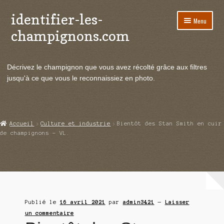
identifier-les-
Aller
Aller
Menu
à
au
champignons.com
la
contenu
navigation
Ouvrir
Espèces de champignons
le
Décrivez le champignon que vous avez récolté grâce aux filtres
menu
Ouvrir
Actualités
jusqu'à ce que vous le reconnaissiez en photo.
enfant
le
menu
Ouvrir
Poussées en temps réel
enfant
le
menu
Ouvrir
Echanges et contacts
Accueil
Culture et industrie
Bientôt des Stan Smith en cuir
enfant
le
de champignons – VL.
menu
Ouvrir
Mycologie
enfant
le
menu
enfant
Publié le
16 avril 2021
par
admin3421
—
Laisser
un commentaire