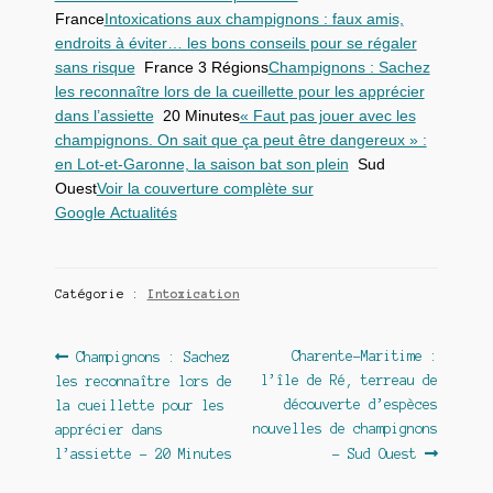
France
Intoxications aux champignons : faux amis,
endroits à éviter… les bons conseils pour se régaler
sans risque
France 3 Régions
Champignons : Sachez
les reconnaître lors de la cueillette pour les apprécier
dans l’assiette
20 Minutes
« Faut pas jouer avec les
champignons. On sait que ça peut être dangereux » :
en Lot-et-Garonne, la saison bat son plein
Sud
Ouest
Voir la couverture complète sur
Google Actualités
Catégorie :
Intoxication
Navigation
Article
Article
Charente-Maritime :
Champignons : Sachez
précédent :
suivant :
l’île de Ré, terreau de
les reconnaître lors de
de
découverte d’espèces
la cueillette pour les
l’article
nouvelles de champignons
apprécier dans
l’assiette – 20 Minutes
– Sud Ouest