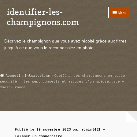
identifier-les-
Aller
Aller
Menu
à
au
champignons.com
la
contenu
navigation
Ouvrir
Espèces de champignons
le
Décrivez le champignon que vous avez récolté grâce aux filtres
menu
Ouvrir
Actualités
jusqu'à ce que vous le reconnaissiez en photo.
enfant
le
menu
Ouvrir
Poussées en temps réel
enfant
le
menu
Ouvrir
Echanges et contacts
Accueil
Intoxication
Cueillir des champignons en toute
enfant
le
sécurité : les sept conseils et astuces d’un spécialiste –
menu
Ouest-France
Ouvrir
Mycologie
enfant
le
menu
enfant
Publié le
19 novembre 2023
par
admin3421
—
Laisser un commentaire