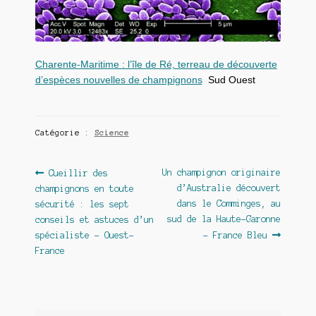
Charente-Maritime : l’île de Ré, terreau de découverte
d’espèces nouvelles de champignons
Sud Ouest
Catégorie :
Science
Navigation
Article
Article
Un champignon originaire
Cueillir des
précédent :
suivant :
d’Australie découvert
champignons en toute
de
dans le Comminges, au
sécurité : les sept
l’article
sud de la Haute-Garonne
conseils et astuces d’un
spécialiste – Ouest-
– France Bleu
France