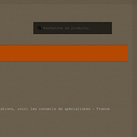
Recherche
Recherche
pour :
cations, voici les conseils de spécialistes – France