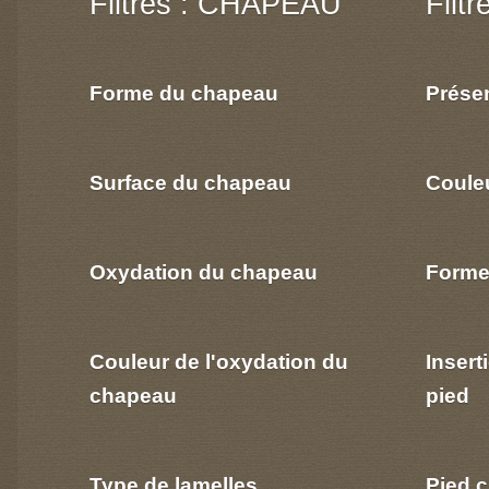
Filtres : CHAPEAU
Filt
Forme du chapeau
Prése
Surface du chapeau
Coule
Oxydation du chapeau
Forme
Couleur de l'oxydation du
Insert
chapeau
pied
Type de lamelles
Pied c