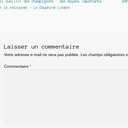
précédent :
suivan
pa
ti cueillir des champignons : des moyens importants
e
r le retrouver – Le Dauphiné Libéré
article
Laisser un commentaire
Votre adresse e-mail ne sera pas publiée.
Les champs obligatoires 
Commentaire
*