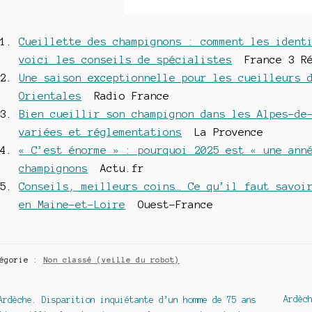
Cueillette des champignons : comment les ident
voici les conseils de spécialistes
France 3 Ré
Une saison exceptionnelle pour les cueilleurs 
Orientales
Radio France
Bien cueillir son champignon dans les Alpes-de
variées et réglementations
La Provence
« C’est énorme » : pourquoi 2025 est « une ann
champignons
Actu.fr
Conseils, meilleurs coins… Ce qu’il faut savoi
en Maine-et-Loire
Ouest-France
tégorie :
Non classé (veille du robot)
avigation
Article
Articl
Ardèc
Ardèche. Disparition inquiétante d’un homme de 75 ans