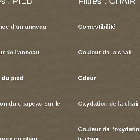
res : PIED
Filtres : CHAIR
nce d'un anneau
Comestibilité
ur de l'anneau
Couleur de la chair
 du pied
Odeur
ion du chapeau sur le
Oxydation de la chair
Couleur de l'oxydatio
reux ou plein
la chair