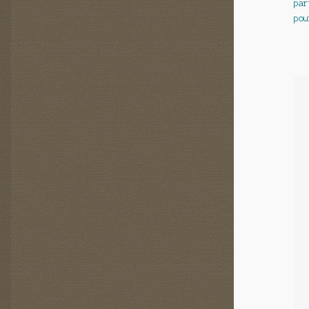
par
d
pou
l’