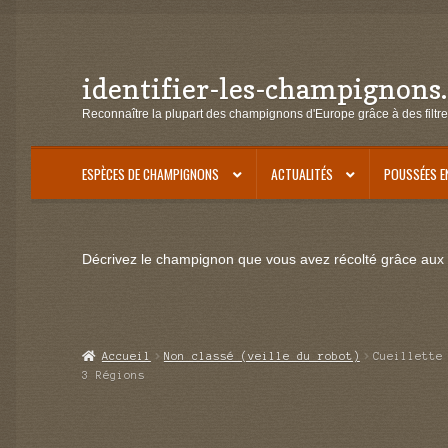
identifier-les-champignons
Aller
Aller
à
au
Reconnaître la plupart des champignons d'Europe grâce à des filtre
la
contenu
navigation
ESPÈCES DE CHAMPIGNONS
ACTUALITÉS
POUSSÉES E
Décrivez le champignon que vous avez récolté grâce aux f
Accueil
Non classé (veille du robot)
Cueillette
3 Régions