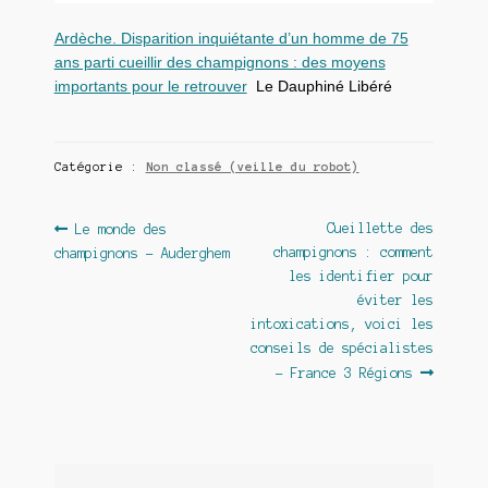
Ardèche. Disparition inquiétante d’un homme de 75
ans parti cueillir des champignons : des moyens
importants pour le retrouver
Le Dauphiné Libéré
Catégorie :
Non classé (veille du robot)
Navigation
Article
Article
Cueillette des
Le monde des
précédent :
suivant :
champignons : comment
champignons – Auderghem
de
les identifier pour
l’article
éviter les
intoxications, voici les
conseils de spécialistes
– France 3 Régions