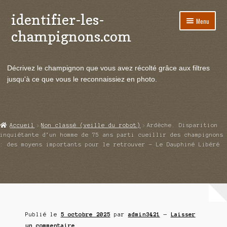
identifier-les-
Aller
Aller
Menu
à
au
champignons.com
la
contenu
navigation
Ouvrir
Espèces de champignons
le
Décrivez le champignon que vous avez récolté grâce aux filtres
menu
Ouvrir
Actualités
jusqu'à ce que vous le reconnaissiez en photo.
enfant
le
menu
Ouvrir
Poussées en temps réel
enfant
le
menu
Ouvrir
Echanges et contacts
Accueil
Non classé (veille du robot)
Ardèche. Disparition
enfant
le
inquiétante d’un homme de 75 ans parti cueillir des champignons
menu
: des moyens importants pour le retrouver – Le Dauphiné Libéré
Ouvrir
Mycologie
enfant
le
menu
enfant
Publié le
5 octobre 2025
par
admin3421
—
Laisser
un commentaire