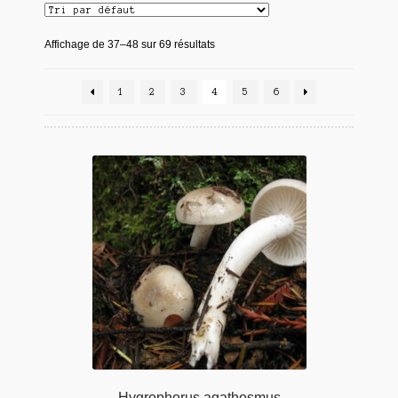
Affichage de 37–48 sur 69 résultats
1
2
3
4
5
6
Hygrophorus agathosmus