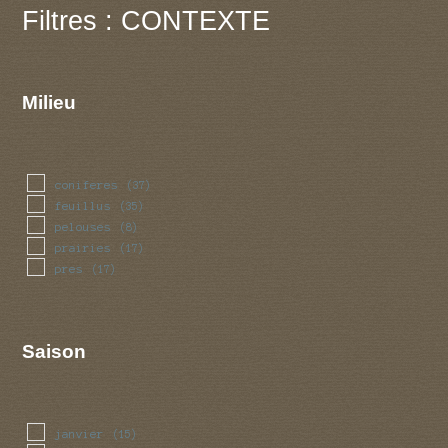
Filtres : CONTEXTE
Milieu
coniferes
(37)
feuillus
(35)
pelouses
(8)
prairies
(17)
pres
(17)
Saison
janvier
(15)