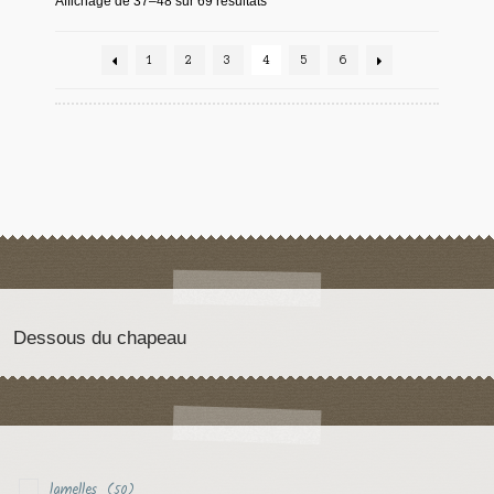
Affichage de 37–48 sur 69 résultats
1
2
3
4
5
6
Dessous du chapeau
lamelles
(50)