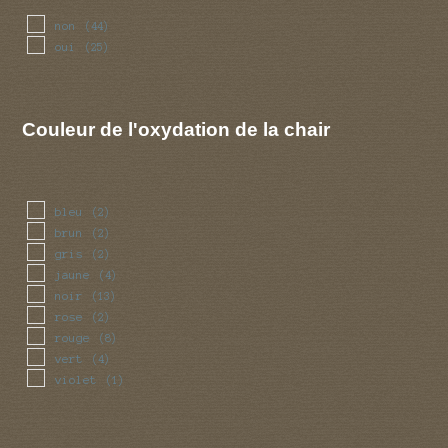
rance
(1)
non
(44)
sperme
(1)
oui
(25)
terre
(2)
Couleur de l'oxydation de la chair
bleu
(2)
brun
(2)
gris
(2)
jaune
(4)
noir
(13)
rose
(2)
rouge
(8)
vert
(4)
violet
(1)