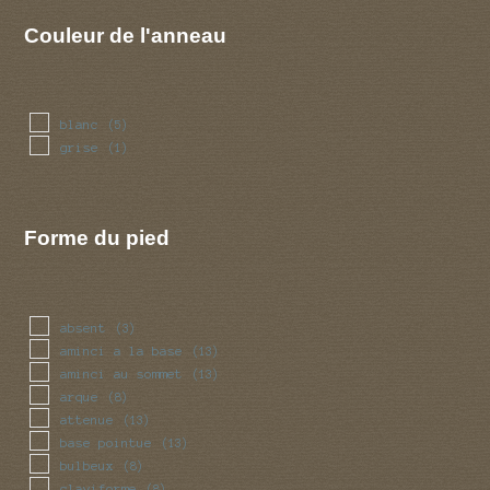
Couleur de l'anneau
blanc
(5)
grise
(1)
Forme du pied
absent
(3)
aminci a la base
(13)
aminci au sommet
(13)
arque
(8)
attenue
(13)
base pointue
(13)
bulbeux
(8)
claviforme
(8)