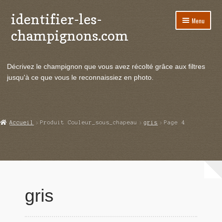
identifier-les-
Aller
Aller
Menu
à
au
champignons.com
la
contenu
navigation
Ouvrir
Espèces de champignons
le
Décrivez le champignon que vous avez récolté grâce aux filtres
menu
Ouvrir
Actualités
jusqu'à ce que vous le reconnaissiez en photo.
enfant
le
menu
Ouvrir
Poussées en temps réel
enfant
le
menu
Ouvrir
Echanges et contacts
Accueil
Produit Couleur_sous_chapeau
gris
Page 4
enfant
le
menu
Ouvrir
Mycologie
enfant
le
menu
enfant
gris