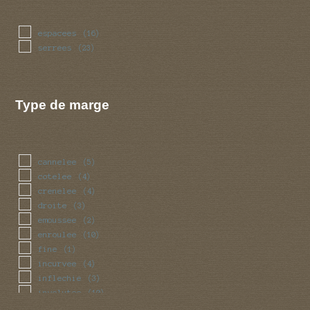
espacees
(16)
serrees
(23)
Type de marge
cannelee
(5)
cotelee
(4)
crenelee
(4)
droite
(3)
emoussee
(2)
enroulee
(10)
fine
(1)
incurvee
(4)
inflechie
(3)
involutee
(10)
irreguliere
(7)