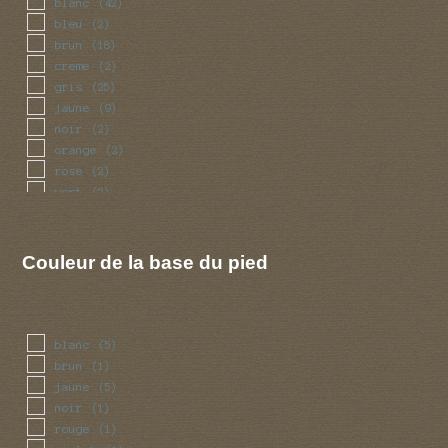
blanc
(42)
bleu
(2)
brun
(18)
creme
(2)
gris
(25)
jaune
(9)
noir
(2)
orange
(2)
rose
(2)
vert
(2)
violet
(3)
Couleur de la base du pied
blanc
(5)
brun
(1)
jaune
(5)
noir
(1)
rouge
(1)