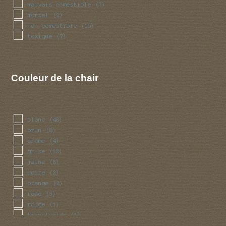
mauvais comestible
(7)
mortel
(2)
non comestible
(16)
toxique
(7)
Couleur de la chair
blanc
(48)
brun
(8)
creme
(4)
grise
(13)
jaune
(8)
noire
(2)
orange
(2)
rose
(3)
rouge
(1)
translucide
(1)
vert
(1)