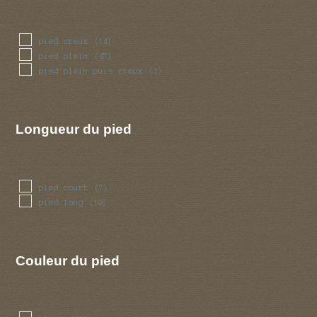
pied creux
(14)
pied plein
(47)
pied plein puis creux
(3)
Longueur du pied
pied court
(7)
pied long
(10)
Couleur du pied