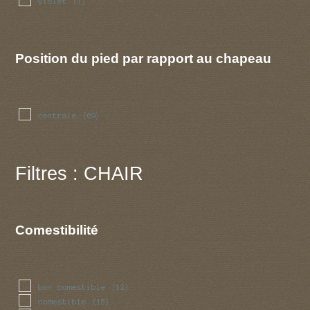
violet
(1)
Position du pied par rapport au chapeau
centrale
(69)
Filtres : CHAIR
Comestibilité
bon comestible
(12)
comestible
(15)