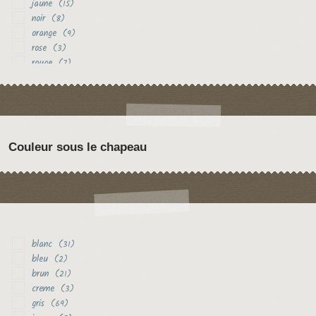
jaune
(15)
noir
(8)
orange
(9)
rose
(3)
rouge
(7)
vert
(3)
violet
(9)
Couleur sous le chapeau
blanc
(31)
bleu
(2)
brun
(21)
creme
(3)
gris
(69)