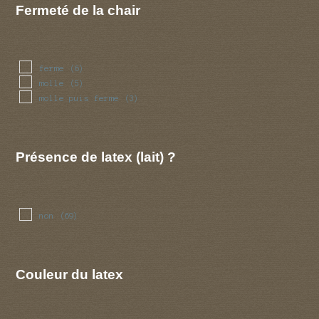
Fermeté de la chair
ferme
(6)
molle
(5)
molle puis ferme
(3)
Présence de latex (lait) ?
non
(69)
Couleur du latex