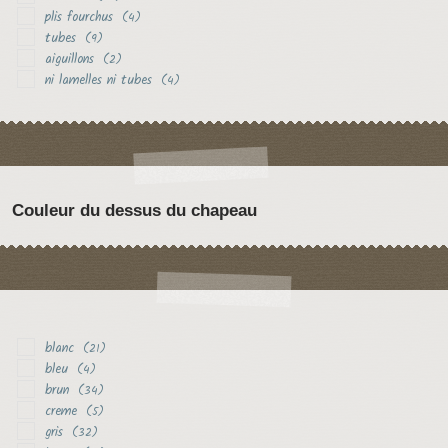
plis fourchus
(4)
tubes
(9)
aiguillons
(2)
ni lamelles ni tubes
(4)
Couleur du dessus du chapeau
blanc
(21)
bleu
(4)
brun
(34)
creme
(5)
gris
(32)