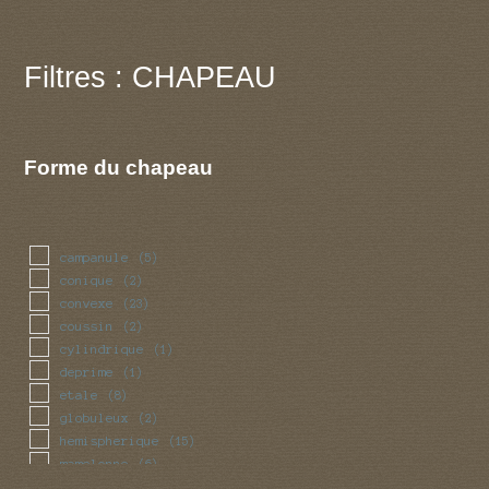
Filtres : CHAPEAU
Forme du chapeau
campanule
(5)
conique
(2)
convexe
(23)
coussin
(2)
cylindrique
(1)
deprime
(1)
etale
(8)
globuleux
(2)
hemispherique
(15)
mamelonne
(6)
nombril
(1)