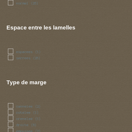
normal
(25)
Espace entre les lamelles
espacees
(1)
serrees
(25)
Type de marge
cannelee
(2)
cotelee
(1)
crenelee
(1)
droite
(8)
emoussee
(2)