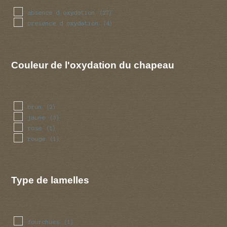
tachetee
(1)
absence d oxydation
(27)
verrues
(3)
presence d oxydation
(4)
visqueuse
(7)
Couleur de l'oxydation du chapeau
brun
(2)
jaune
(3)
rose
(1)
rouge
(1)
Type de lamelles
fourchues
(1)