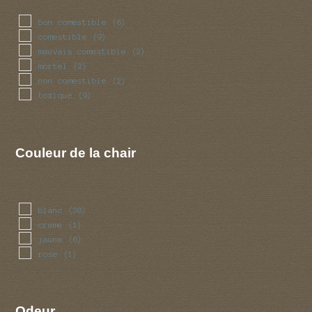
bon comestible
(6)
comestible
(9)
mauvais comestible
(2)
mortel
(2)
non comestible
(2)
toxique
(9)
Couleur de la chair
blanc
(30)
creme
(1)
jaune
(6)
rose
(1)
Odeur