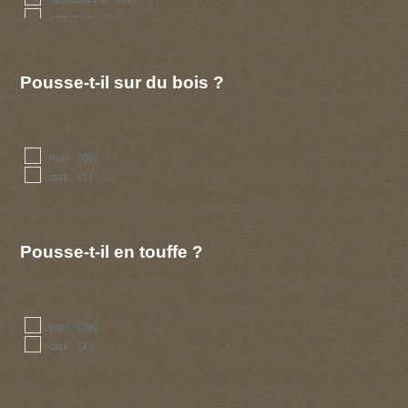
octobre
(29)
novembre
(9)
decembre
(3)
Pousse-t-il sur du bois ?
non
(30)
oui
(1)
Pousse-t-il en touffe ?
non
(30)
oui
(1)