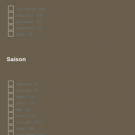
coniferes
(23)
feuillus
(17)
pelouses
(2)
prairies
(8)
pres
(8)
Saison
janvier
(3)
fevrier
(3)
mars
(1)
avril
(1)
mai
(2)
juin
(13)
juillet
(23)
aout
(30)
septembre
(31)