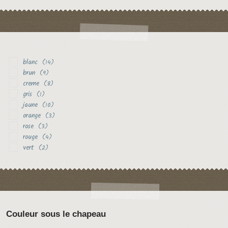
blanc
(14)
brun
(9)
creme
(8)
gris
(1)
jaune
(10)
orange
(3)
rose
(3)
rouge
(4)
vert
(2)
Couleur sous le chapeau