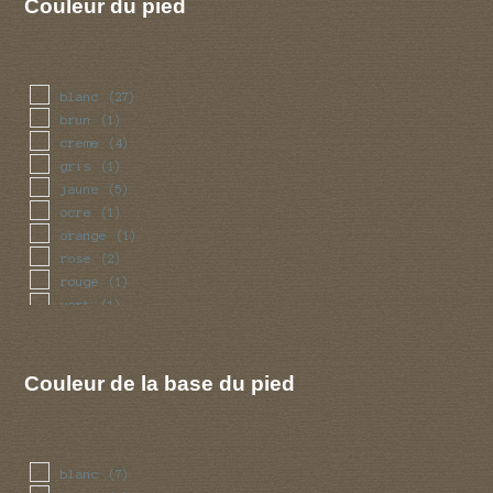
Couleur du pied
blanc
(27)
brun
(1)
creme
(4)
gris
(1)
jaune
(5)
ocre
(1)
orange
(1)
rose
(2)
rouge
(1)
vert
(1)
Couleur de la base du pied
blanc
(7)