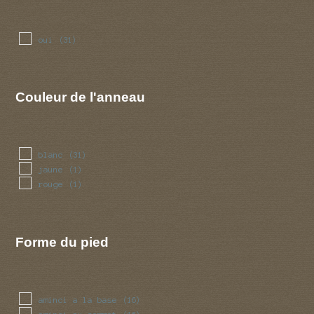
oui
(31)
Couleur de l'anneau
blanc
(31)
jaune
(1)
rouge
(1)
Forme du pied
aminci a la base
(16)