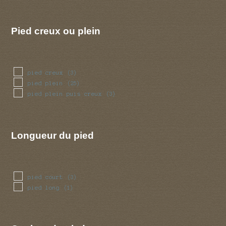
ventru
(2)
volve
(18)
Pied creux ou plein
pied creux
(3)
pied plein
(25)
pied plein puis creux
(3)
Longueur du pied
pied court
(3)
pied long
(1)