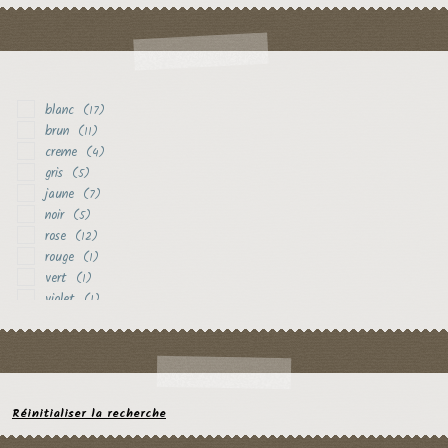
blanc
(17)
brun
(11)
creme
(4)
gris
(5)
jaune
(7)
noir
(5)
rose
(12)
rouge
(1)
vert
(1)
violet
(1)
Réinitialiser la recherche