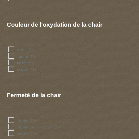
Couleur de l'oxydation de la chair
bleu
(1)
jaune
(5)
rose
(2)
rouge
(3)
Fermeté de la chair
ferme
(1)
ferme puis molle
(2)
molle
(2)