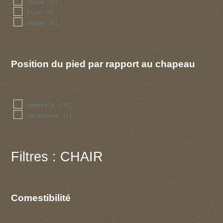
jaune
(1)
rose
(2)
rouge
(1)
Position du pied par rapport au chapeau
centrale
(31)
excentree
(1)
Filtres : CHAIR
Comestibilité