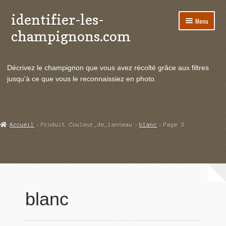
identifier-les-
Aller
Aller
Menu
à
au
champignons.com
la
contenu
navigation
Ouvrir
Espèces de champignons
le
Décrivez le champignon que vous avez récolté grâce aux filtres
menu
Ouvrir
Actualités
jusqu'à ce que vous le reconnaissiez en photo.
enfant
le
menu
Ouvrir
Poussées en temps réel
enfant
le
menu
Ouvrir
Echanges et contacts
Accueil
Produit Couleur_de_lanneau
blanc
Page 3
enfant
le
menu
Ouvrir
Mycologie
enfant
le
menu
enfant
blanc