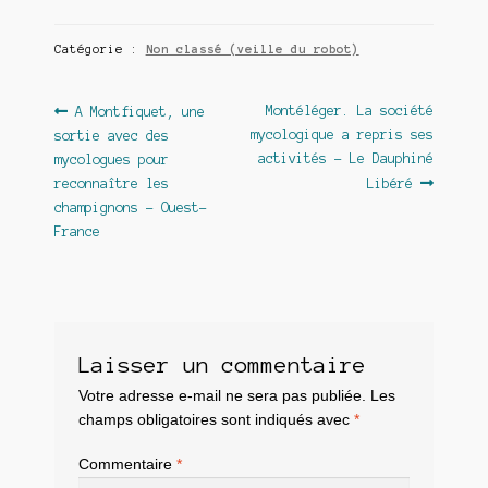
Catégorie :
Non classé (veille du robot)
Navigation
Article
Article
Montéléger. La société
A Montfiquet, une
précédent :
suivant :
mycologique a repris ses
sortie avec des
de
activités – Le Dauphiné
mycologues pour
l’article
reconnaître les
Libéré
champignons – Ouest-
France
Laisser un commentaire
Votre adresse e-mail ne sera pas publiée.
Les
champs obligatoires sont indiqués avec
*
Commentaire
*