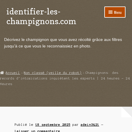
identifier-les-
Aller
Aller
Menu
à
au
champignons.com
la
contenu
navigation
Ouvrir
Espèces de champignons
le
Décrivez le champignon que vous avez récolté grâce aux filtres
menu
Ouvrir
Actualités
jusqu'à ce que vous le reconnaissiez en photo.
enfant
le
menu
Ouvrir
Poussées en temps réel
enfant
le
menu
Ouvrir
Echanges et contacts
Accueil
Non classé (veille du robot)
Champignons: des
enfant
le
records d’intoxications inquiètent les experts | 24 heures – 24
menu
Heures
Ouvrir
Mycologie
enfant
le
menu
enfant
Publié le
18 septembre 2025
par
admin3421
—
Laisser un commentaire