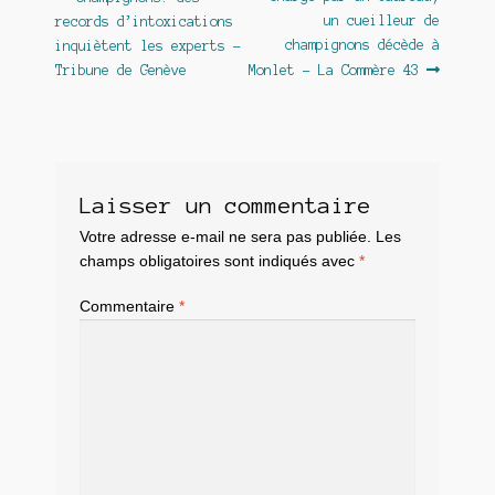
Navigation
précédent :
suivant :
un cueilleur de
records d’intoxications
de
champignons décède à
inquiètent les experts –
l’article
Tribune de Genève
Monlet – La Commère 43
Laisser un commentaire
Votre adresse e-mail ne sera pas publiée.
Les
champs obligatoires sont indiqués avec
*
Commentaire
*