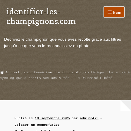
identifier-les-
Aller
Aller
Menu
à
au
champignons.com
la
contenu
navigation
Ouvrir
Espèces de champignons
le
Décrivez le champignon que vous avez récolté grâce aux filtres
menu
Ouvrir
Actualités
jusqu'à ce que vous le reconnaissiez en photo.
enfant
le
menu
Ouvrir
Poussées en temps réel
enfant
le
menu
Ouvrir
Echanges et contacts
Accueil
Non classé (veille du robot)
Montéléger. La société
enfant
le
mycologique a repris ses activités – Le Dauphiné Libéré
menu
Ouvrir
Mycologie
enfant
le
menu
enfant
Publié le
18 septembre 2025
par
admin3421
—
Laisser un commentaire