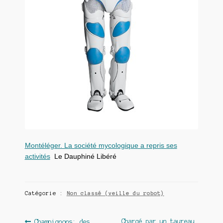
Montéléger. La société mycologique a repris ses
activités
Le Dauphiné Libéré
Catégorie :
Non classé (veille du robot)
Article
Article
Chargé par un taureau,
Champignons: des