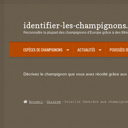
identifier-les-champignons
Aller
Aller
à
au
Reconnaître la plupart des champignons d'Europe grâce à des filtre
la
contenu
navigation
ESPÈCES DE CHAMPIGNONS
ACTUALITÉS
POUSSÉES E
Décrivez le champignon que vous avez récolté grâce aux f
Accueil
Cuisine
Volaille fermière aux champigno