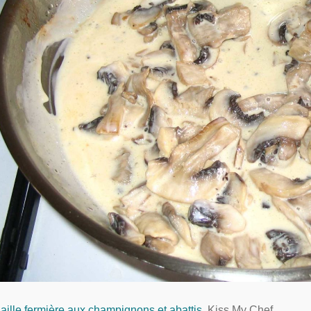
aille fermière aux champignons et abattis
Kiss My Chef