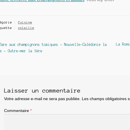
tégorie :
Cuisine
iquette :
volaille
avigation
Article
Article
La Rom
Gare aux champignons toxiques – Nouvelle-Calédonie la
précédent :
suivant
e – Outre-mer la 1ère
e
article
Laisser un commentaire
Votre adresse e-mail ne sera pas publiée.
Les champs obligatoires 
Commentaire
*